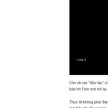
1
của 3
Còn về các “đầu tàu” củ
bản hit Fein mới trở lại
Thực tế không phải Ban