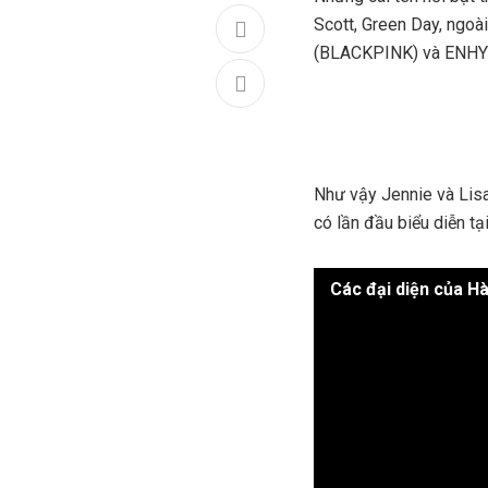
Scott, Green Day, ngoà
(BLACKPINK) và ENH
Như vậy Jennie và Lisa
có lần đầu biểu diễn tạ
Các đại diện của H