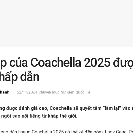
up của Coachella 2025 đư
 hấp dẫn
thanh
22/11/2024
Chuyên mục
Sự Kiện Quốc Tế
g được đánh giá cao, Coachella sẽ quyết tâm “làm lại” vào 
 ngôi sao nổi tiếng từ khắp thế giới.
trong dàn lineup Coachella 2025 có thể kể đến gồm: Lady Gaga, P