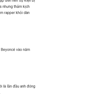
ập đến nên sự kiện bị
is nhưng thảm kịch
am rapper khỏi dàn
thế Beyoncé vào năm
i là lần đầu anh đóng
.