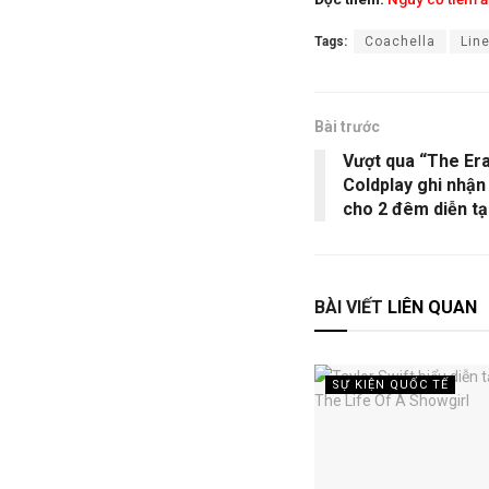
Tags:
Coachella
Lin
Bài trước
Vượt qua “The Era
Coldplay ghi nhận
cho 2 đêm diễn tạ
BÀI VIẾT
LIÊN QUAN
SỰ KIỆN QUỐC TẾ