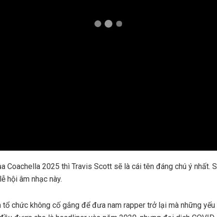
a Coachella 2025 thì Travis Scott sẽ là cái tên đáng chú ý nhất.
 lễ hội âm nhạc này.
 tổ chức không cố gắng để đưa nam rapper trở lại mà những yếu