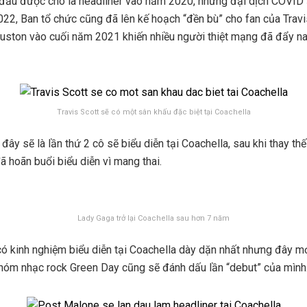
n đầu được cho là headliner vào năm 2020, nhưng đại dịch COVID 
22, Ban tổ chức cũng đã lên kế hoạch “đền bù” cho fan của Trav
uston vào cuối năm 2021 khiến nhiều người thiệt mạng đã đẩy n
Travis Scott sẽ có một sân khấu đặc biệt tại Coachella
đây sẽ là lần thứ 2 cô sẽ biểu diễn tại Coachella, sau khi thay 
ã hoãn buổi biểu diễn vì mang thai.
Lady Gaga trở lại Coachella sau hơn 7 năm
ó kinh nghiệm biểu diễn tại Coachella dày dặn nhất nhưng đây mớ
 Nhóm nhạc rock Green Day cũng sẽ đánh dấu lần “debut” của mình