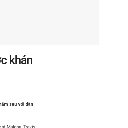
ợc khán
năm sau với dàn
ost Malone, Travis