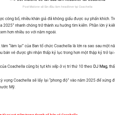
Post Malone sẽ lần đầu làm headliner tại Coachella
ợc công bố, nhiều khán giả đã không giấu được sự phấn khích. T
la 2025” nhanh chóng trở thành xu hướng tìm kiếm. Phần lớn ý kiế
xem hơn nhiều so với năm ngoái.
 tâm “làm lại” của Ban tổ chức Coachella là lớn ra sao sau một
u bán vé được ghi nhận thấp kỷ lục trong hơn một thập kỷ trở lại 
ủa Coachella cũng bị tụt khi xếp ở vị trí thứ 10 theo
DJ Mag
, th
kỳ vọng Coachella sẽ lấy lại “phong độ” vào năm 2025 để xứng đá
nước Mỹ.
n từ sự sụt giảm trong doanh số bán vé Coachella