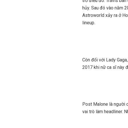
trở điều đó. Travis ba
hủy. Sau đó vào năm 20
Astroworld xảy ra ở Ho
lineup.
Còn đối với Lady Gaga, 
2017 khi nữ ca sĩ này đ
Post Malone là người c
vai trò làm headliner.