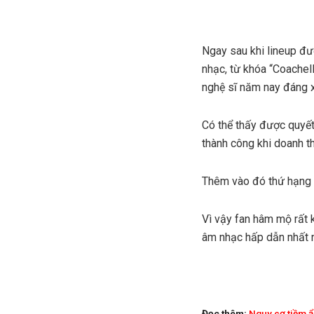
Ngay sau khi lineup đư
nhạc, từ khóa “Coachel
nghệ sĩ năm nay đáng 
Có thể thấy được quyết
thành công khi doanh th
Thêm vào đó thứ hạng c
Vì vậy fan hâm mộ rất 
âm nhạc hấp dẫn nhất 
Đọc thêm:
Nguy cơ tiềm ẩ