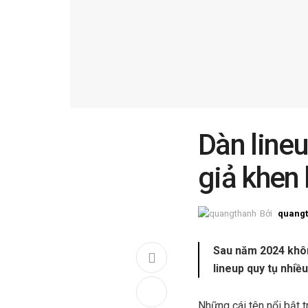
Dàn line
giả khen
Bởi
quang
Sau năm 2024 khôn
lineup quy tụ nhiều
Những cái tên nổi bật 