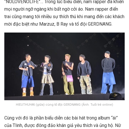
“NOLOVENOLIFE”… Trong lúc biểu diễn, nam rapper đã khiến
mọi người ngỡ ngàng khi bất ngờ cởi áo. Nam rapper điển
trai cũng mang tới nhiều sự thích thú khi mang đến các khách
mời đặc biệt như Marzuz, B Ray và tổ đội GERDNANG.
HIEUTHUHAI (giữa) cùng tổ đội GERDNANG (Ảnh: Tuổi trẻ online)
Cùng với đó là phần biểu diễn các bài hát trong album “ái”
của Tlinh, được đông đảo khán giả yêu thích và ủng hộ. Nữ