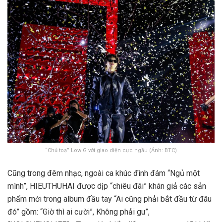
“Chủ toạ” Low G với giao diện cực ngầu (Ảnh: BTC)
Cũng trong đêm nhạc, ngoài ca khúc đình đám “Ngủ một
mình”, HIEUTHUHAI được dịp “chiêu đãi” khán giả các sản
phẩm mới trong album đầu tay “Ai cũng phải bắt đầu từ đâu
đó” gồm: “Giờ thì ai cười”, Không phải gu”,