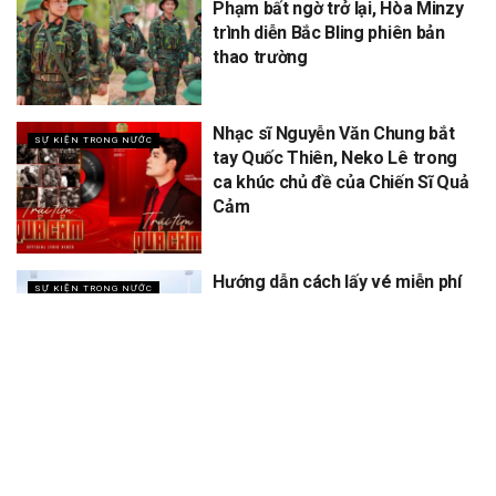
Phạm bất ngờ trở lại, Hòa Minzy
trình diễn Bắc Bling phiên bản
thao trường
Nhạc sĩ Nguyễn Văn Chung bắt
SỰ KIỆN TRONG NƯỚC
tay Quốc Thiên, Neko Lê trong
ca khúc chủ đề của Chiến Sĩ Quả
Cảm
Hướng dẫn cách lấy vé miễn phí
SỰ KIỆN TRONG NƯỚC
concert Quốc gia ngày 1/9 tại
sân vận động Mỹ Đình
XEM THÊM