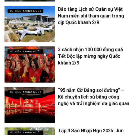
Bảo tàng Lịch sử Quân sự Việt
SỰ KIỆN TRONG NƯỚC
Nam miễn phí tham quan trong
dịp Quốc khánh 2/9
3 cách nhận 100.000 đồng quà
SỰ KIỆN TRONG NƯỚC
Tết Độc lập mừng ngày Quốc
khánh 2/9
“95 năm Cờ Đảng soi đường” –
SỰ KIỆN TRONG NƯỚC
Kể chuyện lịch sử bằng công
nghệ và trải nghiệm đa giác quan
Tập 4 Sao Nhập Ngũ 2025: Jun
SỰ KIỆN TRONG NƯỚC