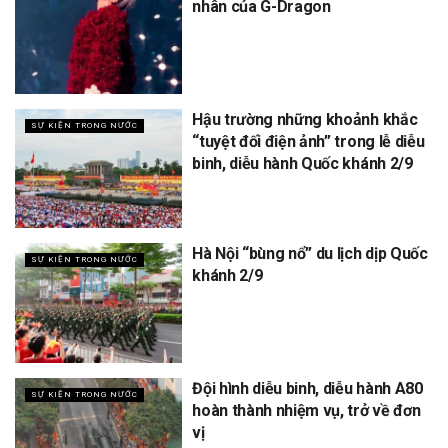
nhân của G-Dragon
Hậu trường những khoảnh khắc
SỰ KIỆN TRONG NƯỚC
“tuyệt đối điện ảnh” trong lễ diễu
binh, diễu hành Quốc khánh 2/9
Hà Nội “bùng nổ” du lịch dịp Quốc
SỰ KIỆN TRONG NƯỚC
khánh 2/9
Đội hình diễu binh, diễu hành A80
SỰ KIỆN TRONG NƯỚC
hoàn thành nhiệm vụ, trở về đơn
vị