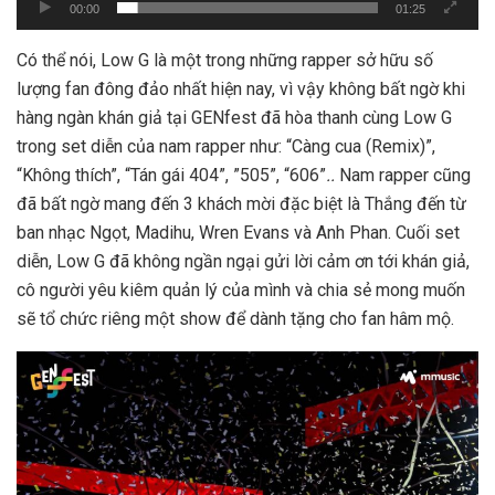
00:00
01:25
Có thể nói, Low G là một trong những rapper sở hữu số
lượng fan đông đảo nhất hiện nay, vì vậy không bất ngờ khi
hàng ngàn khán giả tại GENfest đã hòa thanh cùng Low G
trong set diễn của nam rapper như: “
Càng cua (Remix)”,
“Không thích”
, “Tán gái 404”, ”505”, “606”
..
Nam rapper cũng
đã bất ngờ mang đến 3 khách mời đặc biệt là Thắng đến từ
ban nhạc Ngọt, Madihu, Wren Evans và Anh Phan. Cuối set
diễn, Low G đã không ngần ngại gửi lời cảm ơn tới khán giả,
cô người yêu kiêm quản lý của mình và chia sẻ mong muốn
sẽ tổ chức riêng một show để dành tặng cho fan hâm mộ.