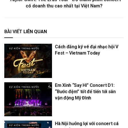
có doanh thu cao nhất tại Việt Nam?
BÀI VIẾT
LIÊN QUAN
Cách đăng ký vé đại nhạc hội V
SỰ KIỆN TRONG NƯỚC
Fest – Vietnam Today
Em Xinh “Say Hi” Concert D1:
SỰ KIỆN TRONG NƯỚC
“Bước đệm” tốt để tiến tới sân
vận động Mỹ Đình
Hà Nội hưởng lợi với concert cá
SỰ KIỆN TRONG NƯỚC