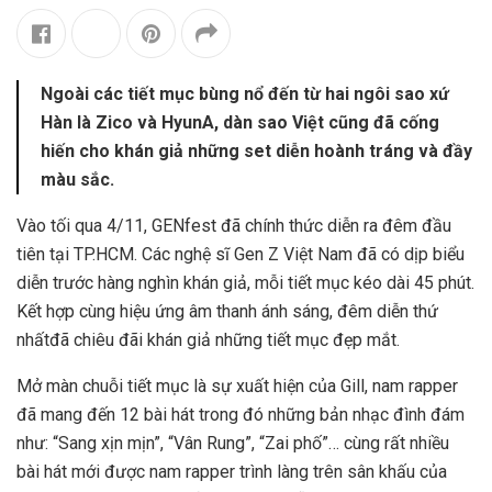
Ngoài các tiết mục bùng nổ đến từ hai ngôi sao xứ
Hàn là Zico và HyunA, dàn sao Việt cũng đã cống
hiến cho khán giả những set diễn hoành tráng và đầy
màu sắc.
Vào tối qua 4/11, GENfest đã chính thức diễn ra đêm đầu
tiên tại TP.HCM. Các nghệ sĩ Gen Z Việt Nam đã có dịp biểu
diễn trước hàng nghìn khán giả, mỗi tiết mục kéo dài 45 phút.
Kết hợp cùng hiệu ứng âm thanh ánh sáng, đêm diễn thứ
nhất
đã chiêu đãi khán giả những tiết mục đẹp mắt.
Mở màn chuỗi tiết mục là sự xuất hiện của Gill, nam rapper
đã mang đến 12 bài hát trong đó những bản nhạc đình đám
như: “
Sang xịn mịn”, “Vân Rung”, “Zai phố”…
cùng rất nhiều
bài hát mới được nam rapper trình làng trên sân khấu của