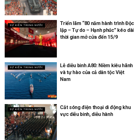
Triển lãm “80 năm hành trình Độc
SỰ KIỆN TRONG NƯỚC
lập – Tự do – Hạnh phúc” kéo dài
thời gian mở cửa đến 15/9
Lễ diễu binh A80: Niềm kiêu hãnh
SỰ KIỆN TRONG NƯỚC
và tự hào của cả dân tộc Việt
Nam
Cắt sóng điện thoại di động khu
SỰ KIỆN TRONG NƯỚC
vực diễu binh, diễu hành