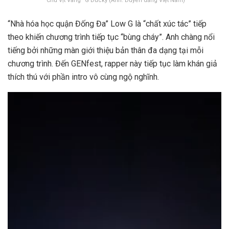
“Chú Vịt Vàng” G Ducky (Ảnh: Duyên dáng Việt Nam)
“Nhà hóa học quận Đống Đa” Low G là “chất xúc tác” tiếp
theo khiến chương trình tiếp tục “bùng cháy”. Anh chàng nổi
tiếng bởi những màn giới thiệu bản thân đa dạng tại mỗi
chương trình. Đến GENfest, rapper này tiếp tục làm khán giả
thích thú với phần intro vô cùng ngộ nghĩnh.
Trình
chơi
Video