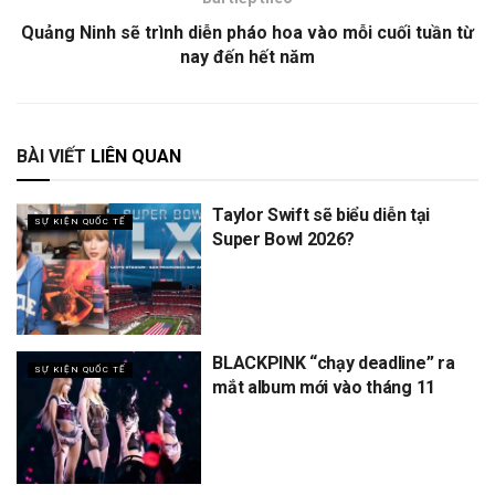
Quảng Ninh sẽ trình diễn pháo hoa vào mỗi cuối tuần từ
nay đến hết năm
BÀI VIẾT
LIÊN QUAN
Taylor Swift sẽ biểu diễn tại
SỰ KIỆN QUỐC TẾ
Super Bowl 2026?
BLACKPINK “chạy deadline” ra
SỰ KIỆN QUỐC TẾ
mắt album mới vào tháng 11