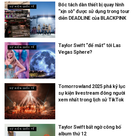
Bóc tách dàn thiết bị quay hình
SỰ KIỆN QUỐC TẾ
“xịn sò” được sử dụng trong tour
diễn DEADLINE của BLACKPINK
Taylor Swift “để mắt” tới Las
SỰ KIỆN QUỐC TẾ
Vegas Sphere?
Tomorrowland 2025 phá kỷ lục
SỰ KIỆN QUỐC TẾ
sự kiện livestream đông người
xem nhất trong lịch sử TikTok
Taylor Swift bất ngờ công bố
SỰ KIỆN QUỐC TẾ
album thứ 12