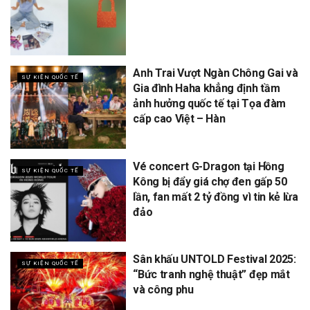
Anh Trai Vượt Ngàn Chông Gai và
SỰ KIỆN QUỐC TẾ
Gia đình Haha khẳng định tầm
ảnh hưởng quốc tế tại Tọa đàm
cấp cao Việt – Hàn
Vé concert G-Dragon tại Hồng
SỰ KIỆN QUỐC TẾ
Kông bị đẩy giá chợ đen gấp 50
lần, fan mất 2 tỷ đồng vì tin kẻ lừa
đảo
Sân khấu UNTOLD Festival 2025:
SỰ KIỆN QUỐC TẾ
“Bức tranh nghệ thuật” đẹp mắt
và công phu