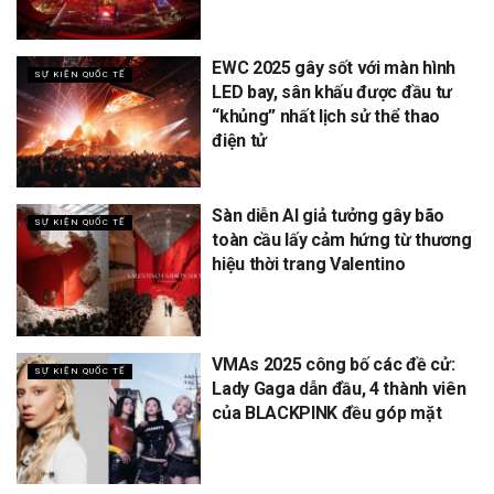
EWC 2025 gây sốt với màn hình
SỰ KIỆN QUỐC TẾ
LED bay, sân khấu được đầu tư
“khủng” nhất lịch sử thể thao
điện tử
Sàn diễn AI giả tưởng gây bão
SỰ KIỆN QUỐC TẾ
toàn cầu lấy cảm hứng từ thương
hiệu thời trang Valentino
VMAs 2025 công bố các đề cử:
SỰ KIỆN QUỐC TẾ
Lady Gaga dẫn đầu, 4 thành viên
của BLACKPINK đều góp mặt