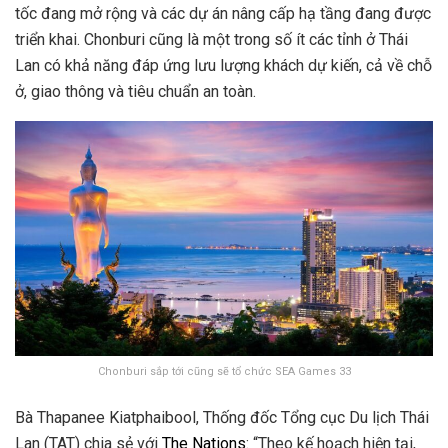
tốc đang mở rộng và các dự án nâng cấp hạ tầng đang được
triển khai. Chonburi cũng là một trong số ít các tỉnh ở Thái
Lan có khả năng đáp ứng lưu lượng khách dự kiến, cả về chỗ
ở, giao thông và tiêu chuẩn an toàn.
Chonburi sắp tới cũng sẽ tổ chức SEA Games 33
Bà Thapanee Kiatphaibool, Thống đốc Tổng cục Du lịch Thái
Lan (TAT) chia sẻ với
The Nations
: “Theo kế hoạch hiện tại,