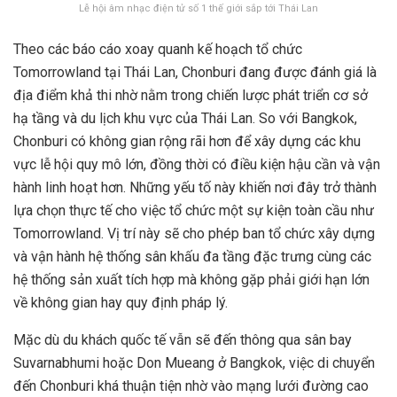
Lễ hội âm nhạc điện tử số 1 thế giới sắp tới Thái Lan
Theo các báo cáo xoay quanh kế hoạch tổ chức
Tomorrowland tại Thái Lan, Chonburi đang được đánh giá là
địa điểm khả thi nhờ nằm trong chiến lược phát triển cơ sở
hạ tầng và du lịch khu vực của Thái Lan. So với Bangkok,
Chonburi có không gian rộng rãi hơn để xây dựng các khu
vực lễ hội quy mô lớn, đồng thời có điều kiện hậu cần và vận
hành linh hoạt hơn. Những yếu tố này khiến nơi đây trở thành
lựa chọn thực tế cho việc tổ chức một sự kiện toàn cầu như
Tomorrowland. Vị trí này sẽ cho phép ban tổ chức xây dựng
và vận hành hệ thống sân khấu đa tầng đặc trưng cùng các
hệ thống sản xuất tích hợp mà không gặp phải giới hạn lớn
về không gian hay quy định pháp lý.
Mặc dù du khách quốc tế vẫn sẽ đến thông qua sân bay
Suvarnabhumi hoặc Don Mueang ở Bangkok, việc di chuyển
đến Chonburi khá thuận tiện nhờ vào mạng lưới đường cao