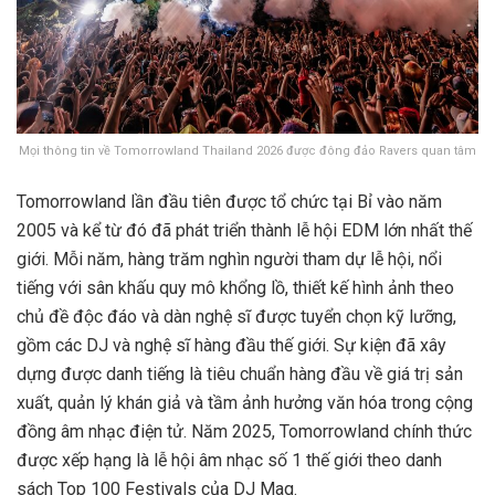
Mọi thông tin về Tomorrowland Thailand 2026 được đông đảo Ravers quan tâm
Tomorrowland lần đầu tiên được tổ chức tại Bỉ vào năm
2005 và kể từ đó đã phát triển thành lễ hội EDM lớn nhất thế
giới. Mỗi năm, hàng trăm nghìn người tham dự lễ hội, nổi
tiếng với sân khấu quy mô khổng lồ, thiết kế hình ảnh theo
chủ đề độc đáo và dàn nghệ sĩ được tuyển chọn kỹ lưỡng,
gồm các DJ và nghệ sĩ hàng đầu thế giới. Sự kiện đã xây
dựng được danh tiếng là tiêu chuẩn hàng đầu về giá trị sản
xuất, quản lý khán giả và tầm ảnh hưởng văn hóa trong cộng
đồng âm nhạc điện tử. Năm 2025, Tomorrowland chính thức
được xếp hạng là lễ hội âm nhạc số 1 thế giới theo danh
sách Top 100 Festivals của DJ Mag.