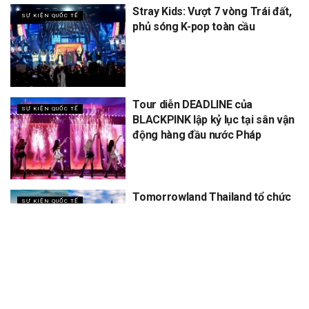
Stray Kids: Vượt 7 vòng Trái đất,
SỰ KIỆN QUỐC TẾ
phủ sóng K-pop toàn cầu
Tour diễn DEADLINE của
SỰ KIỆN QUỐC TẾ
BLACKPINK lập kỷ lục tại sân vận
động hàng đầu nước Pháp
Tomorrowland Thailand tổ chức
SỰ KIỆN QUỐC TẾ
5 năm, dự kiến thu về 12 tỷ
XEM THÊM