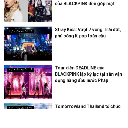
của BLACKPINK đều góp mặt
Stray Kids: Vượt 7 vòng Trái đất,
SỰ KIỆN QUỐC TẾ
phủ sóng K-pop toàn cầu
Tour diễn DEADLINE của
SỰ KIỆN QUỐC TẾ
BLACKPINK lập kỷ lục tại sân vận
động hàng đầu nước Pháp
Tomorrowland Thailand tổ chức
SỰ KIỆN QUỐC TẾ
5 năm, dự kiến thu về 12 tỷ