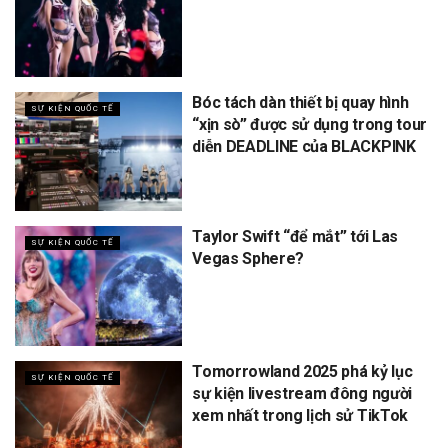
Bóc tách dàn thiết bị quay hình
SỰ KIỆN QUỐC TẾ
“xịn sò” được sử dụng trong tour
diễn DEADLINE của BLACKPINK
Taylor Swift “để mắt” tới Las
SỰ KIỆN QUỐC TẾ
Vegas Sphere?
Tomorrowland 2025 phá kỷ lục
SỰ KIỆN QUỐC TẾ
sự kiện livestream đông người
xem nhất trong lịch sử TikTok