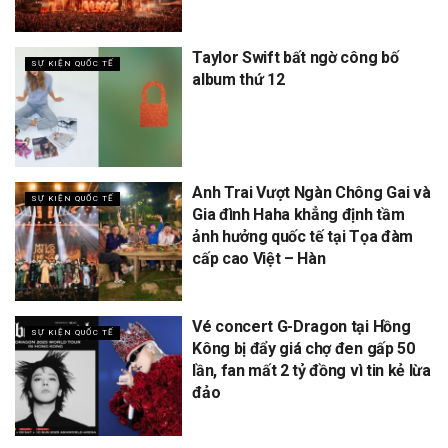
Taylor Swift bất ngờ công bố
SỰ KIỆN QUỐC TẾ
album thứ 12
Anh Trai Vượt Ngàn Chông Gai và
SỰ KIỆN QUỐC TẾ
Gia đình Haha khẳng định tầm
ảnh hưởng quốc tế tại Tọa đàm
cấp cao Việt – Hàn
Vé concert G-Dragon tại Hồng
SỰ KIỆN QUỐC TẾ
Kông bị đẩy giá chợ đen gấp 50
lần, fan mất 2 tỷ đồng vì tin kẻ lừa
đảo