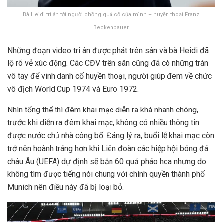
Bà Heidi tri ân tới người chồng quá cố của mình – huyền thoại Franz
Beckenbauer
Những đoạn video tri ân được phát trên sân và bà Heidi đã
lộ rõ vẻ xúc động. Các CĐV trên sân cũng đã có những tràn
vô tay để vinh danh cố huyền thoại, người giúp đem về chức
vô địch World Cup 1974 và Euro 1972.
Nhìn tổng thể thì đêm khai mạc diễn ra khá nhanh chóng,
trước khi diễn ra đêm khai mạc, không có nhiều thông tin
được nước chủ nhà công bố. Đáng lý ra, buổi lễ khai mạc còn
trở nên hoành tráng hơn khi Liên đoàn các hiệp hội bóng đá
châu Âu (UEFA) dự định sẽ bắn 60 quả pháo hoa nhưng do
không tìm được tiếng nói chung với chính quyền thành phố
Munich nên điều này đã bị loại bỏ.