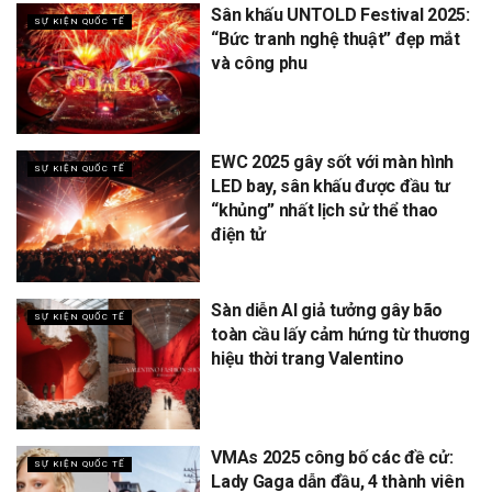
Sân khấu UNTOLD Festival 2025:
SỰ KIỆN QUỐC TẾ
“Bức tranh nghệ thuật” đẹp mắt
và công phu
EWC 2025 gây sốt với màn hình
SỰ KIỆN QUỐC TẾ
LED bay, sân khấu được đầu tư
“khủng” nhất lịch sử thể thao
điện tử
Sàn diễn AI giả tưởng gây bão
SỰ KIỆN QUỐC TẾ
toàn cầu lấy cảm hứng từ thương
hiệu thời trang Valentino
VMAs 2025 công bố các đề cử:
SỰ KIỆN QUỐC TẾ
Lady Gaga dẫn đầu, 4 thành viên