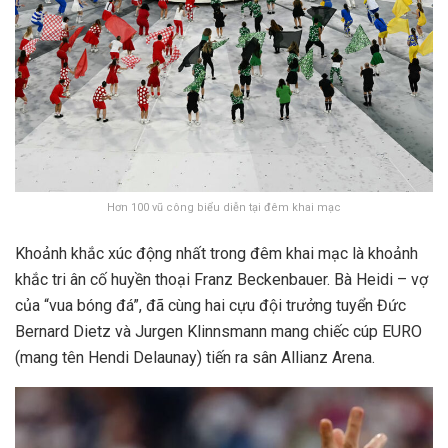
Hơn 100 vũ công biểu diễn tại đêm khai mạc
Khoảnh khắc xúc động nhất trong đêm khai mạc là khoảnh
khắc tri ân cố huyền thoại Franz Beckenbauer. Bà Heidi – vợ
của “vua bóng đá”, đã cùng hai cựu đội trưởng tuyển Đức
Bernard Dietz và Jurgen Klinnsmann mang chiếc cúp EURO
(mang tên Hendi Delaunay) tiến ra sân Allianz Arena.