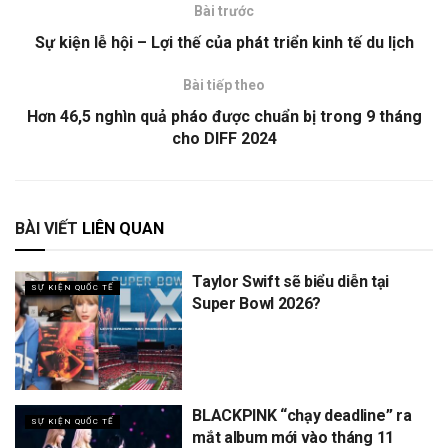
Bài trước
Sự kiện lễ hội – Lợi thế của phát triển kinh tế du lịch
Bài tiếp theo
Hơn 46,5 nghìn quả pháo được chuẩn bị trong 9 tháng
cho DIFF 2024
BÀI VIẾT
LIÊN QUAN
Taylor Swift sẽ biểu diễn tại
SỰ KIỆN QUỐC TẾ
Super Bowl 2026?
BLACKPINK “chạy deadline” ra
SỰ KIỆN QUỐC TẾ
mắt album mới vào tháng 11