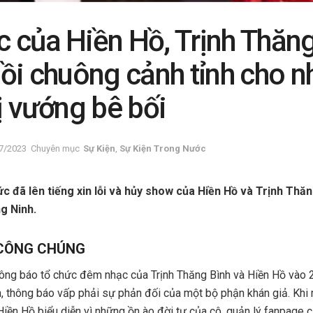
 của Hiền Hồ, Trịnh Thăng
Hồi chuông cảnh tỉnh cho 
ị vướng bê bối
7/2023
Chuyên mục
Sự Kiện
,
Sự Kiện Trong Nước
ức đã lên tiếng xin lỗi và hủy show của Hiền Hồ và Trịnh Thăn
g Ninh.
CÔNG CHÚNG
hông báo tổ chức đêm nhạc của Trịnh Thăng Bình và Hiền Hồ vào 
n, thông báo vấp phải sự phản đối của một bộ phận khán giả. Khi 
ền Hồ biểu diễn vì những ồn ào đời tư của cô, quản lý fanpage c