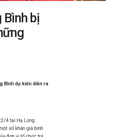
 Bình bị
những
g Bình dự kiến diễn ra
22/4 tại Hạ Long
một số khán giả bình
ủa đơn vị tổ chức trả