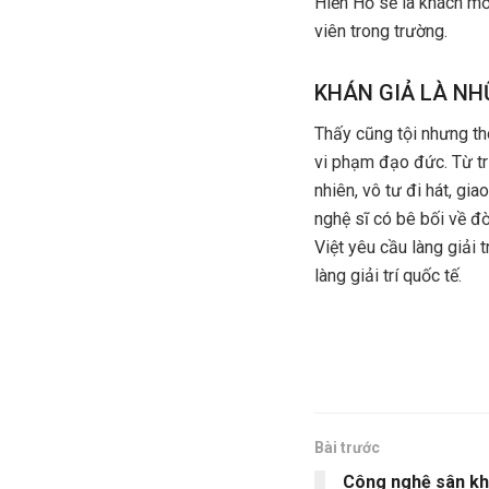
Hiền Hồ sẽ là khách mờ
viên trong trường.
KHÁN GIẢ LÀ NH
Thấy cũng tội nhưng th
vi phạm đạo đức. Từ trư
nhiên, vô tư đi hát, gi
nghệ sĩ có bê bối về đờ
Việt yêu cầu làng giải
làng giải trí quốc tế.
Bài trước
Công nghệ sân kh