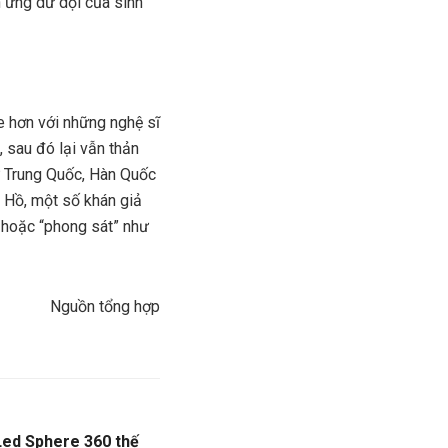
 ứng dữ dội của sinh
e hơn với những nghệ sĩ
, sau đó lại vẫn thản
như Trung Quốc, Hàn Quốc
n Hồ, một số khán giả
, hoặc “phong sát” như
Nguồn tổng hợp
Led Sphere 360 thế