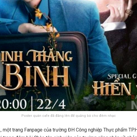
Poster quán cafe đã đăng lên để quảng bá cho đêm nhạc
, một trang Fanpage của trường ĐH Công nghiệp Thực phẩm TP.HC