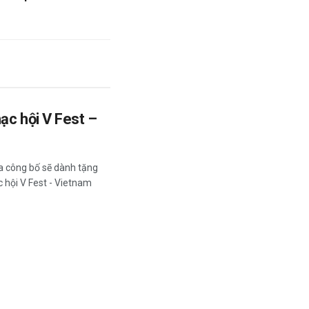
ạc hội V Fest –
a công bố sẽ dành tặng
 hội V Fest - Vietnam