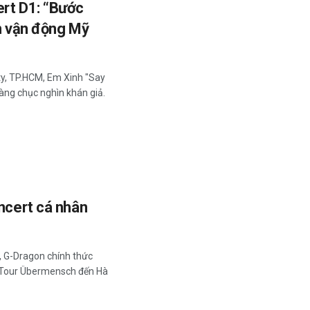
ert D1: “Bước
ân vận động Mỹ
ity, TP.HCM, Em Xinh "Say
hàng chục nghìn khán giả.
oncert cá nhân
, G-Dragon chính thức
 Tour Übermensch đến Hà