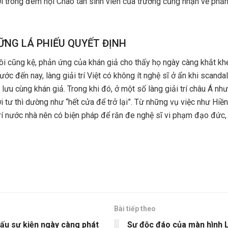
i trong đêm hội Chào tân sinh viên của trường cũng nhận về phản
ỮNG LÁ PHIẾU QUYẾT ĐỊNH
ôi cũng kệ, phản ứng của khán giả cho thấy họ ngày càng khắt kh
ớc đến nay, làng giải trí Việt có không ít nghệ sĩ ở ẩn khi scandal
ao lưu cùng khán giả. Trong khi đó, ở một số làng giải trí châu Á 
i tư thì dường như “hết cửa để trở lại”. Từ những vụ việc như Hiề
 trí nước nhà nên có biện pháp để răn đe nghệ sĩ vi phạm đạo đức
Bài tiếp theo
ấu sự kiện ngày càng phát
Sự độc đáo của màn hình 