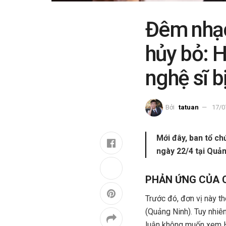
Đêm nhạc
hủy bỏ: 
nghệ sĩ b
Bởi
tatuan
17/0
Mới đây, ban tổ ch
ngày 22/4 tại Quản
PHẢN ỨNG CỦA 
Trước đó, đơn vị này t
(Quảng Ninh). Tuy nhiê
luận không muốn xem Hi