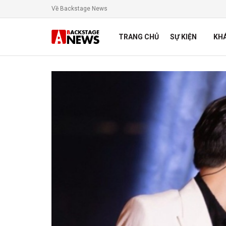
Về Backstage News
TRANG CHỦ
SỰ KIỆN
KH