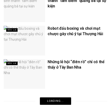
thành ”tâm điểm” quảng bá tại sự
kiện
Robot đấu boxing và chơi mạt
ĐỘC LẠ
chược gây chú ý tại Thượng Hải
Những lễ hội “điên rồ” chỉ có thể
ĐỘC LẠ
thấy ở Tây Ban Nha
LOADING...