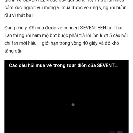
cảm xúc, người vui mừng vì mua được vé ưng ý, người buồn
rầu vì thất bại.
Đáng chú ý, để mua được vé concert SEVENTEEN tại Thái
Lan thì người hâm mộ bắt buộc phải trả lời lần lượt 5 câu hỏi
chỉ fan mới hiểu – giới hạn trong vòng 40 giây và độ khó
tăng dần.
Các câu hỏi mua vé trong tour diễn của SEVENTEEN không hề đơn giản