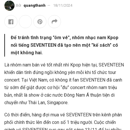
Bởi
quangthanh
18/11/2024
Để tránh tình trạng "ôm vé", nhóm nhạc nam Kpop
nổi tiếng SEVENTEEN đã tạo nên một "kế sách" có
một không hai.
Là nhóm nam bán vé tốt nhất nhì Kpop hiện tại, SEVENTEEN
khiến dân tình đứng ngồi không yên mỗi khi tổ chức tour
concert. Tại Việt Nam, có không ít fan SEVENTEEN đã canh
từ sớm để giật được cơ hội “đu” concert nhóm nam triệu
bản, nhất là show ở các nước Đông Nam Á thuận tiện di
chuyển như Thái Lan, Singapore.
Có thời điểm, hàng đợi mua vé SEVENTEEN trên kênh phân
phối chính thức lên đến con số 1 triệu người. Cuộc chiến
giành vé SEVENTEEN cực gay gắt sáng 13/11 để lại nhiều