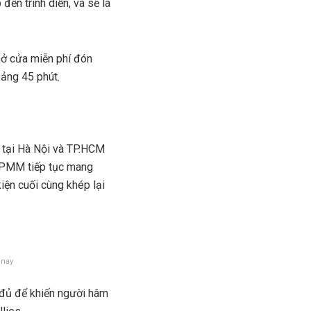
đến trình diễn, và sẽ là
 mở cửa miễn phí đón
ảng 45 phút.
 tại Hà Nội và TP.HCM
NTPMM tiếp tục mang
iện cuối cùng khép lại
 nay
 đủ để khiến người hâm