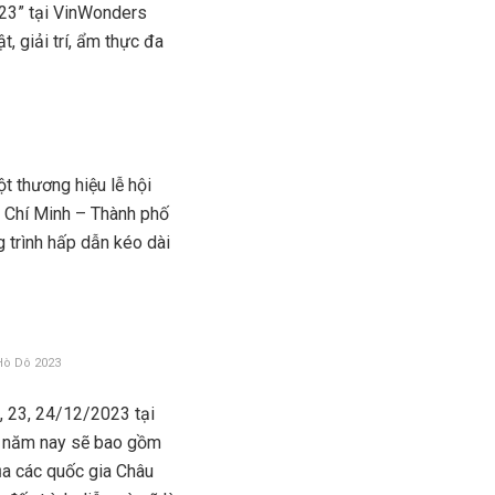
023” tại VinWonders
, giải trí, ẩm thực đa
 thương hiệu lễ hội
Chí Minh – Thành phố
trình hấp dẫn kéo dài
 Hò Dô 2023
, 23, 24/12/2023 tại
up năm nay sẽ bao gồm
ủa các quốc gia Châu