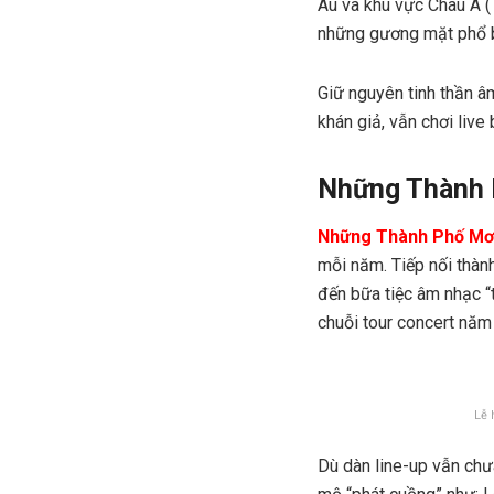
Âu và khu vực Châu Á (T
những gương mặt phổ b
Giữ nguyên tinh thần 
khán giả, vẫn chơi live b
Những Thành 
Những Thành Phố M
mỗi năm. Tiếp nối thà
đến bữa tiệc âm nhạc “
chuỗi tour concert năm
Lễ 
Dù dàn line-up vẫn ch