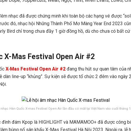
ope Dope, 7Uppercuts, Wean, Ngọt, Tlinh, Wren Evans, LowG, Chi
êm nhạc đã được chứng minh khi toàn bộ các hạng vé được “sold
 trước đó, nhạc hội Những Thành Phố Mơ Màng Year End 2023 cũng
rly Bird chỉ trong chưa đầy 1 giờ đồng hồ, dù cho chưa có bất cứ
c X-Mas Festival Open Air #2
uốc
X-Mas Festival Open Air #2
đang thu hút sự quan tâm của n
ề dàn line-up “khủng”. Sự kiện sẽ được tổ chức 2 đêm vào ngày 
Nội.
 nhạc Hàn Quốc X-mas Festival Open Air lần đầu có măt tại Việt Nam vào cuối tháng 
ạc đình đám Kpop là HIGHLIGHT và MAMAMOO+ đã được công bố 
sẽ làm bùng nổ sân khấu X-Mas Festival Hà Nội 2023. Ngoài ra, 