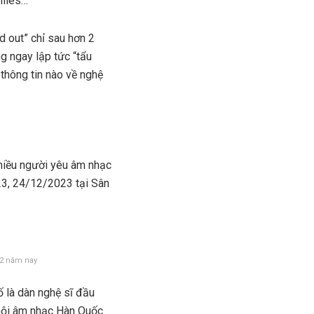
llies…
 out” chỉ sau hơn 2
 ngay lập tức “tẩu
 thông tin nào về nghệ
hiều người yêu âm nhạc
23, 24/12/2023 tại Sân
12 năm nay
là dàn nghệ sĩ đầu
lễ hội âm nhạc Hàn Quốc