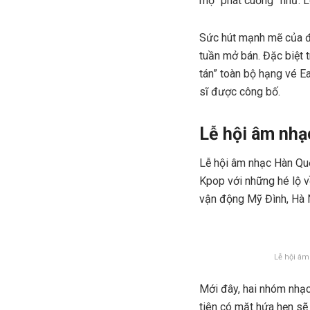
mộ “phát cuồng” như: L
Sức hút mạnh mẽ của đ
tuần mở bán. Đặc biệt
tán” toàn bộ hạng vé Ea
sĩ được công bố.
Lễ hội âm nhạ
Lễ hội âm nhạc Hàn Q
Kpop với những hé lộ v
vận động Mỹ Đình, Hà 
Lễ hội âm
Mới đây, hai nhóm nh
tiên có mặt hứa hẹn 