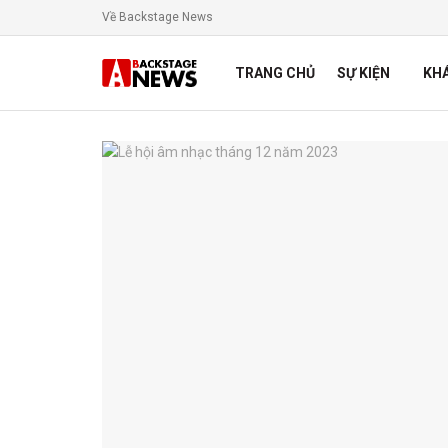
Về Backstage News
TRANG CHỦ
SỰ KIỆN
KH