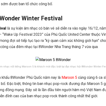
 sớm được ban tổ chức công bố.
8Wonder
Winter Festival
ival
là sự kiện âm nhạc có bán vé sẽ diễn ra vào ngày 16/12, nằm
ớn – “Wake Up Festival 2023” của Phú Quốc United Center thuộc V
mong đợi sẽ tiếp tục tạo ra “kỳ quan cảm xúc không giới hạn” ch
nh công của đêm nhạc tại 8Wonder Nha Trang tháng 7 vừa qua.
 nhạc nổi tiếng Maroon 5 là khách mời đặc biệt tại đại nhạc hội 8Wonder Winter Fes
n khấu 8Wonder Phú Quốc năm nay là
Maroon 5
cùng cùng 6 ca s
 bố. Đặc biệt, thông tin ban nhạc pop-rock đương đại Maroon 5 
ộng đồng mạng. Đây sẽ là lần đầu tiên người hâm mộ Việt Nam đư
iễn đỉnh cao của ban nhạc pop-rock thành công nhất thế giới.