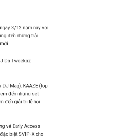
 ngày 3/12 năm nay với
mang đến những trải
 mới.
a DJ Mag), KAAZE (top
đem đến những set
đến giải trí lễ hội
ạng vé Early Access
 đặc biệt SVIP-X cho