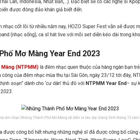
hái Lan, Indonesia, Nhật Bản,…). Đặc biệt sẽ có các nghệ sĩ Kpop 
iến được đông đảo khán giả biết đến.
âm nhạc cốt lõi từ nhiều năm nay, HOZO Super Fest vẫn sẽ được
and (nhạc sống), ca sĩ hát live với mỗi set diễn kéo dài trong kho
Phố Mơ Màng Year End 2023
ơ Màng (NTPMM)
là đêm nhạc quen thuộc của hàng ngàn bạn trẻ
nh công của đêm nhạc mùa thu tại Sài Gòn, ngày 23/12 tới đây, 
thịnh soạn” dành cho ‘cư dân’ thủ đô với
NTPMM Year End
– sự k
 2023.
hội âm nhạc Những Thành Phố Mơ Màng sẽ diễn ra vào dịp Giáng SInh tháng 12 năm
ưa được công bố hết nhưng những nghệ sĩ đã được công bố cũng