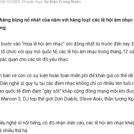
28/10/2023
Chuyên mục
Sự Kiện Trong Nước
tháng bùng nổ nhất của năm với hàng loạt các lễ hội âm nhạc
ng.
bước vào “mùa lễ hội âm nhạc” sôi động nhất từ trước đến nay. Đ
 tổ chức với quy mô quốc tế, các lễ hội âm nhạc trong tháng 12 s
iác quan cho các tín đồ yêu nhạc.
 bán vé còn có sự kiện hoàn toàn miễn phí để khán giả có thể dễ 
Dàn nghệ sĩ quy tụ tại các đêm nhạc không chỉ có nhiều tên tuổi n
sao quốc tế đình đám “gây sốt” khắp cộng đồng mạng mỗi khi đ
u Maroon 5, DJ top thế giới Don Diablo, Steve Aoki, thần tượng 
iều nghệ sĩ nổi tiếng, có độ nhận diện cao, các lễ hội âm nhạc k
ả nhiều thế hệ.