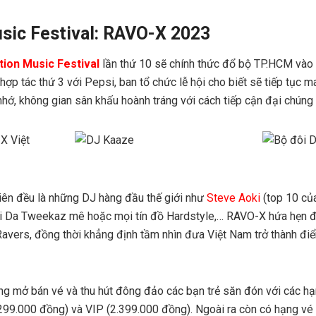
sic Festival: RAVO-X 2023
tion Music Festival
lần thứ 10 sẽ chính thức đổ bộ TP.HCM vào
 hợp tác thứ 3 với Pepsi, ban tổ chức lễ hội cho biết sẽ tiếp tục 
ớ, không gian sân khấu hoành tráng với cách tiếp cận đại chúng
tiên đều là những DJ hàng đầu thế giới như
Steve Aoki
(top 10 củ
i Da Tweekaz mê hoặc mọi tín đồ Hardstyle,… RAVO-X hứa hẹn 
avers, đồng thời khẳng định tầm nhìn đưa Việt Nam trở thành điểm 
ang mở bán vé và thu hút đông đảo các bạn trẻ săn đón với các h
299.000 đồng) và VIP (2.399.000 đồng). Ngoài ra còn có hạng vé