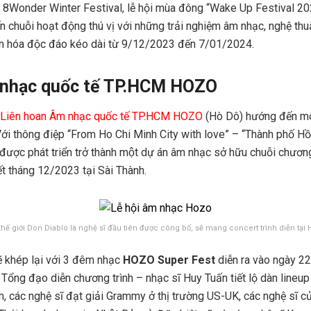
 8Wonder Winter Festival, lễ hội mùa đông “Wake Up Festival 2
chuỗi hoạt động thú vị với những trải nghiệm âm nhạc, nghệ thuật
văn hóa độc đáo kéo dài từ 9/12/2023 đến 7/01/2024.
 nhạc quốc tế TP.HCM HOZO
Liên hoan Âm nhạc quốc tế TP.HCM HOZO
(Hò Dô) hướng đến một
 thông điệp “From Ho Chi Minh City with love” – “Thành phố Hồ 
ợc phát triển trở thành một dự án âm nhạc sở hữu chuỗi chương 
ết tháng 12/2023 tại Sài Thành.
thế giới Don Diablo là nghệ sĩ đầu tiên được công bố, sẽ mang concert trình diễn tại
ẽ khép lại với 3 đêm nhạc
HOZO Super Fest
diễn ra vào ngày 22
Tổng đạo diễn chương trình – nhạc sĩ Huy Tuấn tiết lộ dàn line
m, các nghệ sĩ đạt giải Grammy ở thị trường US-UK, các nghệ sĩ c