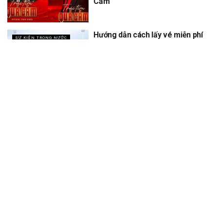
Cảm
Hướng dẫn cách lấy vé miễn phí
SỰ KIỆN TRONG NƯỚC
concert Quốc gia ngày 1/9 tại
sân vận động Mỹ Đình
XEM THÊM
Trang chủ
Sự Kiện
Khám Phá
Người Trong Ngành
Lịch Trình