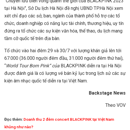
“Chuyến lưu diễn vòng quanh thế giới của BLACKPINK 2023
tại Hà Nội”, Sở Du lịch Hà Nội đề nghị UBND TP.Hà Nội xem
xét chỉ đạo các sở, ban, ngành của thành phố hỗ trợ các tổ
chức, doanh nghiệp có năng lực tài chính, thương hiệu, uy tín
đứng ra tổ chức các sự kiện văn hóa, thể thao, du lịch mang
tầm cỡ quốc tế trên địa bàn.
Tổ chức vào hai đêm 29 và 30/7 với lượng khán giả lên tới
67.000 (36.000 người đêm đầu, 31.000 người đêm thứ hai),
“
World Tour Born Pink” của
BLACKPINK diễn ra tại Hà Nội
được đánh giá là có lượng vé bán kỷ lục trong lịch sử các sự
kiện âm nhạc quốc tế diễn ra tại Việt Nam.
Backstage News
Theo VOV
Đọc thêm:
Doanh thu 2 đêm concert BLACKPINK tại Việt Nam
khủng như nào?