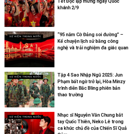
Tết Độc lập mừng ngày Quốc
khánh 2/9
“95 năm Cờ Đảng soi đường” –
SỰ KIỆN TRONG NƯỚC
Kể chuyện lịch sử bằng công
nghệ và trải nghiệm đa giác quan
Tập 4 Sao Nhập Ngũ 2025: Jun
SỰ KIỆN TRONG NƯỚC
Phạm bất ngờ trở lại, Hòa Minzy
trình diễn Bắc Bling phiên bản
thao trường
Nhạc sĩ Nguyễn Văn Chung bắt
SỰ KIỆN TRONG NƯỚC
tay Quốc Thiên, Neko Lê trong
ca khúc chủ đề của Chiến Sĩ Quả