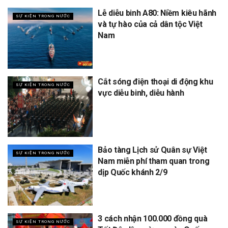
Lễ diễu binh A80: Niềm kiêu hãnh
SỰ KIỆN TRONG NƯỚC
và tự hào của cả dân tộc Việt
Nam
Cắt sóng điện thoại di động khu
SỰ KIỆN TRONG NƯỚC
vực diễu binh, diễu hành
Bảo tàng Lịch sử Quân sự Việt
SỰ KIỆN TRONG NƯỚC
Nam miễn phí tham quan trong
dịp Quốc khánh 2/9
3 cách nhận 100.000 đồng quà
SỰ KIỆN TRONG NƯỚC