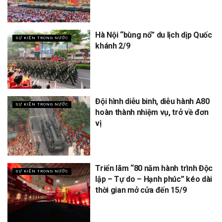
Hà Nội “bùng nổ” du lịch dịp Quốc
SỰ KIỆN TRONG NƯỚC
khánh 2/9
Đội hình diễu binh, diễu hành A80
SỰ KIỆN TRONG NƯỚC
hoàn thành nhiệm vụ, trở về đơn
vị
Triển lãm “80 năm hành trình Độc
SỰ KIỆN TRONG NƯỚC
lập – Tự do – Hạnh phúc” kéo dài
thời gian mở cửa đến 15/9