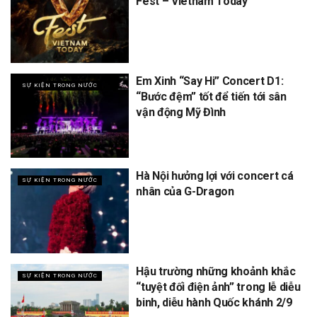
Fest – Vietnam Today
Em Xinh “Say Hi” Concert D1:
SỰ KIỆN TRONG NƯỚC
“Bước đệm” tốt để tiến tới sân
vận động Mỹ Đình
Hà Nội hưởng lợi với concert cá
SỰ KIỆN TRONG NƯỚC
nhân của G-Dragon
Hậu trường những khoảnh khắc
SỰ KIỆN TRONG NƯỚC
“tuyệt đối điện ảnh” trong lễ diễu
binh, diễu hành Quốc khánh 2/9