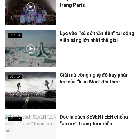
trang Paris
Lạc vào “xứ sở thần tiên” tại công
ĐỘC LẠ
viên băng lớn nhất thế giới
Giải mã công nghệ đồ bay phản
ĐỘC LẠ
lực của “Iron Man” đời thực
Độc lạ cách SEVENTEEN chống
ĐỘC LẠ
“ôm vé” trong tour diễn