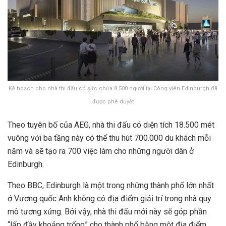
Kế hoạch cho nhà thi đấu có sức chứa 8.500 người tại Công viên Edinburgh đã
được phê duyệt
Theo tuyên bố của AEG, nhà thi đấu có diện tích 18.500 mét
vuông với ba tầng này có thể thu hút 700.000 du khách mỗi
năm và sẽ tạo ra 700 việc làm cho những người dân ở
Edinburgh.
Theo BBC, Edinburgh là một trong những thành phố lớn nhất
ở Vương quốc Anh không có địa điểm giải trí trong nhà quy
mô tương xứng. Bởi vậy, nhà thi đấu mới này sẽ góp phần
“lấp đầy khoảng trống” cho thành phố bằng một địa điểm