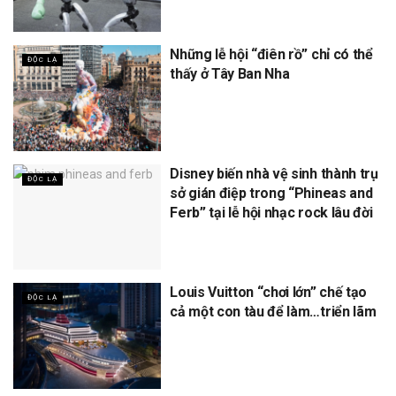
Những lễ hội “điên rồ” chỉ có thể
ĐỘC LẠ
thấy ở Tây Ban Nha
Disney biến nhà vệ sinh thành trụ
ĐỘC LẠ
sở gián điệp trong “Phineas and
Ferb” tại lễ hội nhạc rock lâu đời
Louis Vuitton “chơi lớn” chế tạo
ĐỘC LẠ
cả một con tàu để làm…triển lãm