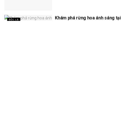
Khám phá rừng hoa ánh sáng tại
ĐỘC LẠ
Đà Lạt đang “gây sốt” cộng đồng
mạng
XEM THÊM
Trang chủ
Sự Kiện
Khám Phá
Người Trong Ngành
Lịch Trình