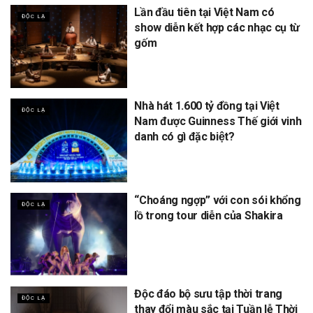
Lần đầu tiên tại Việt Nam có
ĐỘC LẠ
show diễn kết hợp các nhạc cụ từ
gốm
Nhà hát 1.600 tỷ đồng tại Việt
ĐỘC LẠ
Nam được Guinness Thế giới vinh
danh có gì đặc biệt?
“Choáng ngợp” với con sói khổng
ĐỘC LẠ
lồ trong tour diễn của Shakira
Độc đáo bộ sưu tập thời trang
ĐỘC LẠ
thay đổi màu sắc tại Tuần lễ Thời