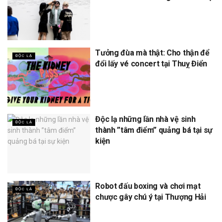
Tưởng đùa mà thật: Cho thận để
ĐỘC LẠ
đổi lấy vé concert tại Thuỵ Điển
Độc lạ những lần nhà vệ sinh
ĐỘC LẠ
thành ”tâm điểm” quảng bá tại sự
kiện
Robot đấu boxing và chơi mạt
ĐỘC LẠ
chược gây chú ý tại Thượng Hải