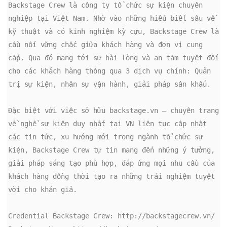
Backstage Crew là công ty tổ chức sự kiện chuyên 
nghiệp tại Việt Nam. Nhờ vào những hiểu biết sâu về 
kỹ thuật và có kinh nghiệm kỳ cựu, Backstage Crew là 
cầu nối vững chắc giữa khách hàng và đơn vị cung 
cấp. Qua đó mang tới sự hài lòng và an tâm tuyệt đối 
cho các khách hàng thông qua 3 dịch vụ chính: Quản 
trị sự kiện, nhân sự vận hành, giải pháp sân khấu.
Đặc biệt với việc sở hữu backstage.vn – chuyên trang 
về nghề sự kiện duy nhất tại VN liên tục cập nhật 
các tin tức, xu hướng mới trong ngành tổ chức sự 
kiện, Backstage Crew tự tin mang đến những ý tưởng, 
giải pháp sáng tạo phù hợp, đáp ứng mọi nhu cầu của 
khách hàng đồng thời tạo ra những trải nghiệm tuyệt 
vời cho khán giả.
Credential Backstage Crew: http://backstagecrew.vn/ 
