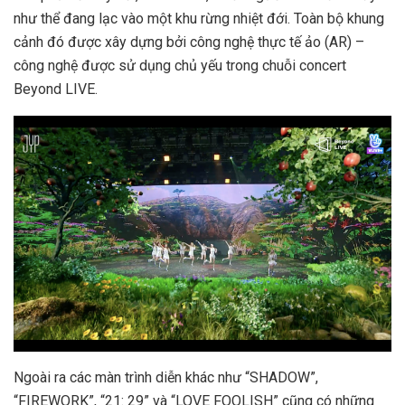
như thể đang lạc vào một khu rừng nhiệt đới. Toàn bộ khung
cảnh đó được xây dựng bởi công nghệ thực tế ảo (AR) –
công nghệ được sử dụng chủ yếu trong chuỗi concert
Beyond LIVE.
Ngoài ra các màn trình diễn khác như “SHADOW”,
“FIREWORK”, “21: 29” và “LOVE FOOLISH” cũng có những