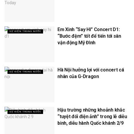
Em Xinh “Say Hi” Concert D1:
SỰ KIỆN TRONG NƯỚC
“Bước đệm” tốt để tiến tới sân
vận động Mỹ Đình
Hà Nội hưởng lợi với concert cá
SỰ KIỆN TRONG NƯỚC
nhân của G-Dragon
Hậu trường những khoảnh khắc
SỰ KIỆN TRONG NƯỚC
“tuyệt đối điện ảnh” trong lễ diễu
binh, diễu hành Quốc khánh 2/9