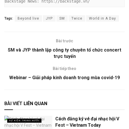
Backstage News: https://backstage.vn/
Tags:
Beyond live
JYP
SM
Twice
World in A Day
Bài trước
SM và JYP thành lập công ty chuyên tổ chức concert
trực tuyến
Bài tiếp theo
Webinar – Giải pháp kinh doanh trong mùa covid-19
BÀI VIẾT
LIÊN QUAN
Cách đăng ký vé đại nhạc hội V
SỰ KIỆN TRONG NƯỚC
Fest – Vietnam Today