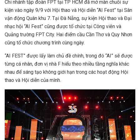
Chi nhánh tập đoàn FPT tại TP HCM đã mở màn chuỗi sự
kiện vào ngày 9/9 với Hội thao và Hội diễn “AI Fest” tại Sân
vận động Quân khu 7. Tại Đà Nẵng, sự kiện Hội thao và Đại
nhạc hội “AI Fest” cũng được tổ chức tại Công viên và
Quảng trường FPT City. Hai điểm cầu Cần Thơ và Quy Nhơn
cũng tổ chức chương trình cùng ngày.
“AI FEST” được lấy làm chủ đề chính, trong đó “AI” sẽ được
từng cá nhân, đơn vị nhà F hiểu theo nhiều tầng nghĩa khác
nhau để sáng tạo không giới hạn trong các hoạt động Hội
thao và Hội diễn của mình.