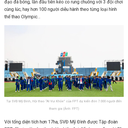
đạo đá bóng, lần đầu tiên kéo co rung chuông với 3 đội chơi
cùng lúc, hay hơn 100 người diễu hành theo từng loại hình
thể thao Olympic…
Tại SVĐ Mỹ Đình, Hội thao “AI Vui Khỏe” của FPT dự kiến đón 7.000 người đến
tham gia (Ảnh: FPT)
Với tổng diện tích hơn 17ha, SVĐ Mỹ Đình được Tập đoàn