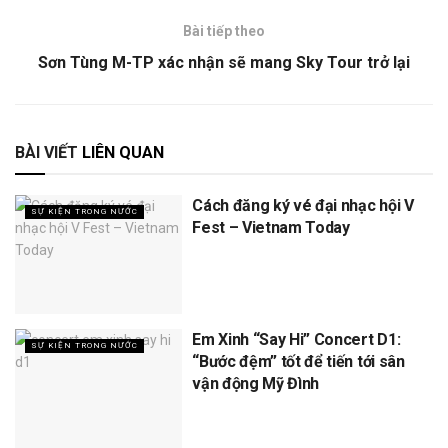
Bài tiếp theo
Sơn Tùng M-TP xác nhận sẽ mang Sky Tour trở lại
BÀI VIẾT
LIÊN QUAN
Cách đăng ký vé đại nhạc hội V
SỰ KIỆN TRONG NƯỚC
Fest – Vietnam Today
Em Xinh “Say Hi” Concert D1:
SỰ KIỆN TRONG NƯỚC
“Bước đệm” tốt để tiến tới sân
vận động Mỹ Đình