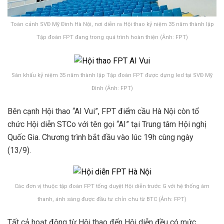
Toàn cảnh SVĐ Mỹ Đình Hà Nội, nơi diễn ra Hội thao kỷ niệm 35 năm thành lập
Tập đoàn FPT đang trong quá trình hoàn thiện (Ảnh: FPT)
Sân khấu kỷ niệm 35 năm thành lập Tập đoàn FPT được dựng led tại SVĐ Mỹ
Đình (Ảnh: FPT)
Bên cạnh Hội thao “AI Vui”, FPT điểm cầu Hà Nội còn tổ
chức Hội diễn STCo với tên gọi “AI” tại Trung tâm Hội nghị
Quốc Gia. Chương trình bắt đầu vào lúc 19h cùng ngày
(13/9).
Các đơn vị thuộc tập đoàn FPT tổng duyệt Hội diễn trước G với hệ thống âm
thanh, ánh sáng được đầu tư chỉn chu từ BTC (Ảnh: FPT)
Tất cả hoạt động từ Hội thao đến Hội diễn đều có mức