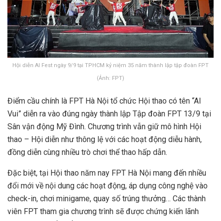
Hội diễn AI Fest ngày 9/9 tại TPHCM kỷ niệm 35 năm thành lập tập đoàn FPT
(Ảnh: FPT)
Điểm cầu chính là FPT Hà Nội tổ chức Hội thao có tên “AI
Vui” diễn ra vào đúng ngày thành lập Tập đoàn FPT 13/9 tại
Sân vận động Mỹ Đình. Chương trình vẫn giữ mô hình Hội
thao – Hội diễn như thông lệ với các hoạt động diễu hành,
đồng diễn cùng nhiều trò chơi thể thao hấp dẫn.
Đặc biệt, tại Hội thao năm nay FPT Hà Nội mang đến nhiều
đổi mới về nội dung các hoạt động, áp dụng công nghệ vào
check-in, chơi minigame, quay số trúng thưởng… Các thành
viên FPT tham gia chương trình sẽ được chứng kiến lãnh