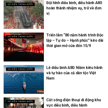
Đội hình diễu binh, diễu hành A80
SỰ KIỆN TRONG NƯỚC
hoàn thành nhiệm vụ, trở về đơn
vị
Triển lãm “80 năm hành trình Độc
SỰ KIỆN TRONG NƯỚC
lập – Tự do – Hạnh phúc” kéo dài
thời gian mở cửa đến 15/9
Lễ diễu binh A80: Niềm kiêu hãnh
SỰ KIỆN TRONG NƯỚC
và tự hào của cả dân tộc Việt
Nam
Cắt sóng điện thoại di động khu
SỰ KIỆN TRONG NƯỚC
vực diễu binh, diễu hành