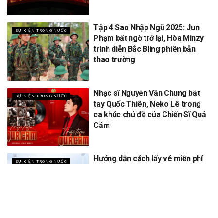
Tập 4 Sao Nhập Ngũ 2025: Jun
SỰ KIỆN TRONG NƯỚC
Phạm bất ngờ trở lại, Hòa Minzy
trình diễn Bắc Bling phiên bản
thao trường
Nhạc sĩ Nguyễn Văn Chung bắt
SỰ KIỆN TRONG NƯỚC
tay Quốc Thiên, Neko Lê trong
ca khúc chủ đề của Chiến Sĩ Quả
Cảm
Hướng dẫn cách lấy vé miễn phí
SỰ KIỆN TRONG NƯỚC
concert Quốc gia ngày 1/9 tại
sân vận động Mỹ Đình