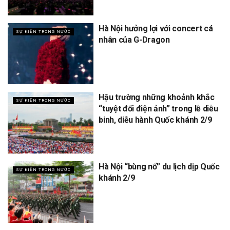
Hà Nội hưởng lợi với concert cá
SỰ KIỆN TRONG NƯỚC
nhân của G-Dragon
Hậu trường những khoảnh khắc
SỰ KIỆN TRONG NƯỚC
“tuyệt đối điện ảnh” trong lễ diễu
binh, diễu hành Quốc khánh 2/9
Hà Nội “bùng nổ” du lịch dịp Quốc
SỰ KIỆN TRONG NƯỚC
khánh 2/9