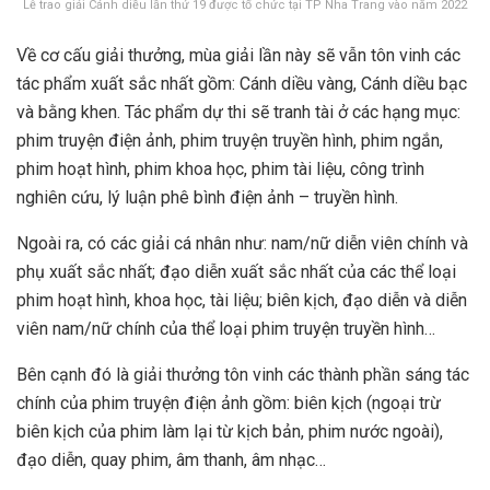
Lễ trao giải Cánh diều lần thứ 19 được tổ chức tại TP Nha Trang vào năm 2022
Về cơ cấu giải thưởng, mùa giải lần này sẽ vẫn tôn vinh các
tác phẩm xuất sắc nhất gồm: Cánh diều vàng, Cánh diều bạc
và bằng khen. Tác phẩm dự thi sẽ tranh tài ở các hạng mục:
phim truyện điện ảnh, phim truyện truyền hình, phim ngắn,
phim hoạt hình, phim khoa học, phim tài liệu, công trình
nghiên cứu, lý luận phê bình điện ảnh – truyền hình.
Ngoài ra, có các giải cá nhân như: nam/nữ diễn viên chính và
phụ xuất sắc nhất; đạo diễn xuất sắc nhất của các thể loại
phim hoạt hình, khoa học, tài liệu; biên kịch, đạo diễn và diễn
viên nam/nữ chính của thể loại phim truyện truyền hình…
Bên cạnh đó là giải thưởng tôn vinh các thành phần sáng tác
chính của phim truyện điện ảnh gồm: biên kịch (ngoại trừ
biên kịch của phim làm lại từ kịch bản, phim nước ngoài),
đạo diễn, quay phim, âm thanh, âm nhạc…