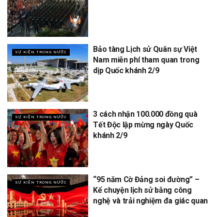
Bảo tàng Lịch sử Quân sự Việt
SỰ KIỆN TRONG NƯỚC
Nam miễn phí tham quan trong
dịp Quốc khánh 2/9
3 cách nhận 100.000 đồng quà
SỰ KIỆN TRONG NƯỚC
Tết Độc lập mừng ngày Quốc
khánh 2/9
“95 năm Cờ Đảng soi đường” –
SỰ KIỆN TRONG NƯỚC
Kể chuyện lịch sử bằng công
nghệ và trải nghiệm đa giác quan