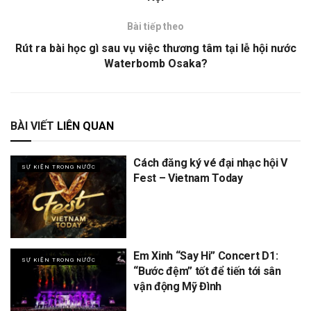
Bài tiếp theo
Rút ra bài học gì sau vụ việc thương tâm tại lễ hội nước
Waterbomb Osaka?
BÀI VIẾT
LIÊN QUAN
Cách đăng ký vé đại nhạc hội V
SỰ KIỆN TRONG NƯỚC
Fest – Vietnam Today
Em Xinh “Say Hi” Concert D1:
SỰ KIỆN TRONG NƯỚC
“Bước đệm” tốt để tiến tới sân
vận động Mỹ Đình