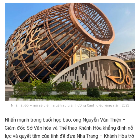
Nhà hát Đó – nơi sẽ diễn ra Lễ trao giải thưởng Cánh diều vàng năm 2023
Nhấn mạnh trong buổi họp báo, ông Nguyễn Văn Thiện –
Giám đốc Sở Văn hóa và Thể thao Khánh Hòa khẳng định nỗ
lực và quyết tâm của tỉnh để đưa Nha Trang – Khánh Hòa trở