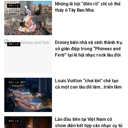
Những lễ hội “điên rồ” chỉ có thể
ĐỘC LẠ
thấy ở Tây Ban Nha
Disney biến nhà vệ sinh thành trụ
ĐỘC LẠ
sở gián điệp trong “Phineas and
Ferb” tại lễ hội nhạc rock lâu đời
Louis Vuitton “chơi lớn” chế tạo
ĐỘC LẠ
cả một con tàu để làm…triển lãm
Lần đầu tiên tại Việt Nam có
ĐỘC LẠ
show diễn kết hợp các nhạc cụ từ