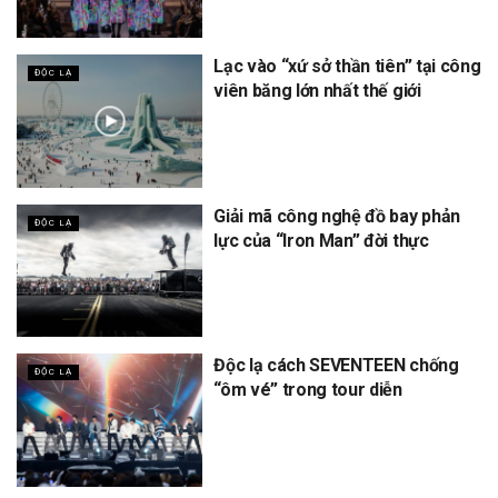
Lạc vào “xứ sở thần tiên” tại công
ĐỘC LẠ
viên băng lớn nhất thế giới
Giải mã công nghệ đồ bay phản
ĐỘC LẠ
lực của “Iron Man” đời thực
Độc lạ cách SEVENTEEN chống
ĐỘC LẠ
“ôm vé” trong tour diễn