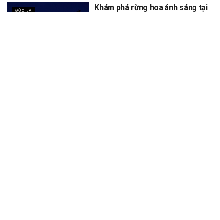
Khám phá rừng hoa ánh sáng tại
ĐỘC LẠ
Đà Lạt đang “gây sốt” cộng đồng
mạng
XEM THÊM
Trang chủ
Sự Kiện
Khám Phá
Người Trong Ngành
Lịch Trình