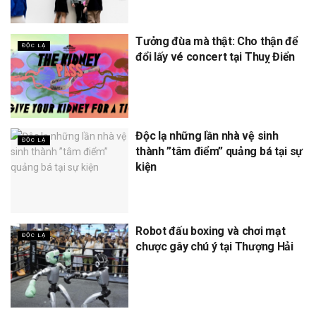
Tưởng đùa mà thật: Cho thận để
ĐỘC LẠ
đổi lấy vé concert tại Thuỵ Điển
Độc lạ những lần nhà vệ sinh
ĐỘC LẠ
thành ”tâm điểm” quảng bá tại sự
kiện
Robot đấu boxing và chơi mạt
ĐỘC LẠ
chược gây chú ý tại Thượng Hải