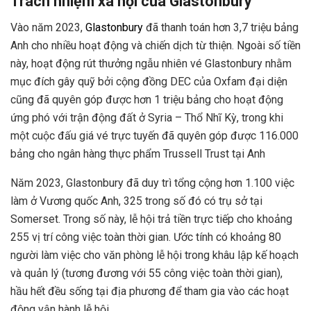
Trách nhiệm xã hội của Glastonbury
Vào năm 2023,
Glastonbury
đã thanh toán hơn 3,7 triệu bảng
Anh cho nhiều hoạt động và chiến dịch từ thiện. Ngoài số tiền
này, hoạt động rút thưởng ngẫu nhiên vé Glastonbury nhằm
mục đích gây quỹ bởi cộng đồng DEC của Oxfam đại diện
cũng đã quyên góp được hơn 1 triệu bảng cho hoạt động
ứng phó với trận động đất ở Syria – Thổ Nhĩ Kỳ, trong khi
một cuộc đấu giá vé trực tuyến đã quyên góp được 116.000
bảng cho ngân hàng thực phẩm Trussell Trust tại Anh
Năm 2023, Glastonbury đã duy trì tổng cộng hơn 1.100 việc
làm ở Vương quốc Anh, 325 trong số đó có trụ sở tại
Somerset. Trong số này, lễ hội trả tiền trực tiếp cho khoảng
255 vị trí công việc toàn thời gian. Ước tính có khoảng 80
người làm việc cho văn phòng lễ hội trong khâu lập kế hoạch
và quản lý (tương đương với 55 công việc toàn thời gian),
hầu hết đều sống tại địa phương để tham gia vào các hoạt
động vận hành lễ hội.