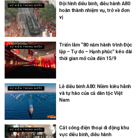
Đội hình diễu binh, diễu hành A80
SỰ KIỆN TRONG NƯỚC
hoàn thành nhiệm vụ, trở về đơn
vị
Triển lãm “80 năm hành trình Độc
SỰ KIỆN TRONG NƯỚC
lập – Tự do – Hạnh phúc” kéo dài
thời gian mở cửa đến 15/9
Lễ diễu binh A80: Niềm kiêu hãnh
SỰ KIỆN TRONG NƯỚC
và tự hào của cả dân tộc Việt
Nam
Cắt sóng điện thoại di động khu
SỰ KIỆN TRONG NƯỚC
vực diễu binh, diễu hành