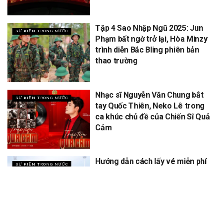
Tập 4 Sao Nhập Ngũ 2025: Jun
SỰ KIỆN TRONG NƯỚC
Phạm bất ngờ trở lại, Hòa Minzy
trình diễn Bắc Bling phiên bản
thao trường
Nhạc sĩ Nguyễn Văn Chung bắt
SỰ KIỆN TRONG NƯỚC
tay Quốc Thiên, Neko Lê trong
ca khúc chủ đề của Chiến Sĩ Quả
Cảm
Hướng dẫn cách lấy vé miễn phí
SỰ KIỆN TRONG NƯỚC
concert Quốc gia ngày 1/9 tại
sân vận động Mỹ Đình