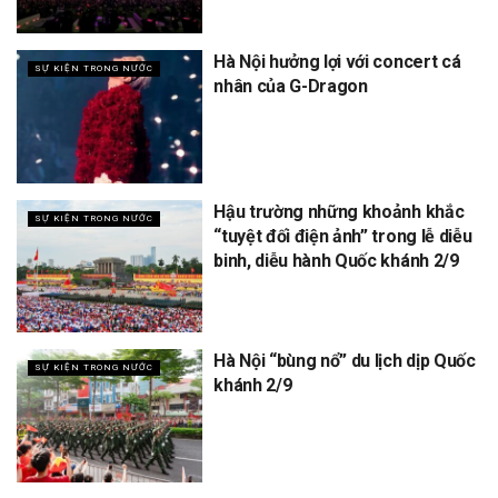
Hà Nội hưởng lợi với concert cá
SỰ KIỆN TRONG NƯỚC
nhân của G-Dragon
Hậu trường những khoảnh khắc
SỰ KIỆN TRONG NƯỚC
“tuyệt đối điện ảnh” trong lễ diễu
binh, diễu hành Quốc khánh 2/9
Hà Nội “bùng nổ” du lịch dịp Quốc
SỰ KIỆN TRONG NƯỚC
khánh 2/9