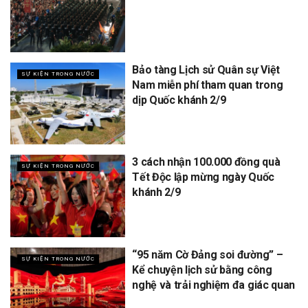
Bảo tàng Lịch sử Quân sự Việt
SỰ KIỆN TRONG NƯỚC
Nam miễn phí tham quan trong
dịp Quốc khánh 2/9
3 cách nhận 100.000 đồng quà
SỰ KIỆN TRONG NƯỚC
Tết Độc lập mừng ngày Quốc
khánh 2/9
“95 năm Cờ Đảng soi đường” –
SỰ KIỆN TRONG NƯỚC
Kể chuyện lịch sử bằng công
nghệ và trải nghiệm đa giác quan