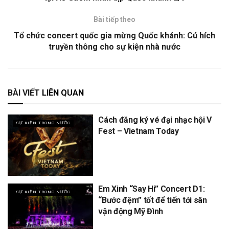
Bài tiếp theo
Tổ chức concert quốc gia mừng Quốc khánh: Cú hích
truyền thông cho sự kiện nhà nước
BÀI VIẾT
LIÊN QUAN
Cách đăng ký vé đại nhạc hội V
SỰ KIỆN TRONG NƯỚC
Fest – Vietnam Today
Em Xinh “Say Hi” Concert D1:
SỰ KIỆN TRONG NƯỚC
“Bước đệm” tốt để tiến tới sân
vận động Mỹ Đình