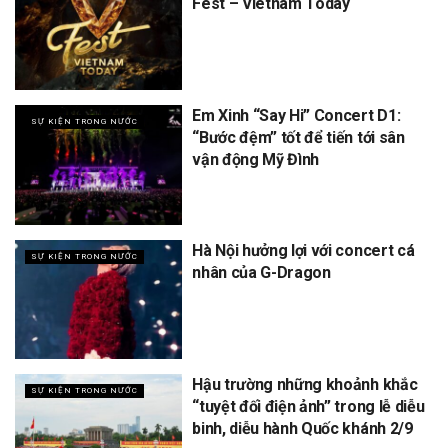
Fest – Vietnam Today
Em Xinh “Say Hi” Concert D1:
SỰ KIỆN TRONG NƯỚC
“Bước đệm” tốt để tiến tới sân
vận động Mỹ Đình
Hà Nội hưởng lợi với concert cá
SỰ KIỆN TRONG NƯỚC
nhân của G-Dragon
Hậu trường những khoảnh khắc
SỰ KIỆN TRONG NƯỚC
“tuyệt đối điện ảnh” trong lễ diễu
binh, diễu hành Quốc khánh 2/9