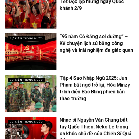
Tết Độc lập mừng ngày Quốc
khánh 2/9
“95 năm Cờ Đảng soi đường” –
SỰ KIỆN TRONG NƯỚC
Kể chuyện lịch sử bằng công
nghệ và trải nghiệm đa giác quan
Tập 4 Sao Nhập Ngũ 2025: Jun
SỰ KIỆN TRONG NƯỚC
Phạm bất ngờ trở lại, Hòa Minzy
trình diễn Bắc Bling phiên bản
thao trường
Nhạc sĩ Nguyễn Văn Chung bắt
SỰ KIỆN TRONG NƯỚC
tay Quốc Thiên, Neko Lê trong
ca khúc chủ đề của Chiến Sĩ Quả