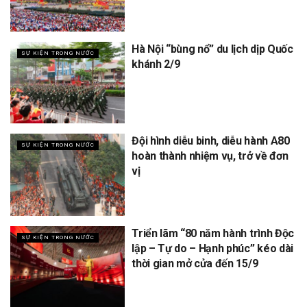
Hà Nội “bùng nổ” du lịch dịp Quốc
SỰ KIỆN TRONG NƯỚC
khánh 2/9
Đội hình diễu binh, diễu hành A80
SỰ KIỆN TRONG NƯỚC
hoàn thành nhiệm vụ, trở về đơn
vị
Triển lãm “80 năm hành trình Độc
SỰ KIỆN TRONG NƯỚC
lập – Tự do – Hạnh phúc” kéo dài
thời gian mở cửa đến 15/9