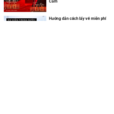
Cảm
Hướng dẫn cách lấy vé miễn phí
SỰ KIỆN TRONG NƯỚC
concert Quốc gia ngày 1/9 tại
sân vận động Mỹ Đình
XEM THÊM
Trang chủ
Sự Kiện
Khám Phá
Người Trong Ngành
Lịch Trình