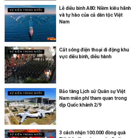
Lễ diễu binh A80: Niềm kiêu hãnh
SỰ KIỆN TRONG NƯỚC
và tự hào của cả dân tộc Việt
Nam
Cắt sóng điện thoại di động khu
SỰ KIỆN TRONG NƯỚC
vực diễu binh, diễu hành
Bảo tàng Lịch sử Quân sự Việt
SỰ KIỆN TRONG NƯỚC
Nam miễn phí tham quan trong
dịp Quốc khánh 2/9
3 cách nhận 100.000 đồng quà
SỰ KIỆN TRONG NƯỚC