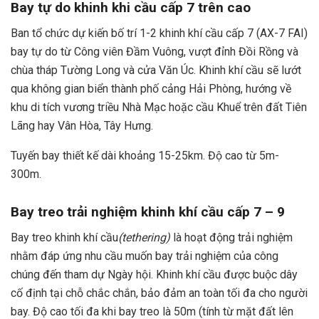
Bay tự do khinh khi cầu cấp 7 trên cao
Ban tổ chức dự kiến bố trí 1-2 khinh khí cầu cấp 7 (AX-7 FAI)
bay tự do từ Công viên Đầm Vuông, vượt đỉnh Đồi Rồng và
chùa tháp Tường Long và cửa Văn Úc. Khinh khí cầu sẽ lướt
qua không gian biển thành phố cảng Hải Phòng, hướng về
khu di tích vương triều Nhà Mạc hoặc cầu Khuể trên đất Tiên
Lãng hay Vân Hòa, Tây Hưng.
Tuyến bay thiết kế dài khoảng 15-25km. Độ cao từ 5m-
300m.
Bay treo trải nghiệm khinh khí cầu cấp 7 – 9
Bay treo khinh khí cầu
(
t
ethering)
là hoạt động trải nghiệm
nhằm đáp ứng nhu cầu muốn bay trải nghiệm của công
chúng đến tham dự Ngày hội. Khinh khí cầu được buộc dây
cố định tại chỗ chắc chắn, bảo đảm an toàn tối đa cho người
bay. Độ cao tối đa khi bay treo là 50m (tính từ mặt đất lên