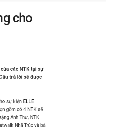
ng cho
 của các NTK tại sự
âu trả lời sẽ được
cho sự kiện
ELLE
chọn gồm có 4 NTK sẽ
Đặng Anh Thư, NTK
atwalk Nhã Trúc và bà