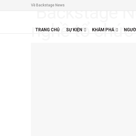
Về Backstage News
TRANG CHỦ
SỰ KIỆN
KHÁM PHÁ
NGƯỜ