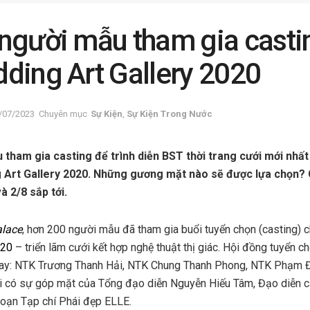
người mẫu tham gia casti
ding Art Gallery 2020
/07/2023
Chuyên mục
Sự Kiện
,
Sự Kiện Trong Nước
tham gia casting để trình diễn BST thời trang cưới mới nhất
 Art Gallery 2020. Những gương mặt nào sẽ được lựa chọn? C
và 2/8 sắp tới.
alace
, hơn 200 người mẫu đã tham gia buổi tuyển chọn (casting) 
020
– triển lãm cưới kết hợp nghệ thuật thị giác. Hội đồng tuyển 
nay: NTK Trương Thanh Hải, NTK Chung Thanh Phong, NTK Phạm 
i có sự góp mặt của Tổng đạo diễn Nguyễn Hiếu Tâm, Đạo diễn c
soạn Tạp chí Phái đẹp ELLE.