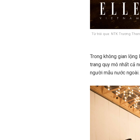
Từ trái qua: NTK Trương Tha
Trong không gian lộng 
trang quy mô nhất cả n
người mẫu nước ngoài.