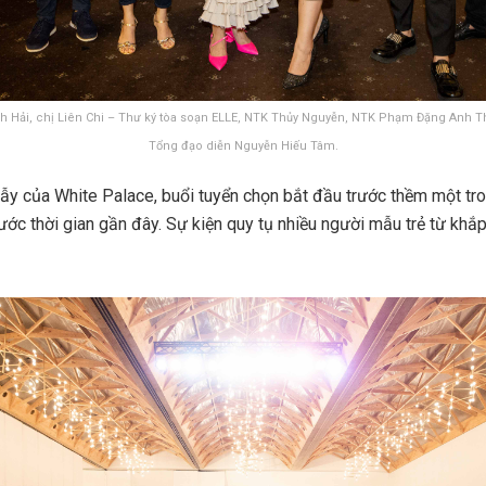
nh Hải, chị Liên Chi – Thư ký tòa soạn ELLE, NTK Thủy Nguyễn, NTK Phạm Đặng Anh
Tổng đạo diễn Nguyễn Hiếu Tâm.
lẫy của White Palace, buổi tuyển chọn bắt đầu trước thềm một tr
ước thời gian gần đây. Sự kiện quy tụ nhiều người mẫu trẻ từ khắp