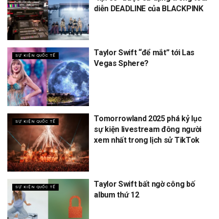
diễn DEADLINE của BLACKPINK
Taylor Swift “để mắt” tới Las
SỰ KIỆN QUỐC TẾ
Vegas Sphere?
Tomorrowland 2025 phá kỷ lục
SỰ KIỆN QUỐC TẾ
sự kiện livestream đông người
xem nhất trong lịch sử TikTok
Taylor Swift bất ngờ công bố
SỰ KIỆN QUỐC TẾ
album thứ 12