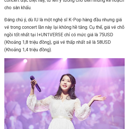
concert đặc biệt này, từ lên ý tưởng cho đến những kế hoạch
cho sân khấu.
Đáng chú ý, dù IU là một nghệ sĩ K-Pop hàng đầu nhưng giá
vé trong concert lần này lại không hề tăng. Cụ thể, giá vé chỗ
ngồi tốt nhất tại I+UN1VER5E chỉ có mức giá là 75USD
(Khoảng 1,8 triệu đồng), giá vé thấp nhất sẽ là 58USD
(Khoảng 1,4 triệu đồng).