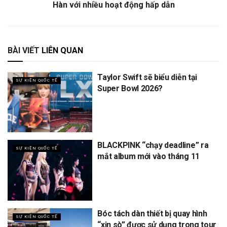
Hàn với nhiều hoạt động hấp dẫn
BÀI VIẾT
LIÊN QUAN
Taylor Swift sẽ biểu diễn tại
SỰ KIỆN QUỐC TẾ
Super Bowl 2026?
BLACKPINK “chạy deadline” ra
SỰ KIỆN QUỐC TẾ
mắt album mới vào tháng 11
Bóc tách dàn thiết bị quay hình
SỰ KIỆN QUỐC TẾ
“xịn sò” được sử dụng trong tour