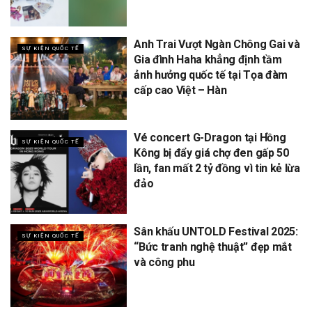
Anh Trai Vượt Ngàn Chông Gai và
SỰ KIỆN QUỐC TẾ
Gia đình Haha khẳng định tầm
ảnh hưởng quốc tế tại Tọa đàm
cấp cao Việt – Hàn
Vé concert G-Dragon tại Hồng
SỰ KIỆN QUỐC TẾ
Kông bị đẩy giá chợ đen gấp 50
lần, fan mất 2 tỷ đồng vì tin kẻ lừa
đảo
Sân khấu UNTOLD Festival 2025:
SỰ KIỆN QUỐC TẾ
“Bức tranh nghệ thuật” đẹp mắt
và công phu