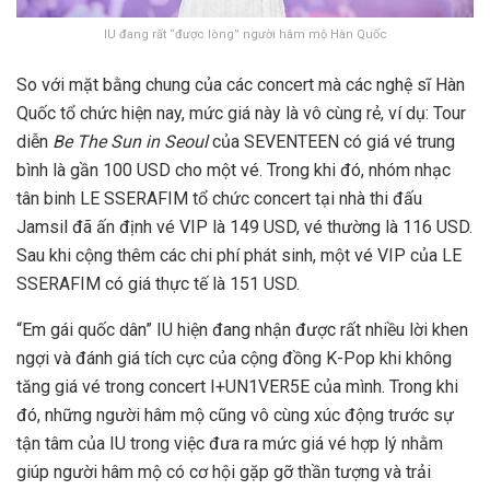
IU đang rất “được lòng” người hâm mộ Hàn Quốc
So với mặt bằng chung của các concert mà các nghệ sĩ Hàn
Quốc tổ chức hiện nay, mức giá này là vô cùng rẻ, ví dụ: Tour
diễn
Be The Sun in Seoul
của SEVENTEEN có giá vé trung
bình là gần 100 USD cho một vé. Trong khi đó, nhóm nhạc
tân binh LE SSERAFIM tổ chức concert tại nhà thi đấu
Jamsil đã ấn định vé VIP là 149 USD, vé thường là 116 USD.
Sau khi cộng thêm các chi phí phát sinh, một vé VIP của LE
SSERAFIM có giá thực tế là 151 USD.
“Em gái quốc dân” IU hiện đang nhận được rất nhiều lời khen
ngợi và đánh giá tích cực của cộng đồng K-Pop khi không
tăng giá vé trong concert I+UN1VER5E của mình. Trong khi
đó, những người hâm mộ cũng vô cùng xúc động trước sự
tận tâm của IU trong việc đưa ra mức giá vé hợp lý nhằm
giúp người hâm mộ có cơ hội gặp gỡ thần tượng và trải