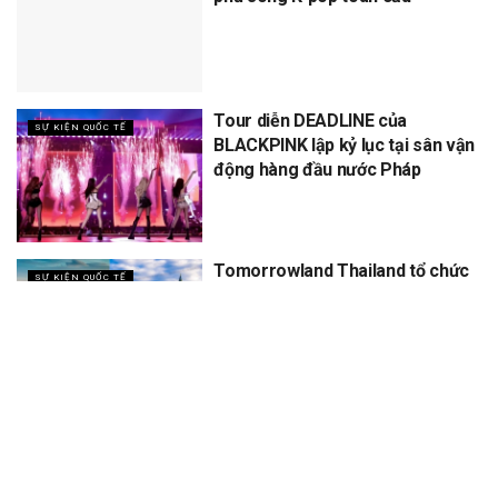
Tour diễn DEADLINE của
SỰ KIỆN QUỐC TẾ
BLACKPINK lập kỷ lục tại sân vận
động hàng đầu nước Pháp
Tomorrowland Thailand tổ chức
SỰ KIỆN QUỐC TẾ
5 năm, dự kiến thu về 12 tỷ
XEM THÊM