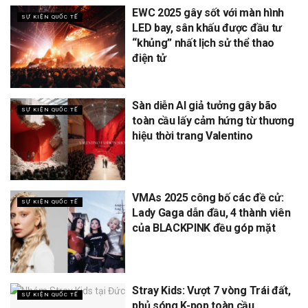
EWC 2025 gây sốt với màn hình
SỰ KIỆN QUỐC TẾ
LED bay, sân khấu được đầu tư
“khủng” nhất lịch sử thể thao
điện tử
Sàn diễn AI giả tưởng gây bão
SỰ KIỆN QUỐC TẾ
toàn cầu lấy cảm hứng từ thương
hiệu thời trang Valentino
VMAs 2025 công bố các đề cử:
SỰ KIỆN QUỐC TẾ
Lady Gaga dẫn đầu, 4 thành viên
của BLACKPINK đều góp mặt
Stray Kids: Vượt 7 vòng Trái đất,
SỰ KIỆN QUỐC TẾ
phủ sóng K-pop toàn cầu