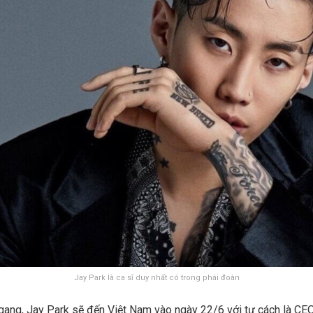
Jay Park là ca sĩ duy nhất có trong phái đoàn
gang, Jay Park sẽ đến Việt Nam vào ngày 22/6 với tư cách là CE