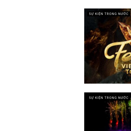
SỰ KIỆN TRONG NƯỚC
SỰ KIỆN TRONG NƯỚC