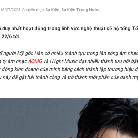
16/07/2023
Chuyên mục
Sự Kiện
,
Sự Kiện Trong Nước
ĩ duy nhất hoạt động trong lĩnh vực nghệ thuật sẽ hộ tống 
22/6 tới.
sĩ người Mỹ gốc Hàn có nhiều thành tựu trong làn sóng âm nh
g ty âm nhạc
AOMG
và H1ghr Music đạt nhiều thành tựu nổi bậ
 động kinh doanh của mình bằng cách thành lập thương hiệu đ
 này đã gặt hái thành công và trở thành một phần của danh m