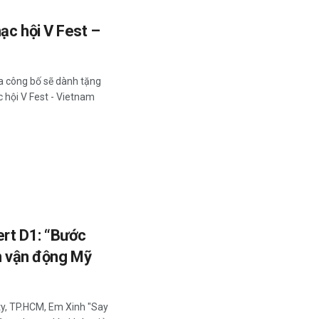
ạc hội V Fest –
a công bố sẽ dành tặng
 hội V Fest - Vietnam
ert D1: “Bước
ân vận động Mỹ
ity, TP.HCM, Em Xinh "Say