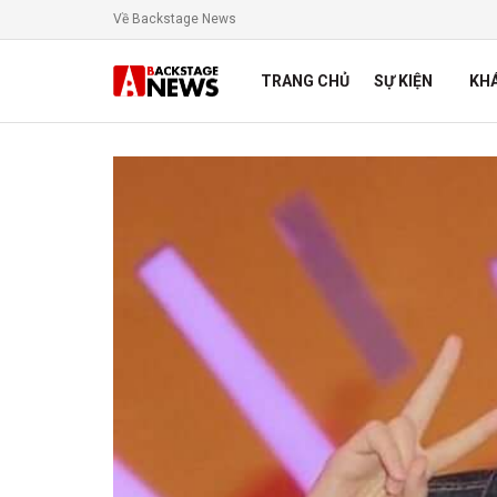
Về Backstage News
TRANG CHỦ
SỰ KIỆN
KH