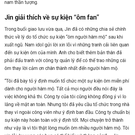
nam thần tượng.
Jin giải thích về sự kiện “ôm fan”
Trong buổi giao lưu vừa qua, Jin đã có những chia sẻ chính
thức về lý do tổ chức sự kiện “ôm người hâm mộ” sau khi
xuất ngũ. Nam idol gửi lời xin lỗi vì những tranh cãi liên quan
đến sự kiện ôm của mình. Anh cho biết thêm bản thân đã
phải đấu tranh với công ty quản lý để có thể trao những cái
ôm thay lời cảm ơn chân thành nhất đến người hâm mộ.
“Tôi đã bày tỏ ý định muốn tổ chức một sự kiện ôm miễn phí
dành cho người hâm mộ. Tất cả mọi người đều nói đây là
việc không khả thi. Công ty của tôi cũng không đồng ý vì lo
lắng về mặt an toàn. Nhưng tôi đã yêu cầu tổ chức trong nhà
thay vì ngoài công viên như ý định ban đầu. Công ty chuẩn bị
sự kiện này hoàn toàn với ý định tốt. Mọi chuyện trở thành
như vậy là vì tôi thật lòng muốn ôm nhiều người hâm mộ. Tôi