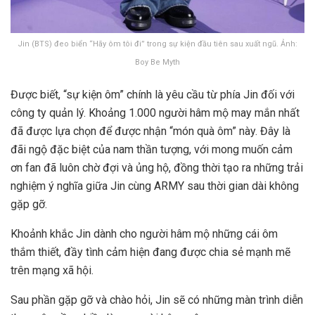
Jin (BTS) đeo biển “Hãy ôm tôi đi” trong sự kiện đầu tiên sau xuất ngũ. Ảnh:
Boy Be Myth
Được biết, “sự kiện ôm” chính là yêu cầu từ phía Jin đối với
công ty quản lý. Khoảng 1.000 người hâm mộ may mắn nhất
đã được lựa chọn để được nhận “món quà ôm” này. Đây là
đãi ngộ đặc biệt của nam thần tượng, với mong muốn cảm
ơn fan đã luôn chờ đợi và ủng hộ, đồng thời tạo ra những trải
nghiệm ý nghĩa giữa Jin cùng ARMY sau thời gian dài không
gặp gỡ.
Khoảnh khắc Jin dành cho người hâm mộ những cái ôm
thắm thiết, đầy tình cảm hiện đang được chia sẻ mạnh mẽ
trên mạng xã hội.
Sau phần gặp gỡ và chào hỏi, Jin sẽ có những màn trình diễn