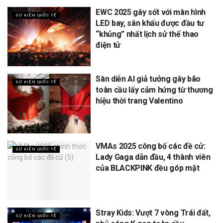
EWC 2025 gây sốt với màn hình
SỰ KIỆN QUỐC TẾ
LED bay, sân khấu được đầu tư
“khủng” nhất lịch sử thể thao
điện tử
Sàn diễn AI giả tưởng gây bão
SỰ KIỆN QUỐC TẾ
toàn cầu lấy cảm hứng từ thương
hiệu thời trang Valentino
VMAs 2025 công bố các đề cử:
SỰ KIỆN QUỐC TẾ
Lady Gaga dẫn đầu, 4 thành viên
của BLACKPINK đều góp mặt
Stray Kids: Vượt 7 vòng Trái đất,
SỰ KIỆN QUỐC TẾ