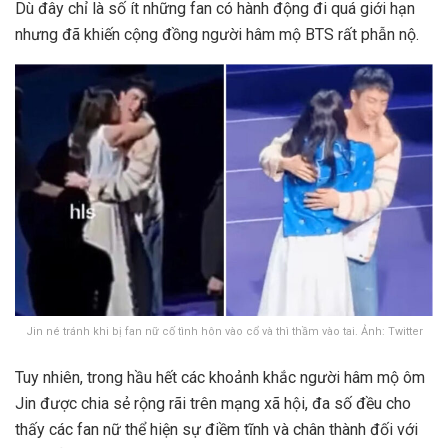
Dù đây chỉ là số ít những fan có hành động đi quá giới hạn
nhưng đã khiến cộng đồng người hâm mộ BTS rất phẫn nộ.
Jin né tránh khi bị fan nữ cố tình hôn vào cổ và thì thầm vào tai. Ảnh: Twitter
Tuy nhiên, trong hầu hết các khoảnh khắc người hâm mộ ôm
Jin được chia sẻ rộng rãi trên mạng xã hội, đa số đều cho
thấy các fan nữ thể hiện sự điềm tĩnh và chân thành đối với