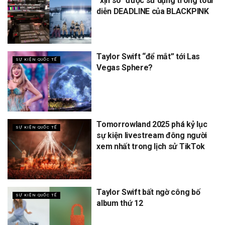
“xịn sò” được sử dụng trong tour
diễn DEADLINE của BLACKPINK
Taylor Swift “để mắt” tới Las
SỰ KIỆN QUỐC TẾ
Vegas Sphere?
Tomorrowland 2025 phá kỷ lục
SỰ KIỆN QUỐC TẾ
sự kiện livestream đông người
xem nhất trong lịch sử TikTok
Taylor Swift bất ngờ công bố
SỰ KIỆN QUỐC TẾ
album thứ 12