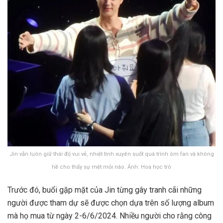
Jin vẫn luôn giữ thái độ vui vẻ, nhiệt tình xuyên suốt quá trình ôm fan và không
hề cho thấy sự mệt mỏi nào. Ảnh: Hoa học trò
Trước đó, buổi gặp mặt của Jin từng gây tranh cãi những
người được tham dự sẽ được chọn dựa trên số lượng album
mà họ mua từ ngày 2-6/6/2024. Nhiều người cho rằng công