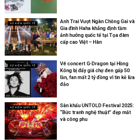
Anh Trai Vượt Ngàn Chông Gai và
SỰ KIỆN QUỐC TẾ
Gia đình Haha khẳng định tầm
ảnh hưởng quốc tế tại Tọa đàm
cấp cao Việt – Hàn
Vé concert G-Dragon tại Hồng
SỰ KIỆN QUỐC TẾ
Kông bị đẩy giá chợ đen gấp 50
lần, fan mất 2 tỷ đồng vì tin kẻ lừa
đảo
Sân khấu UNTOLD Festival 2025:
SỰ KIỆN QUỐC TẾ
“Bức tranh nghệ thuật” đẹp mắt
và công phu