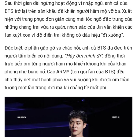
Sau thời gian dài ngừng hoạt động vì nhập ngũ, anh cả của
BTS trở lại trên sân khấu đã khiến người hâm mộ vỡ òa. Xuất
hiện với trang phục đơn giản cùng mái tóc ngố đặc trưng của
những chàng trai vừa ra quân, nhan sắc của Jin vẫn khiến các
fan xuýt xoa vì độ điển trai không có dấu hiệu “đi xuống”.
Đặc biệt, ở phần gặp gỡ và chào hỏi, anh cả BTS đã đeo trên
người tấm biển có nội dung:
“Hãy ôm mình đi”
, đồng thời
trực tiếp ôm từng người hâm mộ khiến không khí của khán
phòng như bùng nổ. Các ARMY (tên gọi fan của BTS) đều
cho thấy nét mặt hạnh phúc và vui sướng khi được ôm thần
tượng một lần trong đời mà lại chẳng hề mất phí.