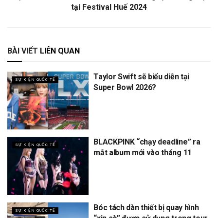
tại Festival Huế 2024
BÀI VIẾT
LIÊN QUAN
Taylor Swift sẽ biểu diễn tại
SỰ KIỆN QUỐC TẾ
Super Bowl 2026?
BLACKPINK “chạy deadline” ra
SỰ KIỆN QUỐC TẾ
mắt album mới vào tháng 11
Bóc tách dàn thiết bị quay hình
SỰ KIỆN QUỐC TẾ