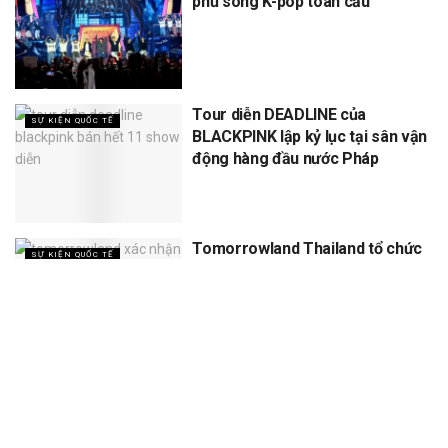
phủ sóng K-pop toàn cầu
Tour diễn DEADLINE của
SỰ KIỆN QUỐC TẾ
BLACKPINK lập kỷ lục tại sân vận
động hàng đầu nước Pháp
Tomorrowland Thailand tổ chức
SỰ KIỆN QUỐC TẾ
5 năm, dự kiến thu về 12 tỷ
XEM THÊM