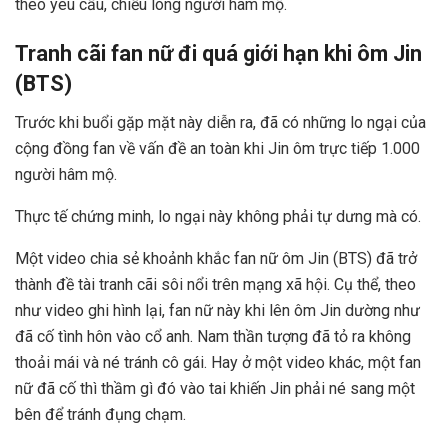
theo yêu cầu, chiều lòng người hâm mộ.
Tranh cãi fan nữ đi quá giới hạn khi ôm Jin
(BTS)
Trước khi buổi gặp mặt này diễn ra, đã có những lo ngại của
cộng đồng fan về vấn đề an toàn khi Jin ôm trực tiếp 1.000
người hâm mộ.
Thực tế chứng minh, lo ngại này không phải tự dưng mà có.
Một video chia sẻ khoảnh khắc fan nữ ôm Jin (BTS) đã trở
thành đề tài tranh cãi sôi nổi trên mạng xã hội. Cụ thể, theo
như video ghi hình lại, fan nữ này khi lên ôm Jin dường như
đã cố tình hôn vào cổ anh. Nam thần tượng đã tỏ ra không
thoải mái và né tránh cô gái. Hay ở một video khác, một fan
nữ đã cố thì thầm gì đó vào tai khiến Jin phải né sang một
bên để tránh đụng chạm.