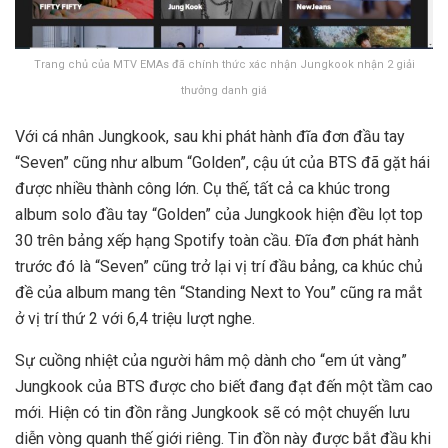
Trang chủ của MTV EMAs đã chính thức xác nhận Jungkook nhận 2 giải
thưởng danh giá
Với cá nhân Jungkook, sau khi phát hành đĩa đơn đầu tay
“Seven” cũng như album “Golden”, cậu út của BTS đã gặt hái
được nhiều thành công lớn. Cụ thế, tất cả ca khúc trong
album solo đầu tay “Golden” của Jungkook hiện đều lọt top
30 trên bảng xếp hạng Spotify toàn cầu. Đĩa đơn phát hành
trước đó là “Seven” cũng trở lại vị trí đầu bảng, ca khúc chủ
đề của album mang tên “Standing Next to You” cũng ra mắt
ở vị trí thứ 2 với 6,4 triệu lượt nghe.
Sự cuồng nhiệt của người hâm mộ dành cho “em út vàng”
Jungkook của BTS được cho biết đang đạt đến một tầm cao
mới. Hiện có tin đồn rằng Jungkook sẽ có một chuyến lưu
diễn vòng quanh thế giới riêng. Tin đồn này được bắt đầu khi