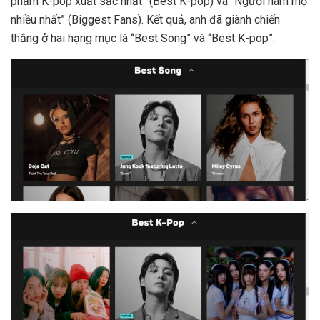
phẩm K-pop xuất sắc nhất” (Best K-pop) và “Người hâm mộ
nhiều nhất” (Biggest Fans). Kết quả, anh đã giành chiến
thắng ở hai hạng mục là “Best Song” và “Best K-pop”.