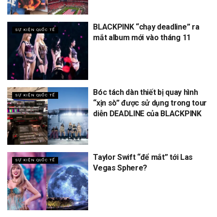
BLACKPINK “chạy deadline” ra
SỰ KIỆN QUỐC TẾ
mắt album mới vào tháng 11
Bóc tách dàn thiết bị quay hình
SỰ KIỆN QUỐC TẾ
“xịn sò” được sử dụng trong tour
diễn DEADLINE của BLACKPINK
Taylor Swift “để mắt” tới Las
SỰ KIỆN QUỐC TẾ
Vegas Sphere?