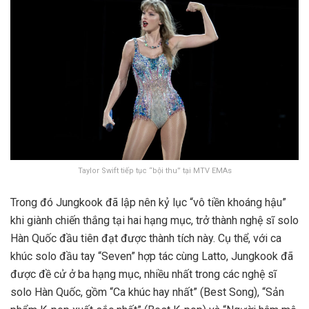
Taylor Swift tiếp tục “bội thu” tại MTV EMAs
Trong đó Jungkook đã lập nên kỷ lục “vô tiền khoáng hậu”
khi giành chiến thắng tại hai hạng mục, trở thành nghệ sĩ solo
Hàn Quốc đầu tiên đạt được thành tích này.
Cụ thể, với ca
khúc solo đầu tay “Seven” hợp tác cùng Latto, Jungkook đã
được đề cử ở ba hạng mục, nhiều nhất trong các nghệ sĩ
solo Hàn Quốc, gồm “Ca khúc hay nhất” (Best Song), “Sản