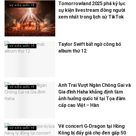
Tomorrowland 2025 phá kỷ lục
SỰ KIỆN QUỐC TẾ
sự kiện livestream đông người
xem nhất trong lịch sử TikTok
Taylor Swift bất ngờ công bố
SỰ KIỆN QUỐC TẾ
album thứ 12
Anh Trai Vượt Ngàn Chông Gai và
SỰ KIỆN QUỐC TẾ
Gia đình Haha khẳng định tầm
ảnh hưởng quốc tế tại Tọa đàm
cấp cao Việt – Hàn
Vé concert G-Dragon tại Hồng
SỰ KIỆN QUỐC TẾ
Kông bị đẩy giá chợ đen gấp 50