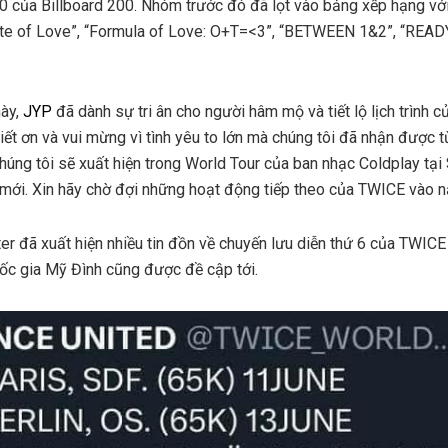
10 của Billboard 200. Nhóm trước đó đã lọt vào bảng xếp hạng 
ste of Love”, “Formula of Love: O+T=<3”, “BETWEEN 1&2”, “READ
này,
JYP
đã dành sự tri ân cho người hâm mộ và tiết lộ lịch trình
iết ơn và vui mừng vì tình yêu to lớn mà chúng tôi đã nhận được t
 chúng tôi sẽ xuất hiện trong World Tour của ban nhạc Coldplay tại
n mới. Xin hãy chờ đợi những hoạt động tiếp theo của TWICE vào 
er đã xuất hiện nhiều tin đồn về chuyến lưu diễn thứ 6 của TWICE
ốc gia Mỹ Đình cũng được đề cập tới.