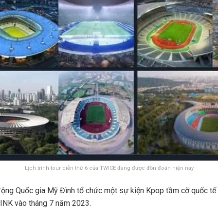
Lịch trình tour diễn thứ 6 của TWICE đang được đồn đoán hiện nay
ộng Quốc gia Mỹ Đình tổ chức một sự kiện Kpop tầm cỡ quốc tế 
INK vào tháng 7 năm 2023.