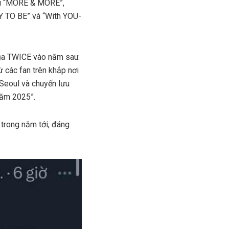
với “MORE & MORE”,
Y TO BE” và “With YOU-
 của TWICE vào năm sau:
ừ các fan trên khắp nơi
 Seoul và chuyến lưu
năm 2025”.
 trong năm tới, đáng