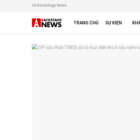
Về Backstage News
TRANG CHỦ
SỰ KIỆN
KH