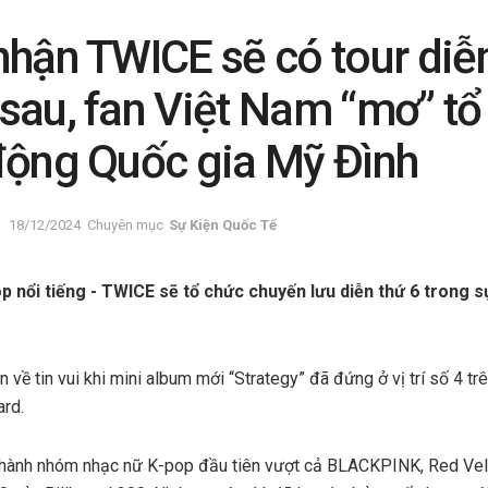
nhận TWICE sẽ có tour diễn
sau, fan Việt Nam “mơ” tổ 
động Quốc gia Mỹ Đình
18/12/2024
Chuyên mục
Sự Kiện Quốc Tế
 nổi tiếng - TWICE sẽ tổ chức chuyến lưu diễn thứ 6 trong 
về tin vui khi mini album mới “Strategy” đã đứng ở vị trí số 4 t
ard.
thành nhóm nhạc nữ K-pop đầu tiên vượt cả BLACKPINK, Red Velv