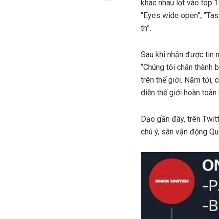
khác nhau lọt vào top 
“Eyes wide open”, “Ta
th”.
Sau khi nhận được tin 
“Chúng tôi chân thành b
trên thế giới. Năm tới,
diễn thế giới hoàn toà
Dạo gần đây, trên Twitt
chú ý, sân vận động Qu