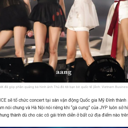
K đã góp phần quảng bá hình ảnh Thủ đô tới bạn bè quốc tế (Ảnh: Vietnam Business
CE sẽ tổ chức concert tại sân vận động Quốc gia Mỹ Đình thành sự
 nói chung và Hà Nội nói riêng khi “gà cưng” của JYP luôn sở h
hung thành dù cho các cô gái trình diễn ở bất cứ địa điểm nào trên