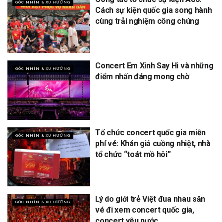
GÓC NHÌN & XU HƯỚNG
Cách sự kiện quốc gia song hành
cùng trải nghiệm công chúng
Concert Em Xinh Say Hi và những
GÓC NHÌN & XU HƯỚNG
điểm nhấn đáng mong chờ
Tổ chức concert quốc gia miễn
GÓC NHÌN & XU HƯỚNG
phí vé: Khán giả cuồng nhiệt, nhà
tổ chức “toát mồ hôi”
Lý do giới trẻ Việt đua nhau săn
GÓC NHÌN & XU HƯỚNG
vé đi xem concert quốc gia,
concert yêu nước