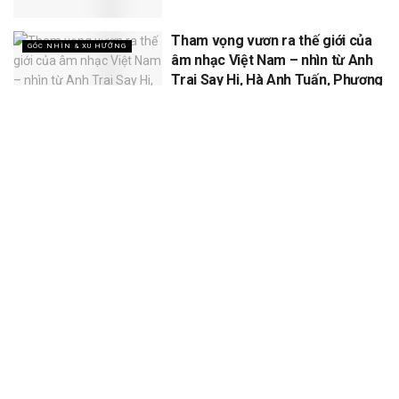
Tham vọng vươn ra thế giới của
GÓC NHÌN & XU HƯỚNG
âm nhạc Việt Nam – nhìn từ Anh
Trai Say Hi, Hà Anh Tuấn, Phương
Mỹ Chi
XEM THÊM
Để lại một bình luận
Email của bạn sẽ không được hiển thị công khai.
Các trường bắt
*
buộc được đánh dấu
*
Bình luận