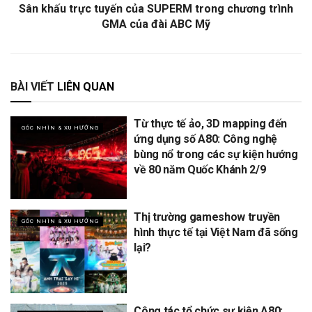
Sân khấu trực tuyến của SUPERM trong chương trình
GMA của đài ABC Mỹ
BÀI VIẾT
LIÊN QUAN
Từ thực tế ảo, 3D mapping đến
GÓC NHÌN & XU HƯỚNG
ứng dụng số A80: Công nghệ
bùng nổ trong các sự kiện hướng
về 80 năm Quốc Khánh 2/9
Thị trường gameshow truyền
GÓC NHÌN & XU HƯỚNG
hình thực tế tại Việt Nam đã sống
lại?
Công tác tổ chức sự kiện A80: