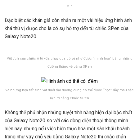
Min
Đặc biệt các khán giả còn nhận ra một vài hiệu ứng hình ảnh
khá thú vị được cho là có sự hỗ trợ đến từ chiếc SPen của
Galaxy Note20.
Vết tích của chiếc ô tô vừa chạy qua có vẻ như được “minh họa” bằng những
đường thẳng vẽ bằng SPen
Và những họa tiết sinh vật dưới đại dương cũng có thể được “họa” đầy màu sắc
rực rỡ bằng chiếc SPen
Không thể phủ nhận những tuyệt tính năng hiện đại bậc nhất
của Galaxy Note20 so với các dòng điện thoại thông minh
hiện nay, nhưng nếu
việc hiện thực hóa một sân khấu hoành
tráng như vậy chủ yếu bằng Galaxy Note20 thì chắc chắn