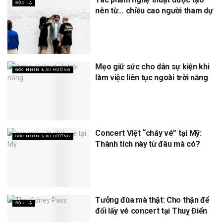
ĐỘC LẠ
nên từ… chiều cao người tham dự
Mẹo giữ sức cho dân sự kiện khi
GÓC NHÌN & XU HƯỚNG
làm việc liên tục ngoài trời nắng
Concert Việt “cháy vé” tại Mỹ:
GÓC NHÌN & XU HƯỚNG
Thành tích này từ đâu mà có?
Tưởng đùa mà thật: Cho thận để
ĐỘC LẠ
đổi lấy vé concert tại Thuỵ Điển