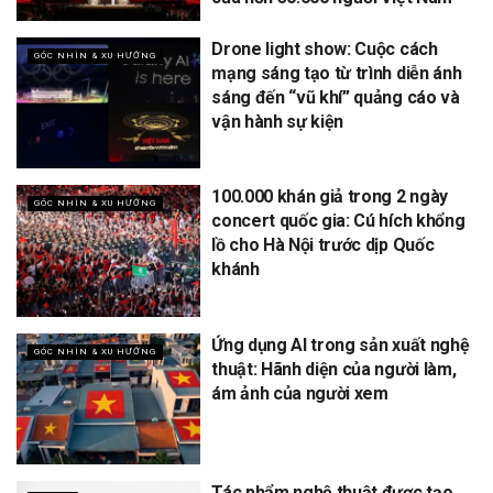
Drone light show: Cuộc cách
GÓC NHÌN & XU HƯỚNG
mạng sáng tạo từ trình diễn ánh
sáng đến “vũ khí” quảng cáo và
vận hành sự kiện
100.000 khán giả trong 2 ngày
GÓC NHÌN & XU HƯỚNG
concert quốc gia: Cú hích khổng
lồ cho Hà Nội trước dịp Quốc
khánh
Ứng dụng AI trong sản xuất nghệ
GÓC NHÌN & XU HƯỚNG
thuật: Hãnh diện của người làm,
ám ảnh của người xem
Tác phẩm nghệ thuật được tạo