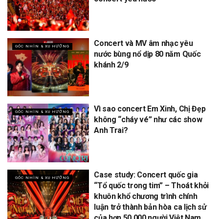
Concert và MV âm nhạc yêu
GÓC NHÌN & XU HƯỚNG
nước bùng nổ dịp 80 năm Quốc
khánh 2/9
Vì sao concert Em Xinh, Chị Đẹp
GÓC NHÌN & XU HƯỚNG
không “cháy vé” như các show
Anh Trai?
Case study: Concert quốc gia
GÓC NHÌN & XU HƯỚNG
“Tổ quốc trong tim” – Thoát khỏi
khuôn khổ chương trình chính
luận trở thành bản hòa ca lịch sử
của hơn 50.000 người Việt Nam