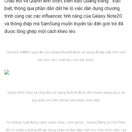
Châu Bùi và Quỳnh Anh Shyn, biên đạo Quang Đăng… Đặc
biệt, thông qua phần dẫn dắt hé lộ việc dàn dựng chương
trình cùng các
các influencer, tính năng của Galaxy Note20
và thông điệp mà SamSung muốn truyền tải đến giới trẻ đã
được lồng ghép một cách khéo léo
.
Camera 108MP, quay 8K của Galaxy Note20 được sử dụng để tập hợp hình ảnh
Sài Gòn, làm chất liệu cho sân khấu.
Quỳnh Anh Shyn và Châu Bùi sử dụng Note20 để tư vấn nhanh trang phục và
phụ kiện cho Min để lên sân khấu trình diễn
Từ những hoạt động nghe nghe nhạc, chơi game,…Quang Đăng và Cris Phan
đã có nhiều ý tưởng để xây dựng phần vũ đạo đẹp mắt cho màn trình diễn của