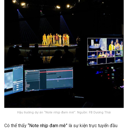
Hậu trường dự án “Note nhịp đam mê”. Nguồn: FB Dương Thái
Có thể thấy
“Note nhịp đam mê”
là sự kiện trực tuyến đầu