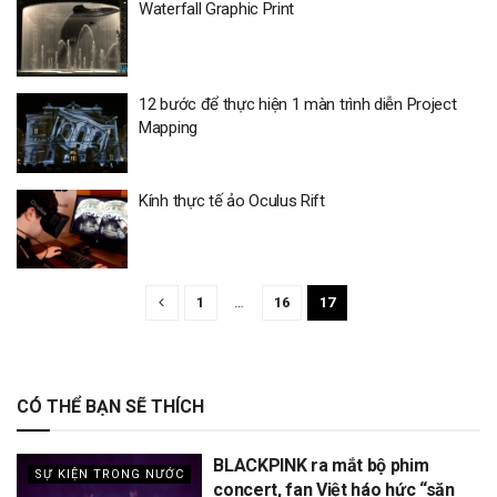
Waterfall Graphic Print
12 bước để thực hiện 1 màn trình diễn Project
Mapping
Kính thực tế ảo Oculus Rift
1
…
16
17
CÓ THỂ BẠN SẼ THÍCH
BLACKPINK ra mắt bộ phim
SỰ KIỆN TRONG NƯỚC
concert, fan Việt háo hức “săn