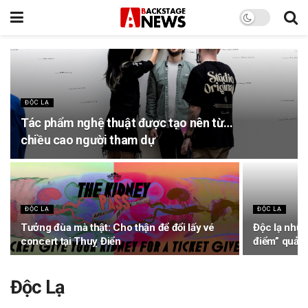
ĐỘC LẠ
Tác phẩm nghệ thuật được tạo nên từ…
chiều cao người tham dự
ĐỘC LẠ
ĐỘC LẠ
Tưởng đùa mà thật: Cho thận để đổi lấy vé
Độc lạ nhữn
concert tại Thuỵ Điển
điểm” quảng
Độc Lạ