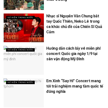
Nhạc sĩ Nguyễn Văn Chung bắt
SỰ KIỆN TRONG NƯỚC
tay Quốc Thiên, Neko Lê trong
ca khúc chủ đề của Chiến Sĩ Quả
Cảm
Hướng dẫn cách lấy vé miễn phí
SỰ KIỆN TRONG NƯỚC
concert Quốc gia ngày 1/9 tại
sân vận động Mỹ Đình
Em Xinh “Say Hi” Concert mang
SỰ KIỆN TRONG NƯỚC
tới trải nghiệm mang tầm quốc tế
đúng nghĩa