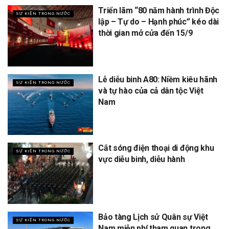
Triển lãm “80 năm hành trình Độc
SỰ KIỆN TRONG NƯỚC
lập – Tự do – Hạnh phúc” kéo dài
thời gian mở cửa đến 15/9
Lễ diễu binh A80: Niềm kiêu hãnh
SỰ KIỆN TRONG NƯỚC
và tự hào của cả dân tộc Việt
Nam
Cắt sóng điện thoại di động khu
SỰ KIỆN TRONG NƯỚC
vực diễu binh, diễu hành
Bảo tàng Lịch sử Quân sự Việt
SỰ KIỆN TRONG NƯỚC
Nam miễn phí tham quan trong