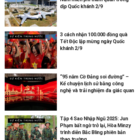
dịp Quốc khánh 2/9
3 cách nhận 100.000 đồng quà
SỰ KIỆN TRONG NƯỚC
Tết Độc lập mừng ngày Quốc
khánh 2/9
“95 năm Cờ Đảng soi đường” –
SỰ KIỆN TRONG NƯỚC
Kể chuyện lịch sử bằng công
nghệ và trải nghiệm đa giác quan
Tập 4 Sao Nhập Ngũ 2025: Jun
SỰ KIỆN TRONG NƯỚC
Phạm bất ngờ trở lại, Hòa Minzy
trình diễn Bắc Bling phiên bản
thao trường