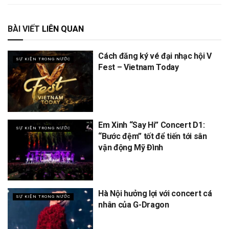
BÀI VIẾT
LIÊN QUAN
Cách đăng ký vé đại nhạc hội V
SỰ KIỆN TRONG NƯỚC
Fest – Vietnam Today
Em Xinh “Say Hi” Concert D1:
SỰ KIỆN TRONG NƯỚC
“Bước đệm” tốt để tiến tới sân
vận động Mỹ Đình
Hà Nội hưởng lợi với concert cá
SỰ KIỆN TRONG NƯỚC
nhân của G-Dragon