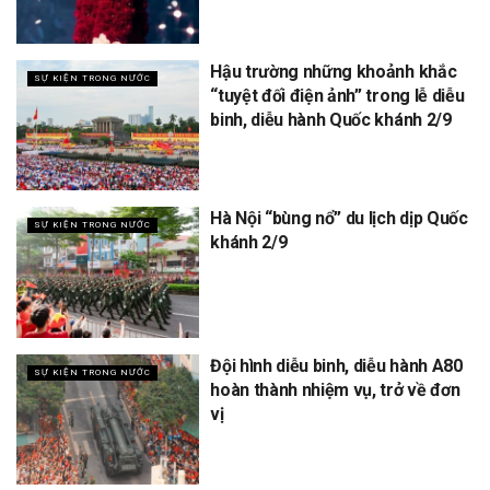
Hậu trường những khoảnh khắc
SỰ KIỆN TRONG NƯỚC
“tuyệt đối điện ảnh” trong lễ diễu
binh, diễu hành Quốc khánh 2/9
Hà Nội “bùng nổ” du lịch dịp Quốc
SỰ KIỆN TRONG NƯỚC
khánh 2/9
Đội hình diễu binh, diễu hành A80
SỰ KIỆN TRONG NƯỚC
hoàn thành nhiệm vụ, trở về đơn
vị