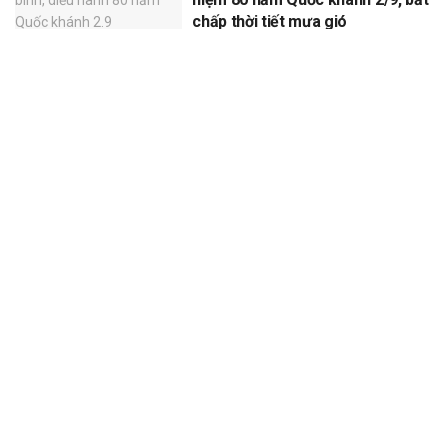
chấp thời tiết mưa gió
XEM THÊM
Để lại một bình luận
Email của bạn sẽ không được hiển thị công khai.
Các trường bắt
*
buộc được đánh dấu
*
Bình luận