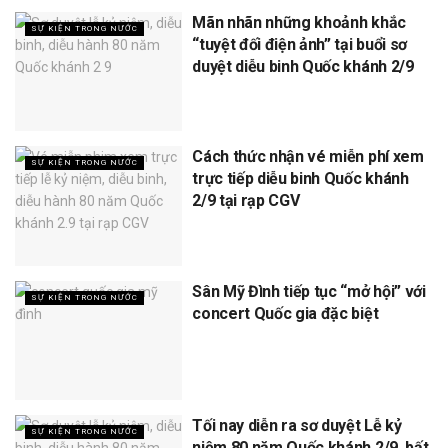
Mãn nhãn những khoảnh khắc
SỰ KIỆN TRONG NƯỚC
“tuyệt đối điện ảnh” tại buổi sơ
duyệt diễu binh Quốc khánh 2/9
Cách thức nhận vé miễn phí xem
SỰ KIỆN TRONG NƯỚC
trực tiếp diễu binh Quốc khánh
2/9 tại rạp CGV
Sân Mỹ Đình tiếp tục “mở hội” với
SỰ KIỆN TRONG NƯỚC
concert Quốc gia đặc biệt
Tối nay diễn ra sơ duyệt Lễ kỷ
SỰ KIỆN TRONG NƯỚC
niệm 80 năm Quốc khánh 2/9, bất