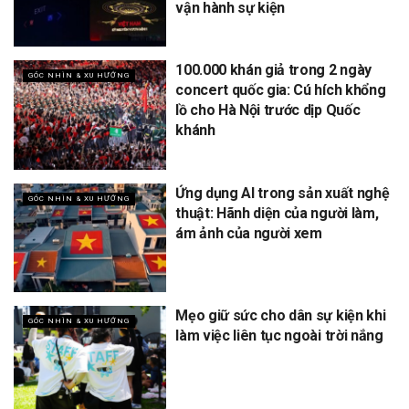
vận hành sự kiện
100.000 khán giả trong 2 ngày
GÓC NHÌN & XU HƯỚNG
concert quốc gia: Cú hích khổng
lồ cho Hà Nội trước dịp Quốc
khánh
Ứng dụng AI trong sản xuất nghệ
GÓC NHÌN & XU HƯỚNG
thuật: Hãnh diện của người làm,
ám ảnh của người xem
Mẹo giữ sức cho dân sự kiện khi
GÓC NHÌN & XU HƯỚNG
làm việc liên tục ngoài trời nắng