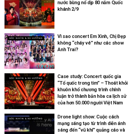
nước bùng nổ dịp 80 năm Quốc
khánh 2/9
Vì sao concert Em Xinh, Chị Đẹp
GÓC NHÌN & XU HƯỚNG
không “cháy vé” như các show
Anh Trai?
Case study: Concert quốc gia
GÓC NHÌN & XU HƯỚNG
“Tổ quốc trong tim” – Thoát khỏi
khuôn khổ chương trình chính
luận trở thành bản hòa ca lịch sử
của hơn 50.000 người Việt Nam
Drone light show: Cuộc cách
GÓC NHÌN & XU HƯỚNG
mạng sáng tạo từ trình diễn ánh
sáng đến “vũ khí” quảng cáo và