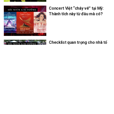
Concert Việt “cháy vé” tại Mỹ:
GÓC NHÌN & XU HƯỚNG
Thành tích này từ đâu mà có?
Checklist quan trọng cho nhà tổ
GÓC NHÌN & XU HƯỚNG
chức khi làm sự kiện ngoài trời
vào mùa hè nắng nóng
XEM THÊM