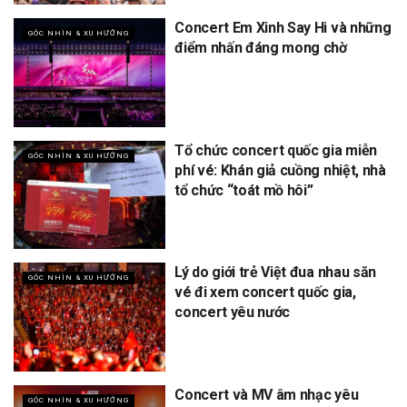
Concert Em Xinh Say Hi và những
GÓC NHÌN & XU HƯỚNG
điểm nhấn đáng mong chờ
Tổ chức concert quốc gia miễn
GÓC NHÌN & XU HƯỚNG
phí vé: Khán giả cuồng nhiệt, nhà
tổ chức “toát mồ hôi”
Lý do giới trẻ Việt đua nhau săn
GÓC NHÌN & XU HƯỚNG
vé đi xem concert quốc gia,
concert yêu nước
Concert và MV âm nhạc yêu
GÓC NHÌN & XU HƯỚNG