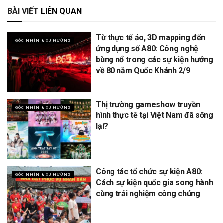
BÀI VIẾT
LIÊN QUAN
Từ thực tế ảo, 3D mapping đến
GÓC NHÌN & XU HƯỚNG
ứng dụng số A80: Công nghệ
bùng nổ trong các sự kiện hướng
về 80 năm Quốc Khánh 2/9
Thị trường gameshow truyền
GÓC NHÌN & XU HƯỚNG
hình thực tế tại Việt Nam đã sống
lại?
Công tác tổ chức sự kiện A80:
GÓC NHÌN & XU HƯỚNG
Cách sự kiện quốc gia song hành
cùng trải nghiệm công chúng