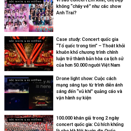
GÓC NHÌN & XU HƯỚNG
không “cháy vé” như các show
Anh Trai?
Case study: Concert quốc gia
GÓC NHÌN & XU HƯỚNG
“Tổ quốc trong tim” – Thoát khỏi
khuôn khổ chương trình chính
luận trở thành bản hòa ca lịch sử
của hơn 50.000 người Việt Nam
Drone light show: Cuộc cách
GÓC NHÌN & XU HƯỚNG
mạng sáng tạo từ trình diễn ánh
sáng đến “vũ khí” quảng cáo và
vận hành sự kiện
100.000 khán giả trong 2 ngày
GÓC NHÌN & XU HƯỚNG
concert quốc gia: Cú hích khổng
lồ cho Hà Nội trước dịp Quốc