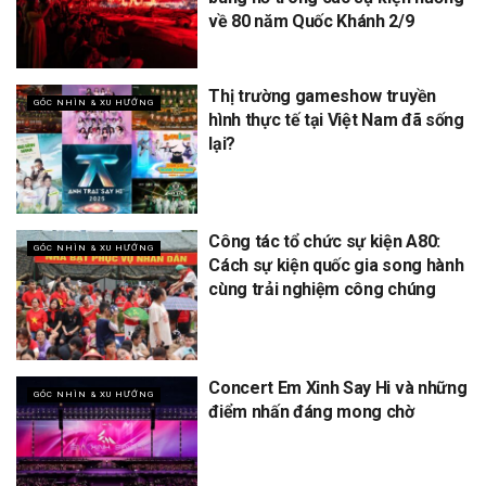
về 80 năm Quốc Khánh 2/9
Thị trường gameshow truyền
GÓC NHÌN & XU HƯỚNG
hình thực tế tại Việt Nam đã sống
lại?
Công tác tổ chức sự kiện A80:
GÓC NHÌN & XU HƯỚNG
Cách sự kiện quốc gia song hành
cùng trải nghiệm công chúng
Concert Em Xinh Say Hi và những
GÓC NHÌN & XU HƯỚNG
điểm nhấn đáng mong chờ