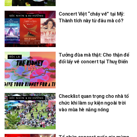
Concert Việt “cháy vé” tại Mỹ:
GÓC NHÌN & XU HƯỚNG
Thành tích này từ đâu mà có?
Tưởng đùa mà thật: Cho thận để
ĐỘC LẠ
đổi lấy vé concert tại Thuỵ Điển
Checklist quan trọng cho nhà tổ
GÓC NHÌN & XU HƯỚNG
chức khi làm sự kiện ngoài trời
vào mùa hè nắng nóng