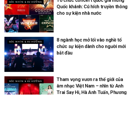
Tổ chức concert quốc gia mừng
GÓC NHÌN & XU HƯỚNG
Quốc khánh: Cú hích truyền thông
cho sự kiện nhà nước
8 ngành học mở lối vào nghề tổ
GÓC NHÌN & XU HƯỚNG
chức sự kiện dành cho người mới
bắt đầu
Tham vọng vươn ra thế giới của
GÓC NHÌN & XU HƯỚNG
âm nhạc Việt Nam – nhìn từ Anh
Trai Say Hi, Hà Anh Tuấn, Phương
Mỹ Chi
XEM THÊM