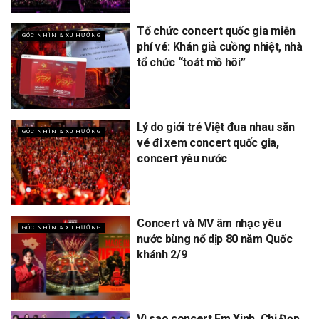
Tổ chức concert quốc gia miễn
GÓC NHÌN & XU HƯỚNG
phí vé: Khán giả cuồng nhiệt, nhà
tổ chức “toát mồ hôi”
Lý do giới trẻ Việt đua nhau săn
GÓC NHÌN & XU HƯỚNG
vé đi xem concert quốc gia,
concert yêu nước
Concert và MV âm nhạc yêu
GÓC NHÌN & XU HƯỚNG
nước bùng nổ dịp 80 năm Quốc
khánh 2/9
Vì sao concert Em Xinh, Chị Đẹp