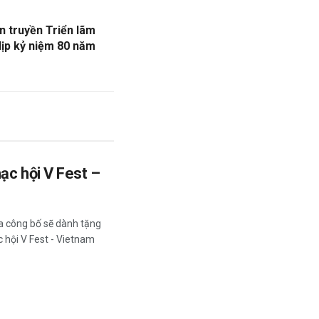
n truyền Triển lãm
ịp kỷ niệm 80 năm
ạc hội V Fest –
a công bố sẽ dành tặng
 hội V Fest - Vietnam