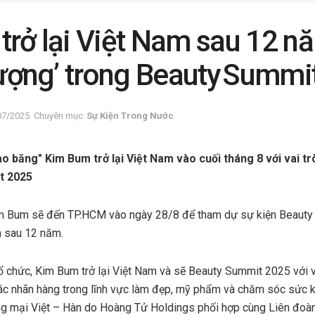
trở lại Việt Nam sau 12 n
 tượng’ trong Beauty Summi
07/2025
Chuyên mục
Sự Kiện Trong Nước
 băng" Kim Bum trở lại Việt Nam vào cuối tháng 8 với vai tr
t 2025
m Bum sẽ đến TP.HCM vào ngày 28/8 để tham dự sự kiện Beaut
m sau 12 năm.
tổ chức, Kim Bum trở lại Việt Nam và sẽ Beauty Summit 2025 với v
ác nhãn hàng trong lĩnh vực làm đẹp, mỹ phẩm và chăm sóc sức k
ơng mại Việt – Hàn do Hoàng Tử Holdings phối hợp cùng Liên đo