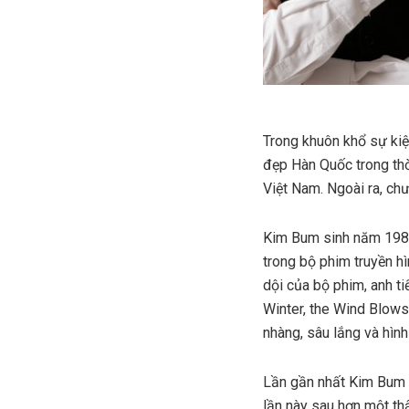
Trong khuôn khổ sự ki
đẹp Hàn Quốc trong thờ
Việt Nam. Ngoài ra, ch
Kim Bum sinh năm 1989,
trong bộ phim truyền hì
dội của bộ phim, anh t
Winter, the Wind Blows”
nhàng, sâu lắng và hình
Lần gần nhất Kim Bum 
lần này sau hơn một th