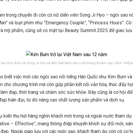
 trong chuyến đi còn có nữ diễn viên Song Ji Hyo – ngôi sao n
 Man” và loạt phim như “Emergency Couple”, “Princess Hours”. Cô 
 và mỹ phẩm, cũng sẽ có mặt tại Beauty Summit 2025 để giao lưu
 sao Kim Bum và Song Ji Hyo sẽ đến Việt Nam vào cuối tháng 8 năm nay ( Ảnh: VnExp
ho biết việc mời các ngôi sao nổi tiếng Hàn Quốc như Kim Bum và
n cho chương trình mà còn góp phần kết nối văn hóa, thúc đẩy h
c làm đẹp, thời trang và chăm sóc sức khỏe. Đây cũng là cơ hội để
đẹp hiện đại, từ đó nâng cao chất lượng sản phẩm và dịch vụ.
kiến thu hút hàng nghìn khách mời trong và ngoài nước tham dự
tive – Effective”, mang thông điệp khuyến khích sự đổi mới, sán
đẹp. Ngoài giao lưu với các ngôi sao, khách tham dự còn có cơ hộ