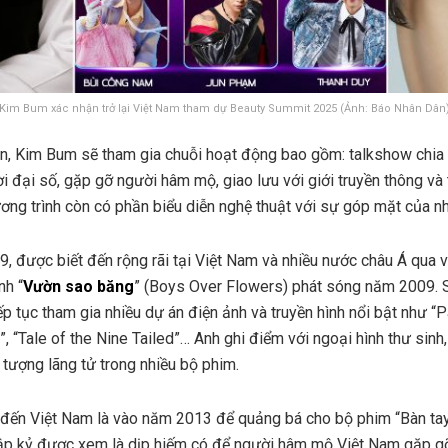
Kim Bum xác nhận trở lại Việt Nam tham dự Beauty Summit 2025 (Ảnh: Báo Nhân Dân
ện, Kim Bum sẽ tham gia chuỗi hoạt động bao gồm: talkshow chia
i đại số, gặp gỡ người hâm mộ, giao lưu với giới truyền thông và
ương trình còn có phần biểu diễn nghệ thuật với sự góp mặt của nh
 được biết đến rộng rãi tại Việt Nam và nhiều nước châu Á qua v
nh “
Vườn sao băng
” (Boys Over Flowers) phát sóng năm 2009. 
iếp tục tham gia nhiều dự án điện ảnh và truyền hình nổi bật như 
, “Tale of the Nine Tailed”… Anh ghi điểm với ngoại hình thư sinh,
 tượng lãng tử trong nhiều bộ phim.
đến Việt Nam là vào năm 2013 để quảng bá cho bộ phim “Bàn tay 
ập kỷ được xem là dịp hiếm có để người hâm mộ Việt Nam gặp gỡ 