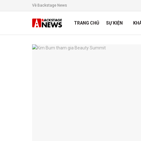
Về Backstage News
TRANG CHỦ
SỰ KIỆN
KH