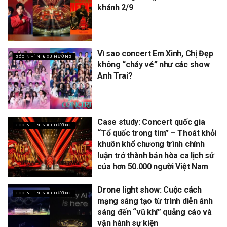
khánh 2/9
Vì sao concert Em Xinh, Chị Đẹp
GÓC NHÌN & XU HƯỚNG
không “cháy vé” như các show
Anh Trai?
Case study: Concert quốc gia
GÓC NHÌN & XU HƯỚNG
“Tổ quốc trong tim” – Thoát khỏi
khuôn khổ chương trình chính
luận trở thành bản hòa ca lịch sử
của hơn 50.000 người Việt Nam
Drone light show: Cuộc cách
GÓC NHÌN & XU HƯỚNG
mạng sáng tạo từ trình diễn ánh
sáng đến “vũ khí” quảng cáo và
vận hành sự kiện