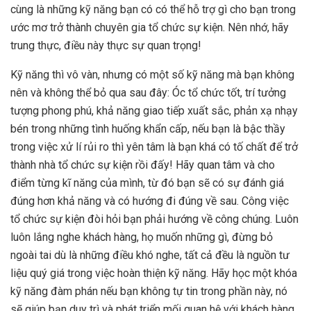
cùng là những kỹ năng bạn có có thể hỗ trợ gì cho bạn trong
ước mơ trở thành chuyên gia tổ chức sự kiện. Nên nhớ, hãy
trung thực, điều này thực sự quan trọng!
Kỹ năng thì vô vàn, nhưng có một số kỹ năng mà bạn không
nên và không thể bỏ qua sau đây: Óc tổ chức tốt, trí tưởng
tượng phong phú, khả năng giao tiếp xuất sắc, phản xạ nhạy
bén trong những tình huống khẩn cấp, nếu bạn là bậc thầy
trong việc xử lí rủi ro thì yên tâm là bạn khá có tố chất để trở
thành nhà tổ chức sự kiện rồi đấy! Hãy quan tâm và cho
điểm từng kĩ năng của mình, từ đó bạn sẽ có sự đánh giá
đúng hơn khả năng và có hướng đi đúng về sau. Công việc
tổ chức sự kiện đòi hỏi bạn phải hướng về công chúng. Luôn
luôn lắng nghe khách hàng, họ muốn những gì, đừng bỏ
ngoài tai dù là những điều khó nghe, tất cả đều là nguồn tư
liệu quý giá trong việc hoàn thiện kỹ năng. Hãy học một khóa
kỹ năng đàm phán nếu bạn không tự tin trong phần này, nó
sẽ giúp bạn duy trì và phát triển mối quan hệ với khách hàng,