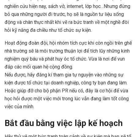
nghiên cứu hiện nay, sách vở, internet, lớp học…Nhưng đừng
bỏ qua những người đi trước, họ sẽ là nguồn tư liệu sống
động và chân thực nhất khi vẽ ra bức tranh về một nghề đòi
hỏi kỹ năng đa chiều như tổ chức sự kiện.
Hoạt động đoàn đội, hội nhóm tích cực khi còn ngồi trên ghế
nhà trường sẽ là môi trường thuận lợi để tích lũy những kinh
nghiệm quý báu và phát huy óc tổ chức. Vừa là nơi để vun
đắp các mối quan hệ cộng đồng.
Nếu được, hãy đăng kí tham gia tự nguyện vào những sự
kiện được tổ chức tại doanh nghiệp, công ty bạn đang làm.
Hoặc giúp đỡ cho bộ phận PR nếu có, đây là cơ hội để vừa
học hỏi được một việc mới trong lúc vẫn đang làm tốt công
việc của mình.
Bắt đầu bằng việc lập kế hoạch
Hãy thử vẽ một bức tranh toàn cảnh về sự kiện mà bạn sẽ tổ