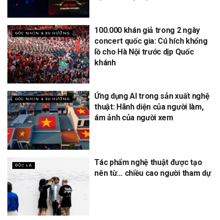
100.000 khán giả trong 2 ngày
GÓC NHÌN & XU HƯỚNG
concert quốc gia: Cú hích khổng
lồ cho Hà Nội trước dịp Quốc
khánh
Ứng dụng AI trong sản xuất nghệ
GÓC NHÌN & XU HƯỚNG
thuật: Hãnh diện của người làm,
ám ảnh của người xem
Tác phẩm nghệ thuật được tạo
ĐỘC LẠ
nên từ… chiều cao người tham dự