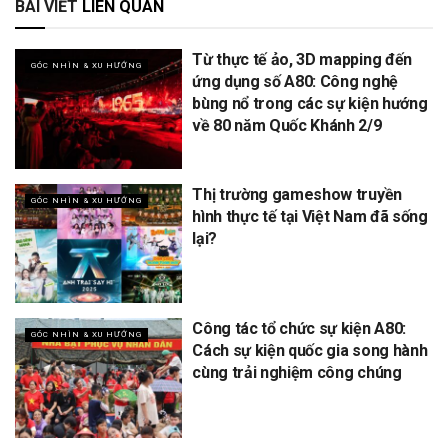
BÀI VIẾT
LIÊN QUAN
Từ thực tế ảo, 3D mapping đến
GÓC NHÌN & XU HƯỚNG
ứng dụng số A80: Công nghệ
bùng nổ trong các sự kiện hướng
về 80 năm Quốc Khánh 2/9
Thị trường gameshow truyền
GÓC NHÌN & XU HƯỚNG
hình thực tế tại Việt Nam đã sống
lại?
Công tác tổ chức sự kiện A80:
GÓC NHÌN & XU HƯỚNG
Cách sự kiện quốc gia song hành
cùng trải nghiệm công chúng