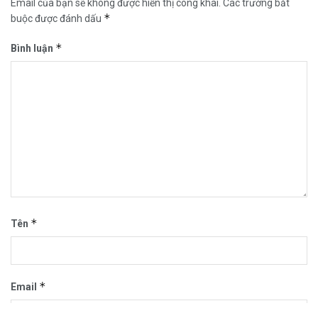
Email của bạn sẽ không được hiển thị công khai.
Các trường bắt
*
buộc được đánh dấu
*
Bình luận
*
Tên
*
Email