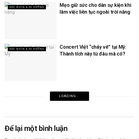
Mẹo giữ sức cho dân sự kiện khi
GÓC NHÌN & XU HƯỚNG
làm việc liên tục ngoài trời nắng
Concert Việt “cháy vé” tại Mỹ:
GÓC NHÌN & XU HƯỚNG
Thành tích này từ đâu mà có?
LOADING...
Để lại một bình luận