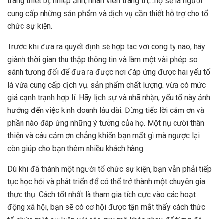
trang thiết bị, nhiếp ảnh, nhân viên trang trí,…họ sẽ là người
cung cấp những sản phẩm và dịch vụ cần thiết hỗ trợ cho tổ
chức sự kiện.
Trước khi đưa ra quyết định sẽ hợp tác với công ty nào, hãy
giành thời gian thu thập thông tin và làm một vài phép so
sánh tương đối để đưa ra được nơi đáp ứng được hai yếu tố
là vừa cung cấp dịch vụ, sản phẩm chất lượng, vừa có mức
giá cạnh trạnh hợp lí. Hãy lịch sự và nhã nhặn, yếu tố này ảnh
hưởng đến việc kinh doanh lâu dài. Đừng tiếc lời cảm ơn và
phần nào đáp ứng những ý tưởng của họ. Một nụ cười thân
thiện và câu cảm ơn chẳng khiến bạn mất gì mà ngược lại
còn giúp cho bạn thêm nhiều khách hàng.
Dù khi đã thành một người tổ chức sự kiện, bạn vẫn phải tiếp
tục học hỏi và phát triển để có thể trở thành một chuyên gia
thực thụ. Cách tốt nhất là tham gia tích cực vào các hoạt
động xã hội, bạn sẽ có cơ hội được tận mắt thấy cách thức