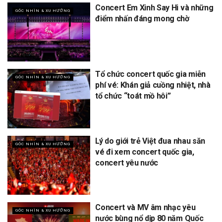
Concert Em Xinh Say Hi và những
GÓC NHÌN & XU HƯỚNG
điểm nhấn đáng mong chờ
Tổ chức concert quốc gia miễn
GÓC NHÌN & XU HƯỚNG
phí vé: Khán giả cuồng nhiệt, nhà
tổ chức “toát mồ hôi”
Lý do giới trẻ Việt đua nhau săn
GÓC NHÌN & XU HƯỚNG
vé đi xem concert quốc gia,
concert yêu nước
Concert và MV âm nhạc yêu
GÓC NHÌN & XU HƯỚNG
nước bùng nổ dịp 80 năm Quốc