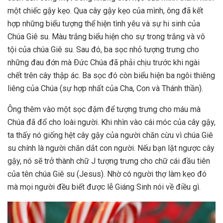
một chiếc gậy kẹo. Qua cây gậy kẹo của mình, ông đã kết
hợp những biểu tượng thể hiện tình yêu và sự hi sinh của
Chúa Giê su. Màu trắng biểu hiện cho sự trong trắng và vô
tội của chúa Giê su. Sau đó, ba sọc nhỏ tượng trưng cho
những đau đớn mà Ðức Chúa đã phải chịu trước khi ngài
chết trên cây thập ác. Ba sọc đó còn biểu hiện ba ngôi thiêng
liêng của Chúa (sự hợp nhất của Cha, Con và Thánh thần).
Ông thêm vào một sọc đậm để tượng trưng cho máu mà
Chúa đã đổ cho loài người. Khi nhìn vào cái móc của cây gậy,
ta thấy nó giống hệt cây gậy của người chăn cừu vì chúa Giê
su chính là người chăn dắt con người. Nếu bạn lật ngược cây
gậy, nó sẽ trở thành chữ J tượng trưng cho chữ cái đầu tiên
của tên chúa Giê su (Jesus). Nhờ có người thợ làm kẹo đó
mà mọi người đều biết được lễ Giáng Sinh nói về điều gì.