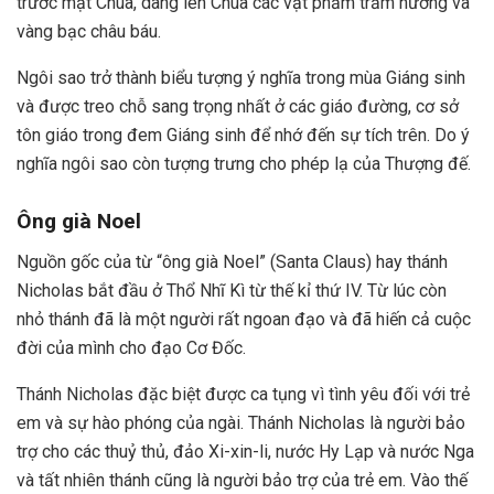
trước mặt Chúa, dâng lên Chúa các vật phẩm trầm hương và
vàng bạc châu báu.
Ngôi sao trở thành biểu tượng ý nghĩa trong mùa Giáng sinh
và được treo chỗ sang trọng nhất ở các giáo đường, cơ sở
tôn giáo trong đem Giáng sinh để nhớ đến sự tích trên. Do ý
nghĩa ngôi sao còn tượng trưng cho phép lạ của Thượng đế.
Ông già Noel
Nguồn gốc của từ “ông già Noel” (Santa Claus) hay thánh
Nicholas bắt đầu ở Thổ Nhĩ Kì từ thế kỉ thứ IV. Từ lúc còn
nhỏ thánh đã là một người rất ngoan đạo và đã hiến cả cuộc
đời của mình cho đạo Cơ Đốc.
Thánh Nicholas đặc biệt được ca tụng vì tình yêu đối với trẻ
em và sự hào phóng của ngài. Thánh Nicholas là người bảo
trợ cho các thuỷ thủ, đảo Xi-xin-li, nước Hy Lạp và nước Nga
và tất nhiên thánh cũng là người bảo trợ của trẻ em. Vào thế