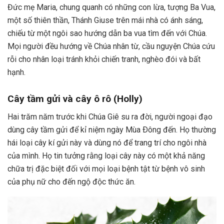
Đức mẹ Maria, chung quanh có những con lừa, tượng Ba Vua,
một số thiên thần, Thánh Giuse trên mái nhà có ánh sáng,
chiếu từ một ngôi sao hướng dẫn ba vua tìm đến với Chúa.
Mọi người đều hướng về Chúa nhân từ, cầu nguyện Chúa cứu
rỗi cho nhân loại tránh khỏi chiến tranh, nghèo đói và bất
hạnh.
Cây tầm gửi và cây ô rô (Holly)
Hai trăm năm trước khi Chúa Giê su ra đời, người ngoại đạo
dùng cây tầm gửi để kỉ niệm ngày Mùa Ðông đến. Họ thường
hái loại cây kí gửi này và dùng nó để trang trí cho ngôi nhà
của mình. Họ tin tưởng rằng loại cây này có một khả năng
chữa trị đặc biệt đối với mọi loại bệnh tật từ bệnh vô sinh
của phụ nữ cho đến ngộ độc thức ăn.