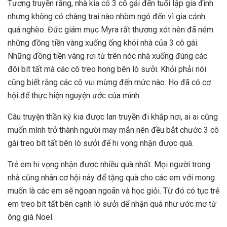
Tương truyền rằng, nhà kia có 3 cô gái đến tuổi lập gia đình
nhưng không có chàng trai nào nhòm ngó đến vì gia cảnh
quá nghèo. Đức giám mục Myra rất thương xót nên đã ném
những đồng tiền vàng xuống ống khói nhà của 3 cô gái.
Những đồng tiền vàng rơi từ trên nóc nhà xuống đúng các
đôi bít tất mà các cô treo hong bên lò sưởi. Khỏi phải nói
cũng biết rằng các cô vui mừng đến mức nào. Họ đã có cơ
hội để thực hiện nguyện ước của mình.
Câu truyện thần kỳ kia được lan truyền đi khắp nơi, ai ai cũng
muốn mình trở thành người may mắn nên đều bắt chước 3 cô
gái treo bít tất bên lò sưởi để hi vọng nhận được quà.
Trẻ em hi vọng nhận được nhiều quà nhất. Mọi người trong
nhà cũng nhân cơ hội này để tặng quà cho các em với mong
muốn là các em sẽ ngoan ngoãn và học giỏi. Từ đó có tục trẻ
em treo bít tất bên cạnh lò sưởi dể nhận quà như ước mơ từ
ông già Noel.