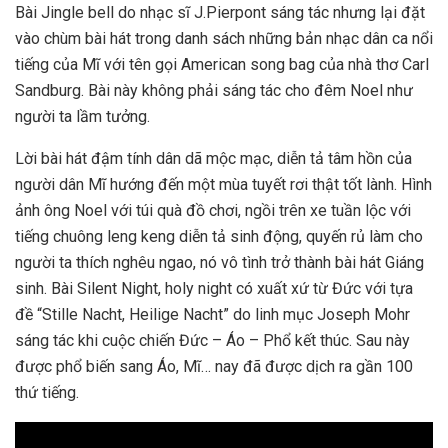
Bài Jingle bell do nhạc sĩ J.Pierpont sáng tác nhưng lại đặt
vào chùm bài hát trong danh sách những bản nhạc dân ca nổi
tiếng của Mĩ với tên gọi American song bag của nhà thơ Carl
Sandburg. Bài này không phải sáng tác cho đêm Noel như
người ta lầm tưởng.
Lời bài hát đậm tính dân dã mộc mạc, diễn tả tâm hồn của
người dân Mĩ hướng đến một mùa tuyết rơi thật tốt lành. Hình
ảnh ông Noel với túi quà đồ chơi, ngồi trên xe tuần lộc với
tiếng chuông leng keng diễn tả sinh động, quyến rủ làm cho
người ta thích nghêu ngao, nó vô tình trở thành bài hát Giáng
sinh. Bài Silent Night, holy night có xuất xứ từ Đức với tựa
đề “Stille Nacht, Heilige Nacht” do linh mục Joseph Mohr
sáng tác khi cuộc chiến Đức – Áo – Phổ kết thúc. Sau này
được phổ biến sang Áo, Mĩ… nay đã được dịch ra gần 100
thứ tiếng.