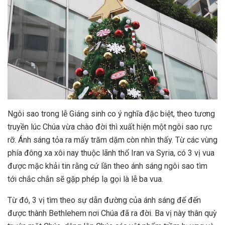
Ngôi sao trong lễ Giáng sinh co ý nghĩa đặc biệt, theo tương
truyền lúc Chúa vừa chào đời thì xuất hiện một ngôi sao rực
rỡ. Ánh sáng tỏa ra mấy trăm dặm còn nhìn thấy. Từ các vùng
phía đông xa xôi nay thuộc lãnh thổ Iran va Syria, có 3 vị vua
được mặc khải tin rằng cứ lần theo ánh sáng ngôi sao tìm
tới chắc chắn sẽ gặp phép lạ gọi là lễ ba vua.
Từ đó, 3 vị tìm theo sự dẫn đường của ánh sáng để đến
được thành Bethlehem nơi Chúa đã ra đời. Ba vị này thân quỳ