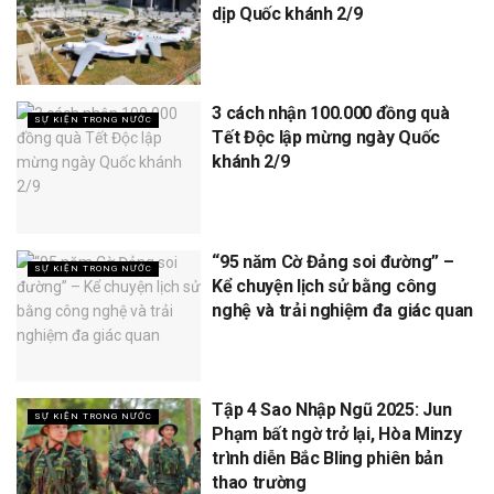
dịp Quốc khánh 2/9
3 cách nhận 100.000 đồng quà
SỰ KIỆN TRONG NƯỚC
Tết Độc lập mừng ngày Quốc
khánh 2/9
“95 năm Cờ Đảng soi đường” –
SỰ KIỆN TRONG NƯỚC
Kể chuyện lịch sử bằng công
nghệ và trải nghiệm đa giác quan
Tập 4 Sao Nhập Ngũ 2025: Jun
SỰ KIỆN TRONG NƯỚC
Phạm bất ngờ trở lại, Hòa Minzy
trình diễn Bắc Bling phiên bản
thao trường