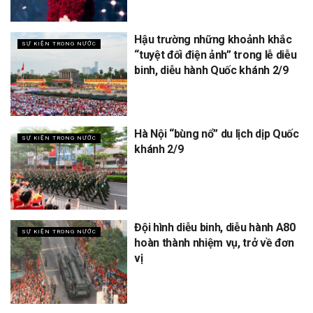
Hậu trường những khoảnh khắc
SỰ KIỆN TRONG NƯỚC
“tuyệt đối điện ảnh” trong lễ diễu
binh, diễu hành Quốc khánh 2/9
Hà Nội “bùng nổ” du lịch dịp Quốc
SỰ KIỆN TRONG NƯỚC
khánh 2/9
Đội hình diễu binh, diễu hành A80
SỰ KIỆN TRONG NƯỚC
hoàn thành nhiệm vụ, trở về đơn
vị