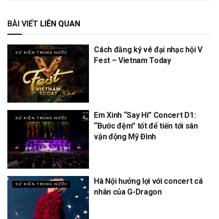
BÀI VIẾT
LIÊN QUAN
Cách đăng ký vé đại nhạc hội V
SỰ KIỆN TRONG NƯỚC
Fest – Vietnam Today
Em Xinh “Say Hi” Concert D1:
SỰ KIỆN TRONG NƯỚC
“Bước đệm” tốt để tiến tới sân
vận động Mỹ Đình
Hà Nội hưởng lợi với concert cá
SỰ KIỆN TRONG NƯỚC
nhân của G-Dragon