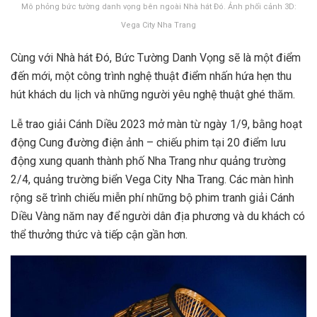
Mô phỏng bức tường danh vọng bên ngoài Nhà hát Đó. Ảnh phối cảnh 3D:
Vega City Nha Trang
Cùng với Nhà hát Đó, Bức Tường Danh Vọng sẽ là một điểm
đến mới, một công trình nghệ thuật điểm nhấn hứa hẹn thu
hút khách du lịch và những người yêu nghệ thuật ghé thăm.
Lễ trao giải Cánh Diều 2023 mở màn từ ngày 1/9, bằng hoạt
động Cung đường điện ảnh – chiếu phim tại 20 điểm lưu
động xung quanh thành phố Nha Trang như quảng trường
2/4, quảng trường biển Vega City Nha Trang. Các màn hình
rộng sẽ trình chiếu miễn phí những bộ phim tranh giải Cánh
Diều Vàng năm nay để người dân địa phương và du khách có
thể thưởng thức và tiếp cận gần hơn.