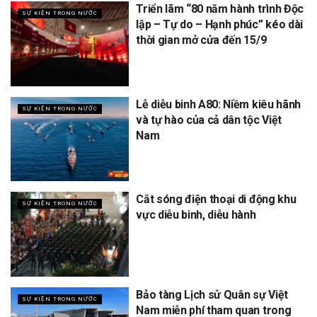
Triển lãm “80 năm hành trình Độc
SỰ KIỆN TRONG NƯỚC
lập – Tự do – Hạnh phúc” kéo dài
thời gian mở cửa đến 15/9
Lễ diễu binh A80: Niềm kiêu hãnh
SỰ KIỆN TRONG NƯỚC
và tự hào của cả dân tộc Việt
Nam
Cắt sóng điện thoại di động khu
SỰ KIỆN TRONG NƯỚC
vực diễu binh, diễu hành
Bảo tàng Lịch sử Quân sự Việt
SỰ KIỆN TRONG NƯỚC
Nam miễn phí tham quan trong