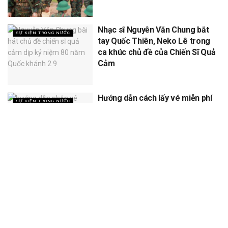
Nhạc sĩ Nguyễn Văn Chung bắt
SỰ KIỆN TRONG NƯỚC
tay Quốc Thiên, Neko Lê trong
ca khúc chủ đề của Chiến Sĩ Quả
Cảm
Hướng dẫn cách lấy vé miễn phí
SỰ KIỆN TRONG NƯỚC
concert Quốc gia ngày 1/9 tại
sân vận động Mỹ Đình
XEM THÊM