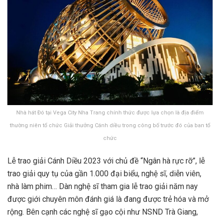
Nhà hát Đó tại Vega City Nha Trang chính thức được lựa chọn là địa điểm
thường niên tổ chức Giải thưởng Cánh diều trong công bố trước đó của ban tổ
chức
Lễ trao giải Cánh Diều 2023 với chủ đề “Ngân hà rực rỡ”, lễ
trao giải quy tụ của gần 1.000 đại biểu, nghệ sĩ, diễn viên,
nhà làm phim… Dàn nghệ sĩ tham gia lễ trao giải năm nay
được giới chuyên môn đánh giá là đang được trẻ hóa và mở
rộng. Bên cạnh các nghệ sĩ gạo cội như NSND Trà Giang,