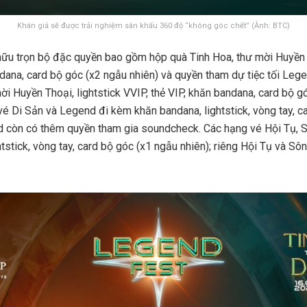
Khán giả sẽ được trải nghiệm sân khấu 360 độ “không góc chết” (Ảnh: BTC)
ữu trọn bộ đặc quyền bao gồm hộp quà Tinh Hoa, thư mời Huyền T
dana, card bộ góc (x2 ngẫu nhiên) và quyền tham dự tiệc tối Leg
ời Huyền Thoại, lightstick VVIP, thẻ VIP, khăn bandana, card bộ g
 Di Sản và Legend đi kèm khăn bandana, lightstick, vòng tay, c
nd còn có thêm quyền tham gia soundcheck. Các hạng vé Hội Tụ,
htstick, vòng tay, card bộ góc (x1 ngẫu nhiên); riêng Hội Tụ và 