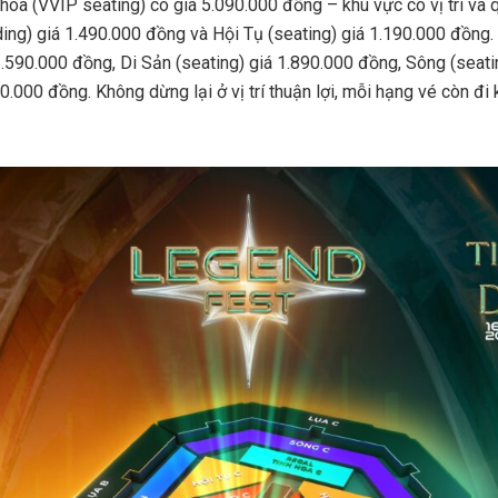
hoa (VVIP seating) có giá 5.090.000 đồng – khu vực có vị trí và q
ing) giá 1.490.000 đồng và Hội Tụ (seating) giá 1.190.000 đồn
2.590.000 đồng, Di Sản (seating) giá 1.890.000 đồng, Sông (seat
0.000 đồng. Không dừng lại ở vị trí thuận lợi, mỗi hạng vé còn đi