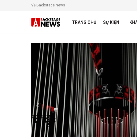
Về Backstage News
TRANG CHỦ
SỰ KIỆN
KH