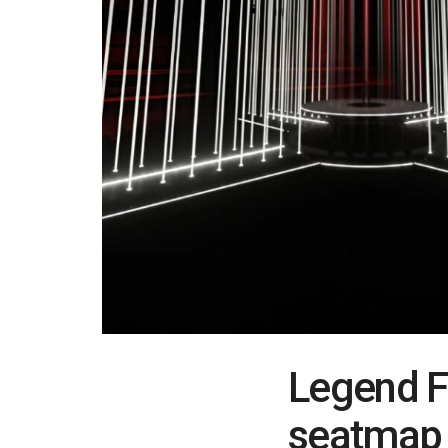
Legend F
seatmap 