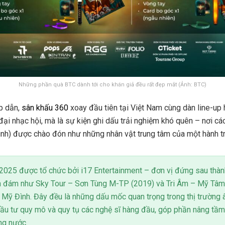
Những phần quà BTC dành tới cho khán giả đều rất đẹp mắt (Ảnh: BTC)
p dẫn,
sân khấu 360
xoay đầu tiên tại Việt Nam cùng dàn line-up 
đại nhạc hội, mà là sự kiện ghi dấu trải nghiệm khó quên – nơi cá
ình) được chào đón như những nhân vật trung tâm của một hành tr
2025 được tổ chức bởi i17 Entertainment – đơn vị đứng sau thà
h đám như Sky Tour – Sơn Tùng M-TP (2019) và Tri Âm – Mỹ Tâm 
Mỹ Đình. Đây đều là những dấu mốc quan trọng trong thị trường 
ầu tư quy mô và quy tụ các nghệ sĩ hàng đầu, góp phần nâng tầm
ng nước.