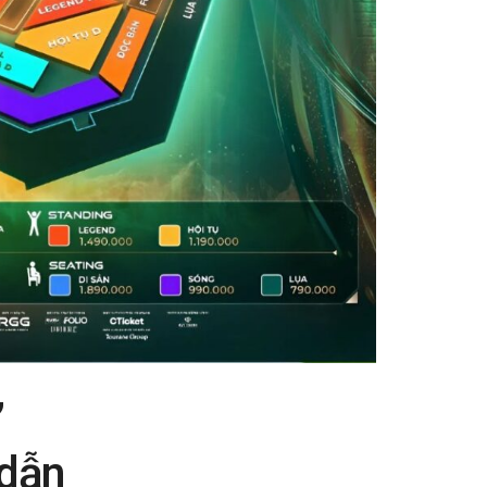
”
 dẫn