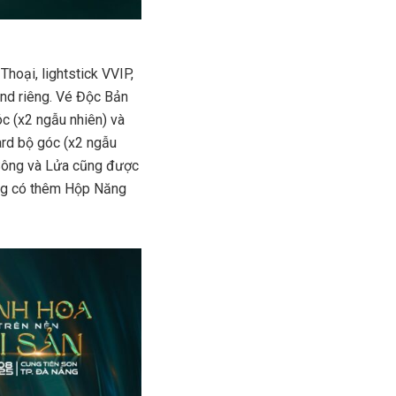
hoại, lightstick VVIP,
end riêng. Vé Độc Bản
óc (x2 ngẫu nhiên) và
ard bộ góc (x2 ngẫu
 Sông và Lửa cũng được
Sông có thêm Hộp Năng