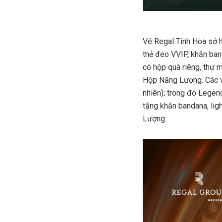
Vé Regal Tinh Hoa sở h
thẻ đeo VVIP, khăn ban
có hộp quà riêng, thư m
Hộp Năng Lượng. Các vé
nhiên); trong đó Lege
tặng khăn bandana, lig
Lượng.