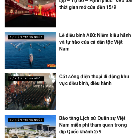
lập – Tự do – Hạnh phúc” kéo dài
thời gian mở cửa đến 15/9
Lễ diễu binh A80: Niềm kiêu hãnh
SỰ KIỆN TRONG NƯỚC
và tự hào của cả dân tộc Việt
Nam
Cắt sóng điện thoại di động khu
SỰ KIỆN TRONG NƯỚC
vực diễu binh, diễu hành
Bảo tàng Lịch sử Quân sự Việt
SỰ KIỆN TRONG NƯỚC
Nam miễn phí tham quan trong
dịp Quốc khánh 2/9