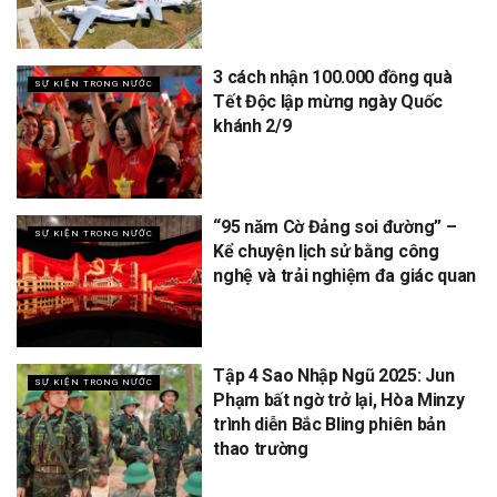
3 cách nhận 100.000 đồng quà
SỰ KIỆN TRONG NƯỚC
Tết Độc lập mừng ngày Quốc
khánh 2/9
“95 năm Cờ Đảng soi đường” –
SỰ KIỆN TRONG NƯỚC
Kể chuyện lịch sử bằng công
nghệ và trải nghiệm đa giác quan
Tập 4 Sao Nhập Ngũ 2025: Jun
SỰ KIỆN TRONG NƯỚC
Phạm bất ngờ trở lại, Hòa Minzy
trình diễn Bắc Bling phiên bản
thao trường