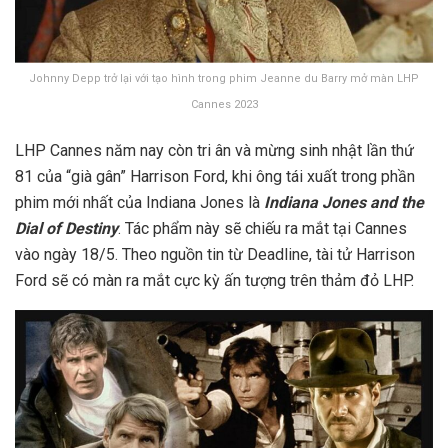
Johnny Depp trở lại với tạo hình trong phim Jeanne du Barry mở màn LHP
Cannes 2023
LHP Cannes năm nay còn tri ân và mừng sinh nhật lần thứ
81 của “già gân” Harrison Ford, khi ông tái xuất trong phần
phim mới nhất của Indiana Jones là
Indiana Jones and the
Dial of Destiny
. Tác phẩm này sẽ chiếu ra mắt tại Cannes
vào ngày 18/5. Theo nguồn tin từ Deadline, tài tử Harrison
Ford sẽ có màn ra mắt cực kỳ ấn tượng trên thảm đỏ LHP.