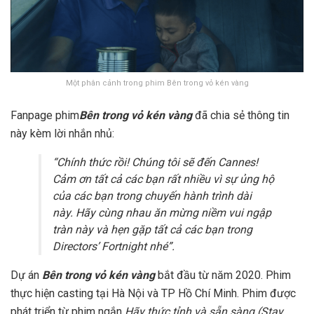
Một phân cảnh trong phim Bên trong vỏ kén vàng
Fanpage phim
Bên trong vỏ kén vàng
đã chia sẻ thông tin
này kèm lời nhắn nhủ:
“Chính thức rồi! Chúng tôi sẽ đến Cannes!
Cảm ơn tất cả các bạn rất nhiều vì sự ủng hộ
của các bạn trong chuyến hành trình dài
này. Hãy cùng nhau ăn mừng niềm vui ngập
tràn này và hẹn gặp tất cả các bạn trong
Directors’ Fortnight nhé”.
Dự án
Bên trong vỏ kén vàng
bắt đầu từ năm 2020. Phim
thực hiện casting tại Hà Nội và TP Hồ Chí Minh. Phim được
phát triển từ phim ngắn
Hãy thức tỉnh và sẵn sàng (Stay