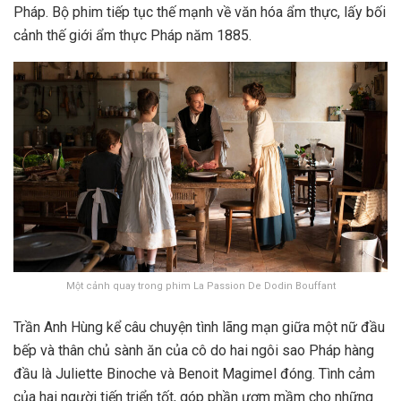
Pháp. Bộ phim tiếp tục thế mạnh về văn hóa ẩm thực, lấy bối
cảnh thế giới ẩm thực Pháp năm 1885.
Một cảnh quay trong phim La Passion De Dodin Bouffant
Trần Anh Hùng kể câu chuyện tình lãng mạn giữa một nữ đầu
bếp và thân chủ sành ăn của cô do hai ngôi sao Pháp hàng
đầu là Juliette Binoche và Benoit Magimel đóng. Tình cảm
của hai người tiến triển tốt, góp phần ươm mầm cho những