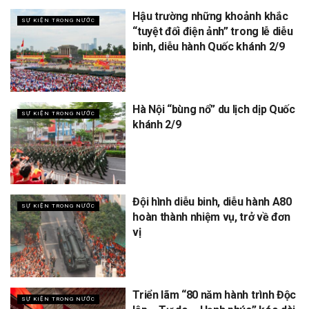
Hậu trường những khoảnh khắc
SỰ KIỆN TRONG NƯỚC
“tuyệt đối điện ảnh” trong lễ diễu
binh, diễu hành Quốc khánh 2/9
Hà Nội “bùng nổ” du lịch dịp Quốc
SỰ KIỆN TRONG NƯỚC
khánh 2/9
Đội hình diễu binh, diễu hành A80
SỰ KIỆN TRONG NƯỚC
hoàn thành nhiệm vụ, trở về đơn
vị
Triển lãm “80 năm hành trình Độc
SỰ KIỆN TRONG NƯỚC