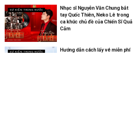
Nhạc sĩ Nguyễn Văn Chung bắt
SỰ KIỆN TRONG NƯỚC
tay Quốc Thiên, Neko Lê trong
ca khúc chủ đề của Chiến Sĩ Quả
Cảm
Hướng dẫn cách lấy vé miễn phí
SỰ KIỆN TRONG NƯỚC
concert Quốc gia ngày 1/9 tại
sân vận động Mỹ Đình
XEM THÊM