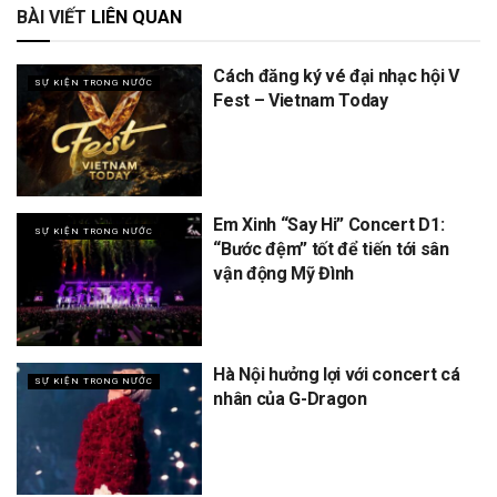
BÀI VIẾT
LIÊN QUAN
Cách đăng ký vé đại nhạc hội V
SỰ KIỆN TRONG NƯỚC
Fest – Vietnam Today
Em Xinh “Say Hi” Concert D1:
SỰ KIỆN TRONG NƯỚC
“Bước đệm” tốt để tiến tới sân
vận động Mỹ Đình
Hà Nội hưởng lợi với concert cá
SỰ KIỆN TRONG NƯỚC
nhân của G-Dragon