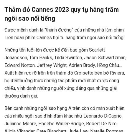
Thảm đỏ Cannes 2023 quy tụ hàng trăm
ngôi sao nổi tiếng
Được mệnh danh là “thánh đường” của những nhà làm phim,
Liên hoan phim Cannes hội tụ hàng trăm ngôi sao nổi tiếng.
Những tên tuổi lớn được kể đến bao gồm
Scarlett
Johansson, Tom Hanks, Tilda Swinton, Jason Schwartzman,
Edward Norton, Jeffrey Wright, Adrien Brody, Hồng Châu…
Xuất hiện rực rỡ trên t
rên thảm đỏ Croisette bên bờ Riviera,
họ đến
thưởng thức những tác phẩm mới nhất được công
chiếu, vinh danh những người xứng đáng qua những giải
thưởng danh giá.
Bên cạnh những ngôi sao hạng A trên còn có màn xuất hiện
của nhiều ngôi sao đình đám khác như Leonardo DiCaprio,
Julianne Moore, Phoebe Waller-Bridge, Robert De Niro,
Alicia Vikander, Cate Blanchett, Jude Law, Natalie Portman…