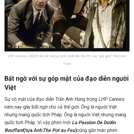
LHP Cannes 2023 tri ân và mừng sinh nhật lần thứ 81 của “già gân” Harrison
Ford
Bất ngờ với sự góp mặt của đạo diễn người
Việt
Sự có mặt của đạo diễn Trần Anh Hùng trong LHP Cannes
năm nay gây bất ngờ cho cả thế giới. Ông là người Việt
nhưng mang quốc tịch Pháp. Ông là người Việt nhưng mang
quốc tịch Pháp. Vì vậy phim mới
La Passion De Dodin
Bouffant
(tựa Anh
The Pot au Feu
)
cũng gắn mác phim