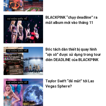
BLACKPINK “chạy deadline” ra
SỰ KIỆN QUỐC TẾ
mắt album mới vào tháng 11
Bóc tách dàn thiết bị quay hình
SỰ KIỆN QUỐC TẾ
“xịn sò” được sử dụng trong tour
diễn DEADLINE của BLACKPINK
Taylor Swift “để mắt” tới Las
SỰ KIỆN QUỐC TẾ
Vegas Sphere?