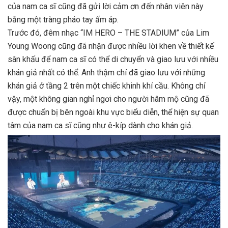
của nam ca sĩ cũng đã gửi lời cảm ơn đến nhân viên này
bằng một tràng pháo tay ấm áp.
Trước đó, đêm nhạc “IM HERO – THE STADIUM” của Lim
Young Woong cũng đã nhận được nhiều lời khen về thiết kế
sân khấu để nam ca sĩ có thể di chuyển và giao lưu với nhiều
khán giả nhất có thể. Anh thậm chí đã giao lưu với những
khán giả ở tầng 2 trên một chiếc khinh khí cầu. Không chỉ
vậy, một không gian nghỉ ngơi cho người hâm mộ cũng đã
được chuẩn bị bên ngoài khu vực biểu diễn, thể hiện sự quan
tâm của nam ca sĩ cũng như ê-kíp dành cho khán giả.