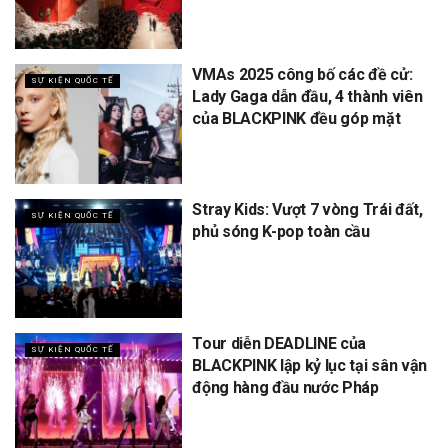
VMAs 2025 công bố các đề cử:
SỰ KIỆN QUỐC TẾ
Lady Gaga dẫn đầu, 4 thành viên
của BLACKPINK đều góp mặt
Stray Kids: Vượt 7 vòng Trái đất,
SỰ KIỆN QUỐC TẾ
phủ sóng K-pop toàn cầu
Tour diễn DEADLINE của
SỰ KIỆN QUỐC TẾ
BLACKPINK lập kỷ lục tại sân vận
động hàng đầu nước Pháp