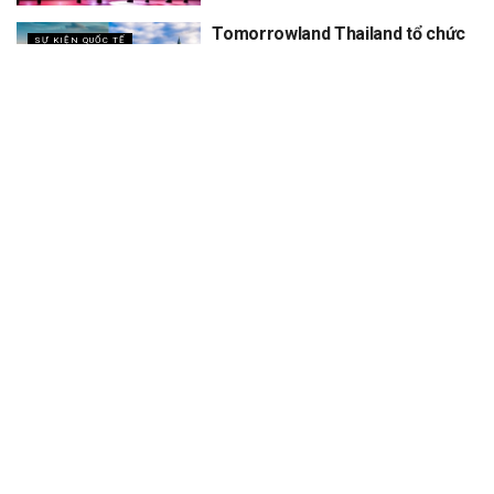
Tomorrowland Thailand tổ chức
SỰ KIỆN QUỐC TẾ
5 năm, dự kiến thu về 12 tỷ
XEM THÊM
Trang chủ
Sự Kiện
Khám Phá
Người Trong Ngành
Lịch Trình