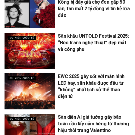
Kông bị đẩy giá chợ đen gấp 50
lần, fan mất 2 tỷ đồng vì tin kẻ lừa
đảo
Sân khấu UNTOLD Festival 2025:
SỰ KIỆN QUỐC TẾ
“Bức tranh nghệ thuật” đẹp mắt
và công phu
EWC 2025 gây sốt với màn hình
SỰ KIỆN QUỐC TẾ
LED bay, sân khấu được đầu tư
“khủng” nhất lịch sử thể thao
điện tử
Sàn diễn AI giả tưởng gây bão
SỰ KIỆN QUỐC TẾ
toàn cầu lấy cảm hứng từ thương
hiệu thời trang Valentino