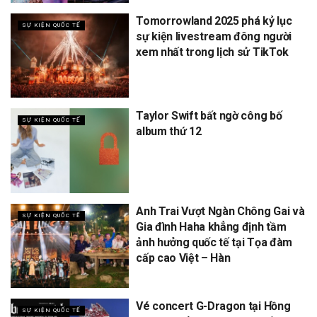
Tomorrowland 2025 phá kỷ lục
SỰ KIỆN QUỐC TẾ
sự kiện livestream đông người
xem nhất trong lịch sử TikTok
Taylor Swift bất ngờ công bố
SỰ KIỆN QUỐC TẾ
album thứ 12
Anh Trai Vượt Ngàn Chông Gai và
SỰ KIỆN QUỐC TẾ
Gia đình Haha khẳng định tầm
ảnh hưởng quốc tế tại Tọa đàm
cấp cao Việt – Hàn
Vé concert G-Dragon tại Hồng
SỰ KIỆN QUỐC TẾ