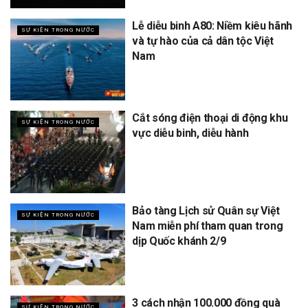
Lễ diễu binh A80: Niềm kiêu hãnh
SỰ KIỆN TRONG NƯỚC
và tự hào của cả dân tộc Việt
Nam
Cắt sóng điện thoại di động khu
SỰ KIỆN TRONG NƯỚC
vực diễu binh, diễu hành
Bảo tàng Lịch sử Quân sự Việt
SỰ KIỆN TRONG NƯỚC
Nam miễn phí tham quan trong
dịp Quốc khánh 2/9
3 cách nhận 100.000 đồng quà
SỰ KIỆN TRONG NƯỚC