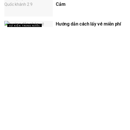
Cảm
Hướng dẫn cách lấy vé miễn phí
SỰ KIỆN TRONG NƯỚC
concert Quốc gia ngày 1/9 tại
sân vận động Mỹ Đình
XEM THÊM
Trang chủ
Sự Kiện
Khám Phá
Người Trong Ngành
Lịch Trình