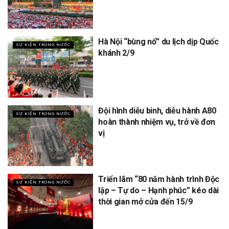
Hà Nội “bùng nổ” du lịch dịp Quốc
SỰ KIỆN TRONG NƯỚC
khánh 2/9
Đội hình diễu binh, diễu hành A80
SỰ KIỆN TRONG NƯỚC
hoàn thành nhiệm vụ, trở về đơn
vị
Triển lãm “80 năm hành trình Độc
SỰ KIỆN TRONG NƯỚC
lập – Tự do – Hạnh phúc” kéo dài
thời gian mở cửa đến 15/9