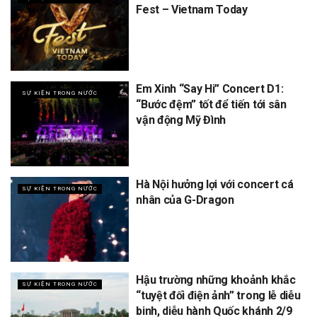
Fest – Vietnam Today
Em Xinh “Say Hi” Concert D1:
SỰ KIỆN TRONG NƯỚC
“Bước đệm” tốt để tiến tới sân
vận động Mỹ Đình
Hà Nội hưởng lợi với concert cá
SỰ KIỆN TRONG NƯỚC
nhân của G-Dragon
Hậu trường những khoảnh khắc
SỰ KIỆN TRONG NƯỚC
“tuyệt đối điện ảnh” trong lễ diễu
binh, diễu hành Quốc khánh 2/9