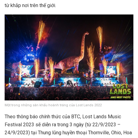
từ khắp nơi trên thế giới.
Một trong những sân khấu hoành tráng của Lost Lands 2022
Theo thông báo chính thức của BTC, Lost Lands Music
Festival 2023 sẽ diễn ra trong 3 ngày (từ 22/9/2023 –
24/9/2023) tại Thung lũng huyền thoại Thornville,
Ohio,
Hoa