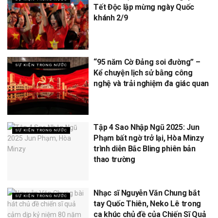
Tết Độc lập mừng ngày Quốc
khánh 2/9
“95 năm Cờ Đảng soi đường” –
SỰ KIỆN TRONG NƯỚC
Kể chuyện lịch sử bằng công
nghệ và trải nghiệm đa giác quan
Tập 4 Sao Nhập Ngũ 2025: Jun
SỰ KIỆN TRONG NƯỚC
Phạm bất ngờ trở lại, Hòa Minzy
trình diễn Bắc Bling phiên bản
thao trường
Nhạc sĩ Nguyễn Văn Chung bắt
SỰ KIỆN TRONG NƯỚC
tay Quốc Thiên, Neko Lê trong
ca khúc chủ đề của Chiến Sĩ Quả