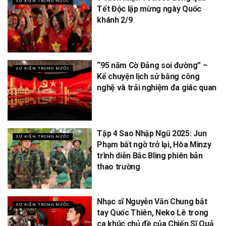
SỰ KIỆN TRONG NƯỚC
Tết Độc lập mừng ngày Quốc
khánh 2/9
“95 năm Cờ Đảng soi đường” –
SỰ KIỆN TRONG NƯỚC
Kể chuyện lịch sử bằng công
nghệ và trải nghiệm đa giác quan
Tập 4 Sao Nhập Ngũ 2025: Jun
SỰ KIỆN TRONG NƯỚC
Phạm bất ngờ trở lại, Hòa Minzy
trình diễn Bắc Bling phiên bản
thao trường
Nhạc sĩ Nguyễn Văn Chung bắt
SỰ KIỆN TRONG NƯỚC
tay Quốc Thiên, Neko Lê trong
ca khúc chủ đề của Chiến Sĩ Quả