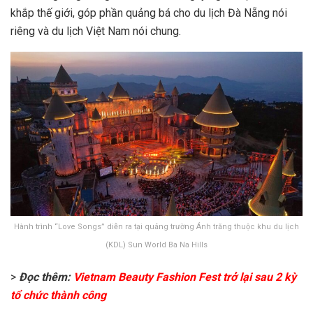
khắp thế giới, góp phần quảng bá cho du lịch Đà Nẵng nói
riêng và du lịch Việt Nam nói chung.
Hành trình “Love Songs” diễn ra tại quảng trường Ánh trăng thuộc khu du lịch
(KDL) Sun World Ba Na Hills
>
Đọc thêm:
Vietnam Beauty Fashion Fest trở lại sau 2 kỳ
tổ chức thành công