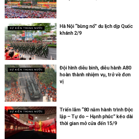
Hà Nội “bùng nổ” du lịch dịp Quốc
SỰ KIỆN TRONG NƯỚC
khánh 2/9
Đội hình diễu binh, diễu hành A80
SỰ KIỆN TRONG NƯỚC
hoàn thành nhiệm vụ, trở về đơn
vị
Triển lãm “80 năm hành trình Độc
SỰ KIỆN TRONG NƯỚC
lập – Tự do – Hạnh phúc” kéo dài
thời gian mở cửa đến 15/9