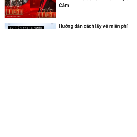
Cảm
Hướng dẫn cách lấy vé miễn phí
SỰ KIỆN TRONG NƯỚC
concert Quốc gia ngày 1/9 tại
sân vận động Mỹ Đình
XEM THÊM
Trang chủ
Sự Kiện
Khám Phá
Người Trong Ngành
Lịch Trình