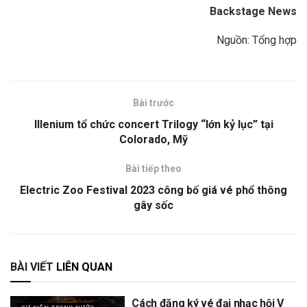
Backstage News
Nguồn: Tổng hợp
Bài trước
Illenium tổ chức concert Trilogy “lớn kỷ lục” tại
Colorado, Mỹ
Bài tiếp theo
Electric Zoo Festival 2023 công bố giá vé phổ thông
gây sốc
BÀI VIẾT
LIÊN QUAN
Cách đăng ký vé đại nhạc hội V