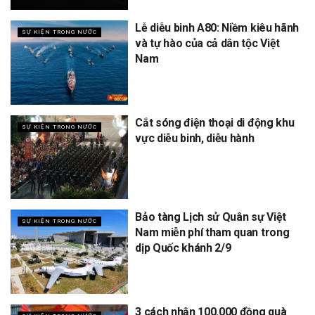
Lễ diễu binh A80: Niềm kiêu hãnh
SỰ KIỆN TRONG NƯỚC
và tự hào của cả dân tộc Việt
Nam
Cắt sóng điện thoại di động khu
SỰ KIỆN TRONG NƯỚC
vực diễu binh, diễu hành
Bảo tàng Lịch sử Quân sự Việt
SỰ KIỆN TRONG NƯỚC
Nam miễn phí tham quan trong
dịp Quốc khánh 2/9
3 cách nhận 100.000 đồng quà