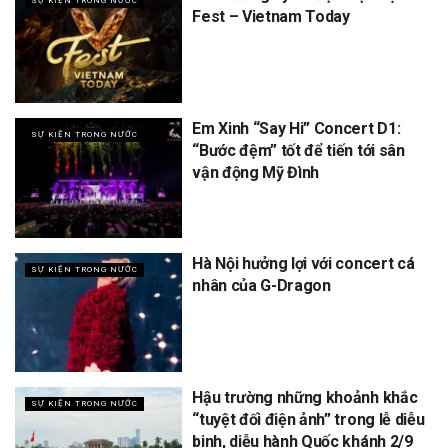
SỰ KIỆN TRONG NƯỚC
Fest – Vietnam Today
Em Xinh “Say Hi” Concert D1:
SỰ KIỆN TRONG NƯỚC
“Bước đệm” tốt để tiến tới sân
vận động Mỹ Đình
Hà Nội hưởng lợi với concert cá
SỰ KIỆN TRONG NƯỚC
nhân của G-Dragon
Hậu trường những khoảnh khắc
SỰ KIỆN TRONG NƯỚC
“tuyệt đối điện ảnh” trong lễ diễu
binh, diễu hành Quốc khánh 2/9