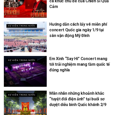
ca khúc chủ đề của Chiến Sĩ Quả
Cảm
Hướng dẫn cách lấy vé miễn phí
SỰ KIỆN TRONG NƯỚC
concert Quốc gia ngày 1/9 tại
sân vận động Mỹ Đình
Em Xinh “Say Hi” Concert mang
SỰ KIỆN TRONG NƯỚC
tới trải nghiệm mang tầm quốc tế
đúng nghĩa
Mãn nhãn những khoảnh khắc
SỰ KIỆN TRONG NƯỚC
“tuyệt đối điện ảnh” tại buổi sơ
duyệt diễu binh Quốc khánh 2/9