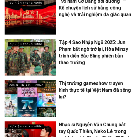
“95 năm Cờ Đảng soi đường” –
SỰ KIỆN TRONG NƯỚC
Kể chuyện lịch sử bằng công
nghệ và trải nghiệm đa giác quan
Tập 4 Sao Nhập Ngũ 2025: Jun
SỰ KIỆN TRONG NƯỚC
Phạm bất ngờ trở lại, Hòa Minzy
trình diễn Bắc Bling phiên bản
thao trường
Thị trường gameshow truyền
GÓC NHÌN & XU HƯỚNG
hình thực tế tại Việt Nam đã sống
lại?
Nhạc sĩ Nguyễn Văn Chung bắt
SỰ KIỆN TRONG NƯỚC
tay Quốc Thiên, Neko Lê trong