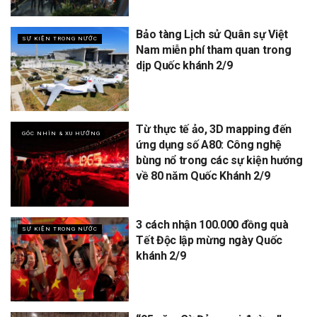
Bảo tàng Lịch sử Quân sự Việt
SỰ KIỆN TRONG NƯỚC
Nam miễn phí tham quan trong
dịp Quốc khánh 2/9
Từ thực tế ảo, 3D mapping đến
GÓC NHÌN & XU HƯỚNG
ứng dụng số A80: Công nghệ
bùng nổ trong các sự kiện hướng
về 80 năm Quốc Khánh 2/9
3 cách nhận 100.000 đồng quà
SỰ KIỆN TRONG NƯỚC
Tết Độc lập mừng ngày Quốc
khánh 2/9