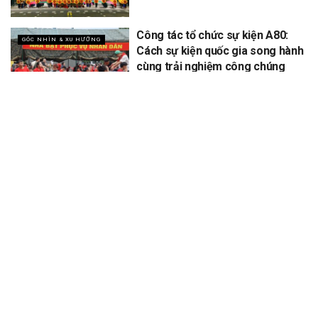
Công tác tổ chức sự kiện A80:
GÓC NHÌN & XU HƯỚNG
Cách sự kiện quốc gia song hành
cùng trải nghiệm công chúng
XEM THÊM
Để lại một bình luận
Email của bạn sẽ không được hiển thị công khai.
Các trường bắt
*
buộc được đánh dấu
*
Bình luận