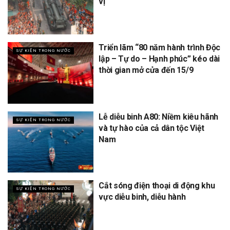
vị
Triển lãm “80 năm hành trình Độc
SỰ KIỆN TRONG NƯỚC
lập – Tự do – Hạnh phúc” kéo dài
thời gian mở cửa đến 15/9
Lễ diễu binh A80: Niềm kiêu hãnh
SỰ KIỆN TRONG NƯỚC
và tự hào của cả dân tộc Việt
Nam
Cắt sóng điện thoại di động khu
SỰ KIỆN TRONG NƯỚC
vực diễu binh, diễu hành