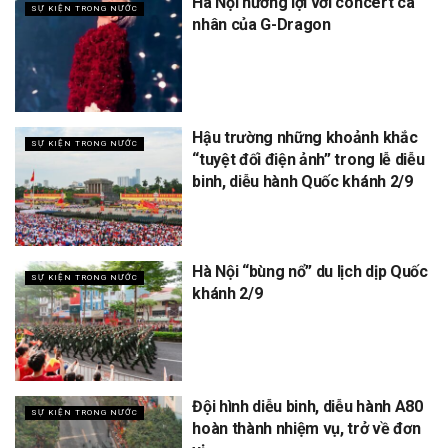
Hà Nội hưởng lợi với concert cá
SỰ KIỆN TRONG NƯỚC
nhân của G-Dragon
Hậu trường những khoảnh khắc
SỰ KIỆN TRONG NƯỚC
“tuyệt đối điện ảnh” trong lễ diễu
binh, diễu hành Quốc khánh 2/9
Hà Nội “bùng nổ” du lịch dịp Quốc
SỰ KIỆN TRONG NƯỚC
khánh 2/9
Đội hình diễu binh, diễu hành A80
SỰ KIỆN TRONG NƯỚC
hoàn thành nhiệm vụ, trở về đơn