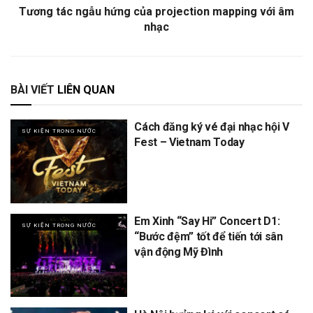
Tương tác ngẫu hứng của projection mapping với âm
nhạc
BÀI VIẾT
LIÊN QUAN
Cách đăng ký vé đại nhạc hội V
SỰ KIỆN TRONG NƯỚC
Fest – Vietnam Today
Em Xinh “Say Hi” Concert D1:
SỰ KIỆN TRONG NƯỚC
“Bước đệm” tốt để tiến tới sân
vận động Mỹ Đình