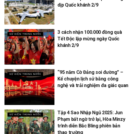
dịp Quốc khánh 2/9
3 cách nhận 100.000 đồng quà
SỰ KIỆN TRONG NƯỚC
Tết Độc lập mừng ngày Quốc
khánh 2/9
“95 năm Cờ Đảng soi đường” –
SỰ KIỆN TRONG NƯỚC
Kể chuyện lịch sử bằng công
nghệ và trải nghiệm đa giác quan
Tập 4 Sao Nhập Ngũ 2025: Jun
SỰ KIỆN TRONG NƯỚC
Phạm bất ngờ trở lại, Hòa Minzy
trình diễn Bắc Bling phiên bản
thao trường