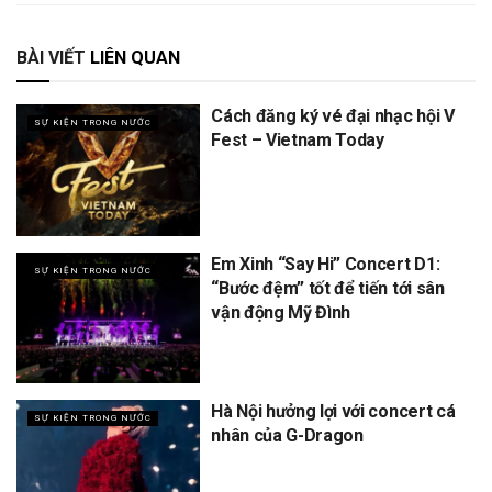
BÀI VIẾT
LIÊN QUAN
Cách đăng ký vé đại nhạc hội V
SỰ KIỆN TRONG NƯỚC
Fest – Vietnam Today
Em Xinh “Say Hi” Concert D1:
SỰ KIỆN TRONG NƯỚC
“Bước đệm” tốt để tiến tới sân
vận động Mỹ Đình
Hà Nội hưởng lợi với concert cá
SỰ KIỆN TRONG NƯỚC
nhân của G-Dragon