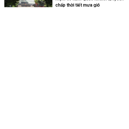
chấp thời tiết mưa gió
XEM THÊM
Để lại một bình luận
Email của bạn sẽ không được hiển thị công khai.
Các trường bắt
*
buộc được đánh dấu
*
Bình luận