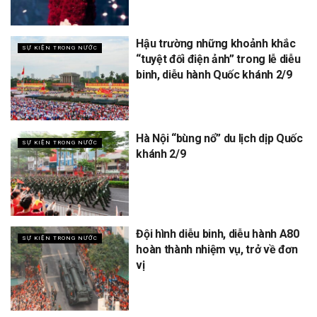
Hậu trường những khoảnh khắc
SỰ KIỆN TRONG NƯỚC
“tuyệt đối điện ảnh” trong lễ diễu
binh, diễu hành Quốc khánh 2/9
Hà Nội “bùng nổ” du lịch dịp Quốc
SỰ KIỆN TRONG NƯỚC
khánh 2/9
Đội hình diễu binh, diễu hành A80
SỰ KIỆN TRONG NƯỚC
hoàn thành nhiệm vụ, trở về đơn
vị