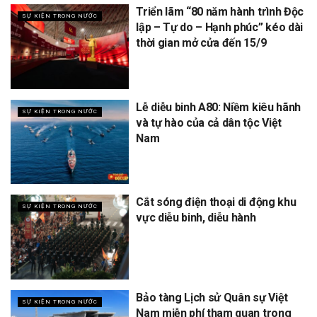
Triển lãm “80 năm hành trình Độc
SỰ KIỆN TRONG NƯỚC
lập – Tự do – Hạnh phúc” kéo dài
thời gian mở cửa đến 15/9
Lễ diễu binh A80: Niềm kiêu hãnh
SỰ KIỆN TRONG NƯỚC
và tự hào của cả dân tộc Việt
Nam
Cắt sóng điện thoại di động khu
SỰ KIỆN TRONG NƯỚC
vực diễu binh, diễu hành
Bảo tàng Lịch sử Quân sự Việt
SỰ KIỆN TRONG NƯỚC
Nam miễn phí tham quan trong