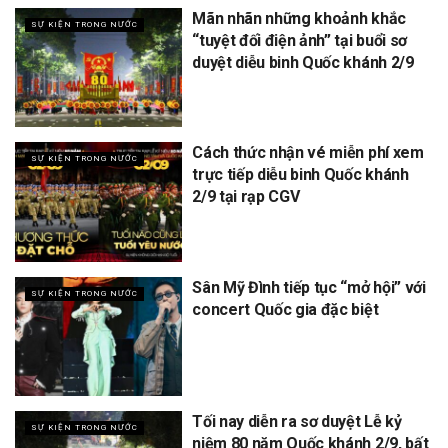
Mãn nhãn những khoảnh khắc
SỰ KIỆN TRONG NƯỚC
“tuyệt đối điện ảnh” tại buổi sơ
duyệt diễu binh Quốc khánh 2/9
Cách thức nhận vé miễn phí xem
SỰ KIỆN TRONG NƯỚC
trực tiếp diễu binh Quốc khánh
2/9 tại rạp CGV
Sân Mỹ Đình tiếp tục “mở hội” với
SỰ KIỆN TRONG NƯỚC
concert Quốc gia đặc biệt
Tối nay diễn ra sơ duyệt Lễ kỷ
SỰ KIỆN TRONG NƯỚC
niệm 80 năm Quốc khánh 2/9, bất