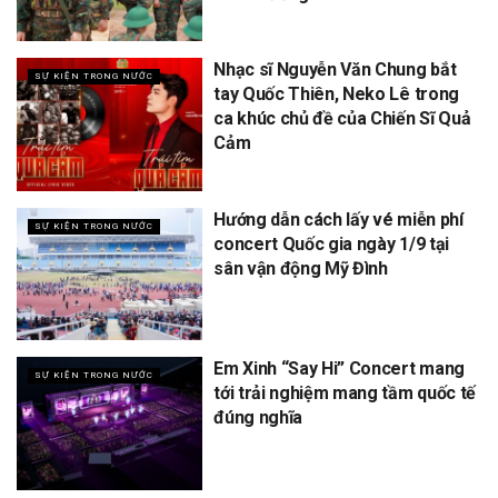
Nhạc sĩ Nguyễn Văn Chung bắt
SỰ KIỆN TRONG NƯỚC
tay Quốc Thiên, Neko Lê trong
ca khúc chủ đề của Chiến Sĩ Quả
Cảm
Hướng dẫn cách lấy vé miễn phí
SỰ KIỆN TRONG NƯỚC
concert Quốc gia ngày 1/9 tại
sân vận động Mỹ Đình
Em Xinh “Say Hi” Concert mang
SỰ KIỆN TRONG NƯỚC
tới trải nghiệm mang tầm quốc tế
đúng nghĩa