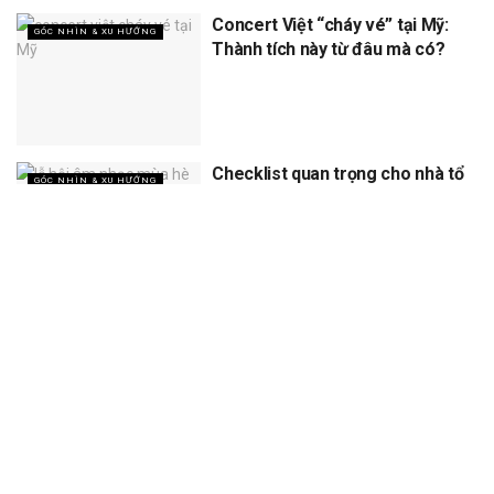
Concert Việt “cháy vé” tại Mỹ:
GÓC NHÌN & XU HƯỚNG
Thành tích này từ đâu mà có?
Checklist quan trọng cho nhà tổ
GÓC NHÌN & XU HƯỚNG
chức khi làm sự kiện ngoài trời
vào mùa hè nắng nóng
XEM THÊM