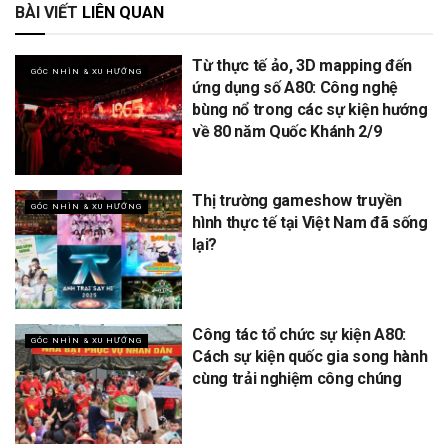
BÀI VIẾT
LIÊN QUAN
Từ thực tế ảo, 3D mapping đến
GÓC NHÌN & XU HƯỚNG
ứng dụng số A80: Công nghệ
bùng nổ trong các sự kiện hướng
về 80 năm Quốc Khánh 2/9
Thị trường gameshow truyền
GÓC NHÌN & XU HƯỚNG
hình thực tế tại Việt Nam đã sống
lại?
Công tác tổ chức sự kiện A80:
GÓC NHÌN & XU HƯỚNG
Cách sự kiện quốc gia song hành
cùng trải nghiệm công chúng