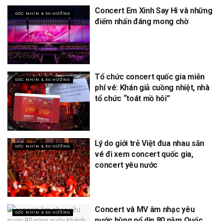
Concert Em Xinh Say Hi và những
GÓC NHÌN & XU HƯỚNG
điểm nhấn đáng mong chờ
Tổ chức concert quốc gia miễn
GÓC NHÌN & XU HƯỚNG
phí vé: Khán giả cuồng nhiệt, nhà
tổ chức “toát mồ hôi”
Lý do giới trẻ Việt đua nhau săn
GÓC NHÌN & XU HƯỚNG
vé đi xem concert quốc gia,
concert yêu nước
Concert và MV âm nhạc yêu
GÓC NHÌN & XU HƯỚNG
nước bùng nổ dịp 80 năm Quốc