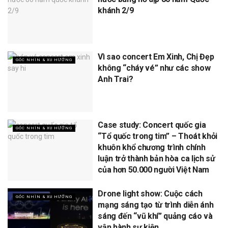
khánh 2/9
Vì sao concert Em Xinh, Chị Đẹp
GÓC NHÌN & XU HƯỚNG
không “cháy vé” như các show
Anh Trai?
Case study: Concert quốc gia
GÓC NHÌN & XU HƯỚNG
“Tổ quốc trong tim” – Thoát khỏi
khuôn khổ chương trình chính
luận trở thành bản hòa ca lịch sử
của hơn 50.000 người Việt Nam
Drone light show: Cuộc cách
GÓC NHÌN & XU HƯỚNG
mạng sáng tạo từ trình diễn ánh
sáng đến “vũ khí” quảng cáo và
vận hành sự kiện