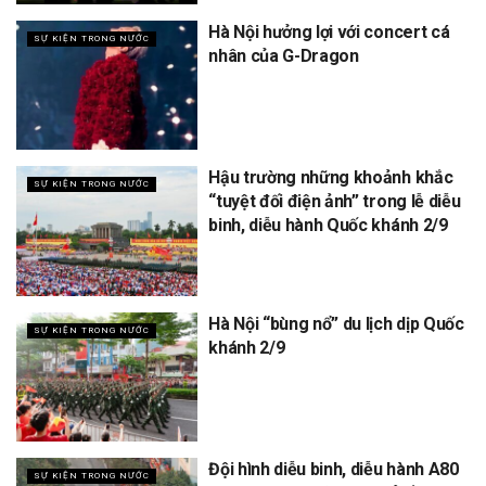
Hà Nội hưởng lợi với concert cá
SỰ KIỆN TRONG NƯỚC
nhân của G-Dragon
Hậu trường những khoảnh khắc
SỰ KIỆN TRONG NƯỚC
“tuyệt đối điện ảnh” trong lễ diễu
binh, diễu hành Quốc khánh 2/9
Hà Nội “bùng nổ” du lịch dịp Quốc
SỰ KIỆN TRONG NƯỚC
khánh 2/9
Đội hình diễu binh, diễu hành A80
SỰ KIỆN TRONG NƯỚC