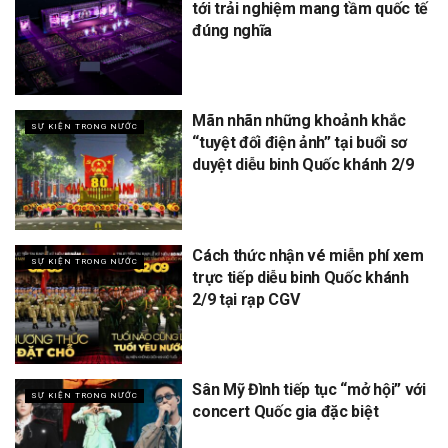
tới trải nghiệm mang tầm quốc tế
đúng nghĩa
Mãn nhãn những khoảnh khắc
SỰ KIỆN TRONG NƯỚC
“tuyệt đối điện ảnh” tại buổi sơ
duyệt diễu binh Quốc khánh 2/9
Cách thức nhận vé miễn phí xem
SỰ KIỆN TRONG NƯỚC
trực tiếp diễu binh Quốc khánh
2/9 tại rạp CGV
Sân Mỹ Đình tiếp tục “mở hội” với
SỰ KIỆN TRONG NƯỚC
concert Quốc gia đặc biệt