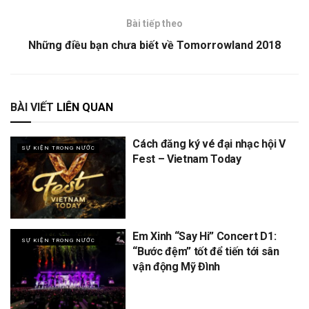
Bài tiếp theo
Những điều bạn chưa biết về Tomorrowland 2018
BÀI VIẾT
LIÊN QUAN
Cách đăng ký vé đại nhạc hội V
SỰ KIỆN TRONG NƯỚC
Fest – Vietnam Today
Em Xinh “Say Hi” Concert D1:
SỰ KIỆN TRONG NƯỚC
“Bước đệm” tốt để tiến tới sân
vận động Mỹ Đình