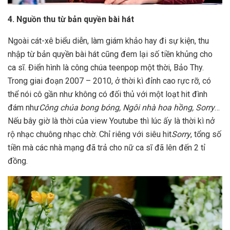
4. Nguồn thu từ bản quyền bài hát
Ngoài cát-xê biểu diễn, làm giám khảo hay đi sự kiện, thu
nhập từ bản quyền bài hát cũng đem lại số tiền khủng cho
ca sĩ. Điển hình là công chúa teenpop một thời, Bảo Thy.
Trong giai đoạn 2007 – 2010, ở thời kì đỉnh cao rực rỡ, có
thể nói cô gần như không có đối thủ với một loạt hit đình
đám như
Công chúa bong bóng, Ngôi nhà hoa hồng, Sorry
…
Nếu bây giờ là thời của view Youtube thì lúc ấy là thời kì nở
rộ nhạc chuông nhạc chờ. Chỉ riêng với siêu hit
Sorry
, tổng số
tiền mà các nhà mạng đã trả cho nữ ca sĩ đã lên đến 2 tỉ
đồng.