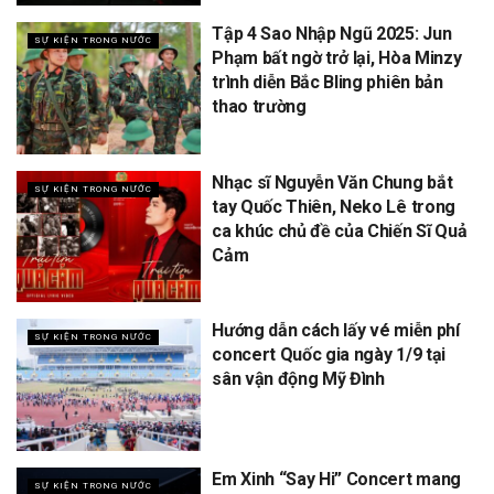
Tập 4 Sao Nhập Ngũ 2025: Jun
SỰ KIỆN TRONG NƯỚC
Phạm bất ngờ trở lại, Hòa Minzy
trình diễn Bắc Bling phiên bản
thao trường
Nhạc sĩ Nguyễn Văn Chung bắt
SỰ KIỆN TRONG NƯỚC
tay Quốc Thiên, Neko Lê trong
ca khúc chủ đề của Chiến Sĩ Quả
Cảm
Hướng dẫn cách lấy vé miễn phí
SỰ KIỆN TRONG NƯỚC
concert Quốc gia ngày 1/9 tại
sân vận động Mỹ Đình
Em Xinh “Say Hi” Concert mang
SỰ KIỆN TRONG NƯỚC