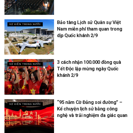
Bảo tàng Lịch sử Quân sự Việt
SỰ KIỆN TRONG NƯỚC
Nam miễn phí tham quan trong
dịp Quốc khánh 2/9
3 cách nhận 100.000 đồng quà
SỰ KIỆN TRONG NƯỚC
Tết Độc lập mừng ngày Quốc
khánh 2/9
“95 năm Cờ Đảng soi đường” –
SỰ KIỆN TRONG NƯỚC
Kể chuyện lịch sử bằng công
nghệ và trải nghiệm đa giác quan