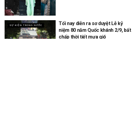
Tối nay diễn ra sơ duyệt Lễ kỷ
SỰ KIỆN TRONG NƯỚC
niệm 80 năm Quốc khánh 2/9, bất
chấp thời tiết mưa gió
XEM THÊM
Để lại một bình luận
Email của bạn sẽ không được hiển thị công khai.
Các trường bắt
*
buộc được đánh dấu
*
Bình luận