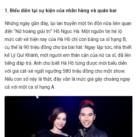
1. Biểu diễn tại sự kiện của nhãn hàng và quán bar
Những ngày gần đây, lại lan truyền một tin đồn nữa liên quan
đến “Nữ hoàng giải trí” Hồ Ngọc Hà. Một nguồn tin hé lộ
mức cát-xê hiện nay của Hà Hồ chỉ còn bằng ca sĩ hạng B,
cụ thể là 90 triệu đồng cho ba bài hát. Ngay lập tức, nhà thiết
kế Lý Quí Khánh, một người em thân cận của nữ ca sĩ, đã lên
tiếng đáp trả. Anh cho biết Hà Hồ từng được mời biểu diễn
với giá cát-xê ngất ngưỡng 580 triệu đồng cho một show.
Nếu con số này là thật, đây vẫn là mức giá gây choáng ngay
cả với một ca sĩ hạng A.