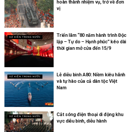
hoàn thành nhiệm vụ, trở về đơn
vị
Triển lãm “80 năm hành trình Độc
SỰ KIỆN TRONG NƯỚC
lập – Tự do – Hạnh phúc” kéo dài
thời gian mở cửa đến 15/9
Lễ diễu binh A80: Niềm kiêu hãnh
SỰ KIỆN TRONG NƯỚC
và tự hào của cả dân tộc Việt
Nam
Cắt sóng điện thoại di động khu
SỰ KIỆN TRONG NƯỚC
vực diễu binh, diễu hành