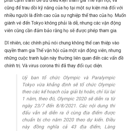
phải cạnh tranh để đủ điều kiện tham gia Thế vận hội, và
cũng để trau dồi kỹ năng của họ tại một sự kiện mà đối với
nhiều người là đỉnh cao của sự nghiệp thể thao của họ. Muốn
giành vé đến Tokyo không phải là dễ, nhưng các vận động
viên cũng cần đảm bảo rằng họ sẽ được phép tham gia.
Dĩ nhiên, các chính phủ nói chung không thể can thiệp vào
quyền tham gia Thế vận hội của một vận động viên, nhưng
những cuộc tranh luận này thường liên quan đến các vấn đề
chính trị. Và virus corona thì đã thay đổi cục diện.
Uỷ ban tổ chức Olympic và Paralympic
Tokyo vừa khẳng định sẽ tổ chức Olympic
theo các kế hoạch của giải bị hoãn, chỉ lùi lại
1 năm, theo đó, Olympic 2020 sẽ diễn ra từ
ngày 23/7 đến 8/8/2021. Các nội dung thi
đấu vẫn sẽ diễn ra ở cùng địa điểm được
chuẩn bị cho năm 2020 theo dự kiến. Điều
này đồng nghĩa cả 43 địa điểm, Làng