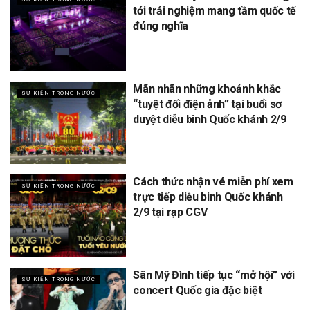
tới trải nghiệm mang tầm quốc tế
đúng nghĩa
Mãn nhãn những khoảnh khắc
SỰ KIỆN TRONG NƯỚC
“tuyệt đối điện ảnh” tại buổi sơ
duyệt diễu binh Quốc khánh 2/9
Cách thức nhận vé miễn phí xem
SỰ KIỆN TRONG NƯỚC
trực tiếp diễu binh Quốc khánh
2/9 tại rạp CGV
Sân Mỹ Đình tiếp tục “mở hội” với
SỰ KIỆN TRONG NƯỚC
concert Quốc gia đặc biệt