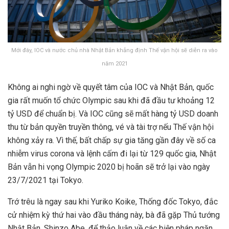
Mới đây, IOC và nước chủ nhà Nhật Bản khẳng định Thế vận hội sẽ diễn ra vào
năm 2021
Không ai nghi ngờ về quyết tâm của IOC và Nhật Bản, quốc
gia rất muốn tổ chức Olympic sau khi đã đầu tư khoảng 12
tỷ USD để chuẩn bị. Và IOC cũng sẽ mất hàng tỷ USD doanh
thu từ bản quyền truyền thông, vé và tài trợ nếu Thế vận hội
không xảy ra. Vì thế, bất chấp sự gia tăng gần đây về số ca
nhiễm virus corona và lệnh cấm đi lại từ 129 quốc gia, Nhật
Bản vẫn hi vọng Olympic 2020 bị hoãn sẽ trở lại vào ngày
23/7/2021 tại Tokyo.
Trớ trêu là ngay sau khi Yuriko Koike, Thống đốc Tokyo, đắc
cử nhiệm kỳ thứ hai vào đầu tháng này, bà đã gặp Thủ tướng
Nhật Bản, Shinzo Abe, để thảo luận về các biện pháp ngăn