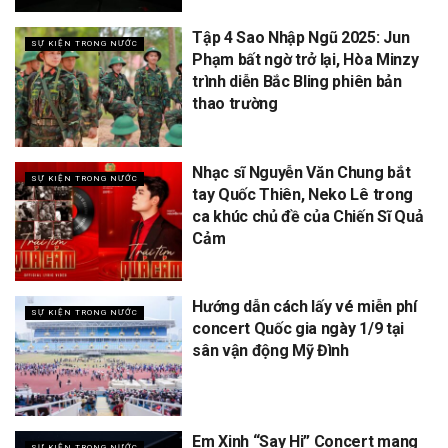
Tập 4 Sao Nhập Ngũ 2025: Jun
SỰ KIỆN TRONG NƯỚC
Phạm bất ngờ trở lại, Hòa Minzy
trình diễn Bắc Bling phiên bản
thao trường
Nhạc sĩ Nguyễn Văn Chung bắt
SỰ KIỆN TRONG NƯỚC
tay Quốc Thiên, Neko Lê trong
ca khúc chủ đề của Chiến Sĩ Quả
Cảm
Hướng dẫn cách lấy vé miễn phí
SỰ KIỆN TRONG NƯỚC
concert Quốc gia ngày 1/9 tại
sân vận động Mỹ Đình
Em Xinh “Say Hi” Concert mang
SỰ KIỆN TRONG NƯỚC