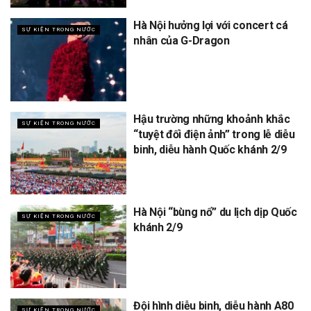
Hà Nội hưởng lợi với concert cá
SỰ KIỆN TRONG NƯỚC
nhân của G-Dragon
Hậu trường những khoảnh khắc
SỰ KIỆN TRONG NƯỚC
“tuyệt đối điện ảnh” trong lễ diễu
binh, diễu hành Quốc khánh 2/9
Hà Nội “bùng nổ” du lịch dịp Quốc
SỰ KIỆN TRONG NƯỚC
khánh 2/9
Đội hình diễu binh, diễu hành A80
SỰ KIỆN TRONG NƯỚC