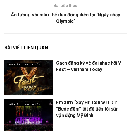
Bài tiếp theo
Ấn tượng với màn thể dục đồng diễn tại ‘Ngày chạy
Olympic’
BÀI VIẾT
LIÊN QUAN
Cách đăng ký vé đại nhạc hội V
SỰ KIỆN TRONG NƯỚC
Fest – Vietnam Today
Em Xinh “Say Hi” Concert D1:
SỰ KIỆN TRONG NƯỚC
“Bước đệm” tốt để tiến tới sân
vận động Mỹ Đình