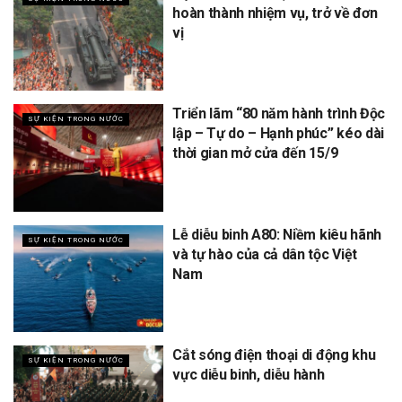
hoàn thành nhiệm vụ, trở về đơn
vị
Triển lãm “80 năm hành trình Độc
SỰ KIỆN TRONG NƯỚC
lập – Tự do – Hạnh phúc” kéo dài
thời gian mở cửa đến 15/9
Lễ diễu binh A80: Niềm kiêu hãnh
SỰ KIỆN TRONG NƯỚC
và tự hào của cả dân tộc Việt
Nam
Cắt sóng điện thoại di động khu
SỰ KIỆN TRONG NƯỚC
vực diễu binh, diễu hành