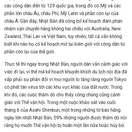
các công dân đến từ 129 quốc gia, trong đó có Mỹ và các
phần lớn châu Âu, châu Phi, Mỹ Latin và phần còn lại của
châu Á. Gần đây, Nhật Bản đã công bố kế hoạch đàm phán
nhằm vận chuyển hàng không hai chiều với Australia, New
Zealand, Thái Lan và Việt Nam, tuy nhiên, tất cả vẫn không
biết khi nào họ có kế hoạch mở lại biên giới với công dân từ
phần còn lại của thế giới.
Thực tế thì ngay trong Nhật Bản, người dân vẫn cảnh giác với
việc đi lại, vì thế mà kế hoạch khuyến khích du lịch nội địa đã
vấp phải sự phản đối vì mọi người lo lắng rằng người Tokyo
có phát tán virus tới các khu vực khác của đất nước. Trong
khi đó, các cuộc thăm dò cho thấy công chúng cũng cảnh
giác với Thế vận hội. Trong một cuộc khảo sát vào cuối
tháng 6 của Asahi Shimbun, một trong những tờ báo hằng
ngày lớn nhất Nhật Bản, 59% những người được thăm dò nói
rằng họ muốn Thế vận hội bị hoãn một lần nữa hoặc hủy bỏ.