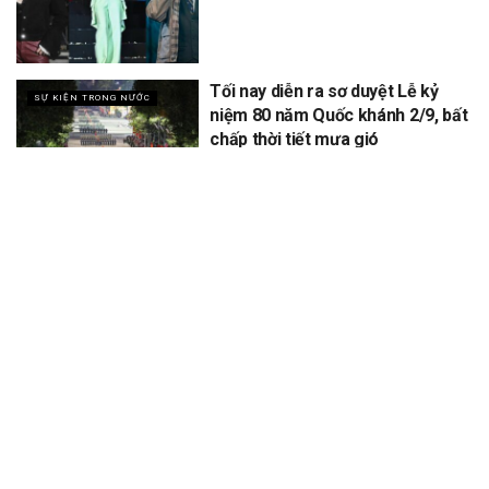
Tối nay diễn ra sơ duyệt Lễ kỷ
SỰ KIỆN TRONG NƯỚC
niệm 80 năm Quốc khánh 2/9, bất
chấp thời tiết mưa gió
XEM THÊM
Để lại một bình luận
Email của bạn sẽ không được hiển thị công khai.
Các trường bắt
*
buộc được đánh dấu