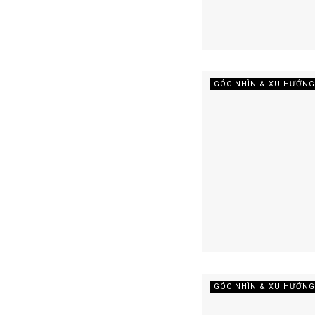
GÓC NHÌN & XU HƯỚNG
GÓC NHÌN & XU HƯỚNG