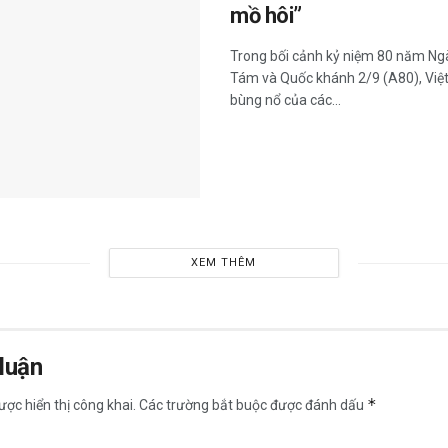
mồ hôi”
Trong bối cảnh kỷ niệm 80 năm N
Tám và Quốc khánh 2/9 (A80), Việ
bùng nổ của các...
XEM THÊM
 luận
*
ợc hiển thị công khai.
Các trường bắt buộc được đánh dấu