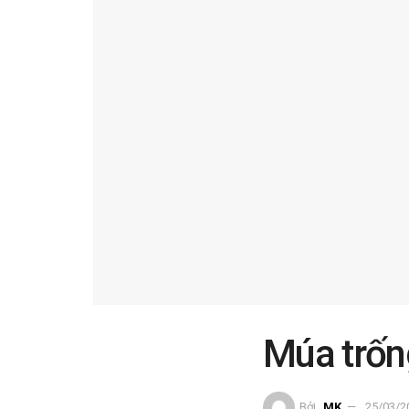
Múa trốn
Bởi
MK
25/03/2