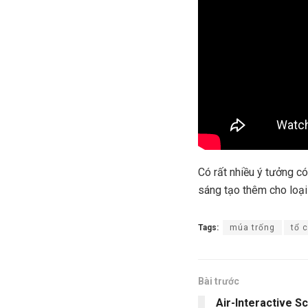
Có rất nhiều ý tưởng có
sáng tạo thêm cho loại
Tags:
múa trống
tổ 
Bài trước
Air-Interactive S