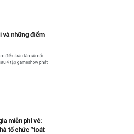
i và những điểm
âm điểm bàn tán sôi nổi
ỉ sau 4 tập gameshow phát
ia miễn phí vé:
hà tổ chức “toát