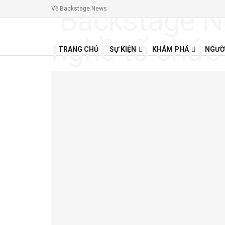
Về Backstage News
TRANG CHỦ
SỰ KIỆN
KHÁM PHÁ
NGƯỜ