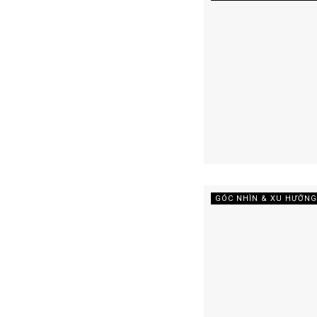
GÓC NHÌN & XU HƯỚNG