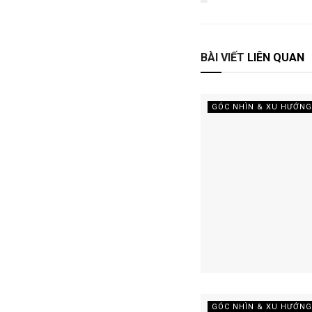
BÀI VIẾT
LIÊN QUAN
GÓC NHÌN & XU HƯỚNG
GÓC NHÌN & XU HƯỚNG