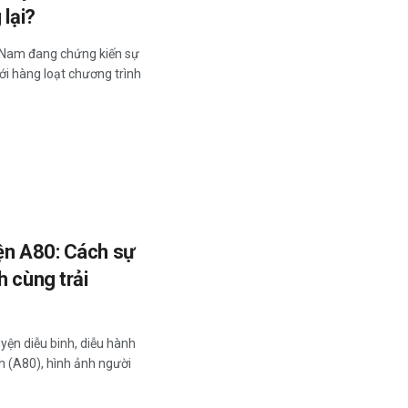
 lại?
t Nam đang chứng kiến sự
i hàng loạt chương trình
ện A80: Cách sự
h cùng trải
yện diễu binh, diễu hành
 (A80), hình ảnh người