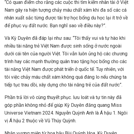
“Có quan điểm cho rằng các cuộc thi tìm kiếm nhân tài ở Việt
Nam gây ra hiện tượng chảy máu chất xám khi đa số các cá
nhân xuất sắc từng được tài trợ học bổng du học lại ít trở về
để phục vụ đất nước. Bạn nghĩ sao về điều này?”.
Và Kỳ Duyên đã đáp lại như sau: “Tôi thấy vui và tự hào khi
nhiều tài năng trẻ Việt Nam được sinh sống ở nước ngoài
dưới cái tên của người Việt. Tôi vẫn luôn ủng hộ các chương
trình hay các mạnh thường quân trao tặng học bổng cho các
tài năng Việt Nam được phát triển ở quốc tế. Tuy nhiên, với
tôi việc chảy máu chất xám không quá đáng lo nếu chúng ta
tiếp tục trau dồi, xây dựng cho tài năng trẻ của đất nước”.
Phần trả lời vô cùng thuyết phục. lưu loát và tự tin này đã
góp phần không nhỏ để giúp Kỳ Duyên đăng quang Miss
Universe Vietnam 2024. Nguyễn Quỳnh Anh là Á hậu 1. Ngôi
vị Á hậu 2 thuộc về Vũ Thúy Quỳnh.
Nhận vương miện từ hoa hậu Bùi Quỳnh Hoa, Kỳ Duyên