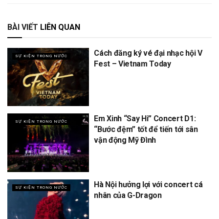
BÀI VIẾT
LIÊN QUAN
Cách đăng ký vé đại nhạc hội V
SỰ KIỆN TRONG NƯỚC
Fest – Vietnam Today
Em Xinh “Say Hi” Concert D1:
SỰ KIỆN TRONG NƯỚC
“Bước đệm” tốt để tiến tới sân
vận động Mỹ Đình
Hà Nội hưởng lợi với concert cá
SỰ KIỆN TRONG NƯỚC
nhân của G-Dragon