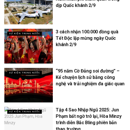
dịp Quốc khánh 2/9
3 cách nhận 100.000 đồng quà
SỰ KIỆN TRONG NƯỚC
Tết Độc lập mừng ngày Quốc
khánh 2/9
“95 năm Cờ Đảng soi đường” –
SỰ KIỆN TRONG NƯỚC
Kể chuyện lịch sử bằng công
nghệ và trải nghiệm đa giác quan
Tập 4 Sao Nhập Ngũ 2025: Jun
SỰ KIỆN TRONG NƯỚC
Phạm bất ngờ trở lại, Hòa Minzy
trình diễn Bắc Bling phiên bản
thao trường