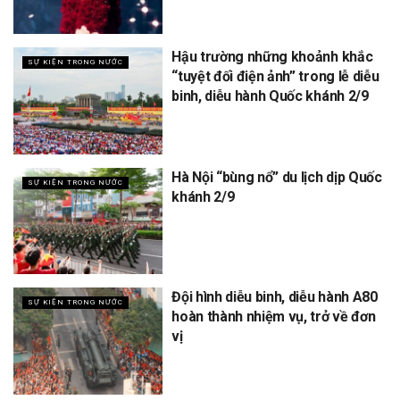
Hậu trường những khoảnh khắc
SỰ KIỆN TRONG NƯỚC
“tuyệt đối điện ảnh” trong lễ diễu
binh, diễu hành Quốc khánh 2/9
Hà Nội “bùng nổ” du lịch dịp Quốc
SỰ KIỆN TRONG NƯỚC
khánh 2/9
Đội hình diễu binh, diễu hành A80
SỰ KIỆN TRONG NƯỚC
hoàn thành nhiệm vụ, trở về đơn
vị