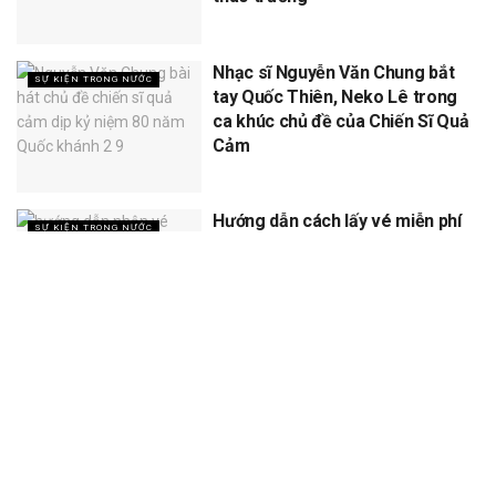
Nhạc sĩ Nguyễn Văn Chung bắt
SỰ KIỆN TRONG NƯỚC
tay Quốc Thiên, Neko Lê trong
ca khúc chủ đề của Chiến Sĩ Quả
Cảm
Hướng dẫn cách lấy vé miễn phí
SỰ KIỆN TRONG NƯỚC
concert Quốc gia ngày 1/9 tại
sân vận động Mỹ Đình
XEM THÊM