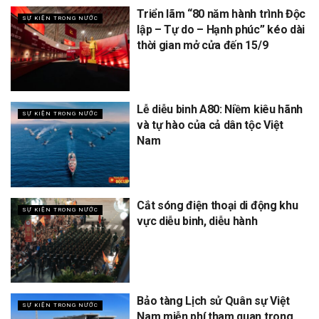
Triển lãm “80 năm hành trình Độc
SỰ KIỆN TRONG NƯỚC
lập – Tự do – Hạnh phúc” kéo dài
thời gian mở cửa đến 15/9
Lễ diễu binh A80: Niềm kiêu hãnh
SỰ KIỆN TRONG NƯỚC
và tự hào của cả dân tộc Việt
Nam
Cắt sóng điện thoại di động khu
SỰ KIỆN TRONG NƯỚC
vực diễu binh, diễu hành
Bảo tàng Lịch sử Quân sự Việt
SỰ KIỆN TRONG NƯỚC
Nam miễn phí tham quan trong