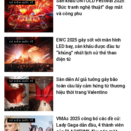
Sân khấu UNTOLD Festival 2025:
SỰ KIỆN QUỐC TẾ
“Bức tranh nghệ thuật” đẹp mắt
và công phu
EWC 2025 gây sốt với màn hình
SỰ KIỆN QUỐC TẾ
LED bay, sân khấu được đầu tư
“khủng” nhất lịch sử thể thao
điện tử
Sàn diễn AI giả tưởng gây bão
SỰ KIỆN QUỐC TẾ
toàn cầu lấy cảm hứng từ thương
hiệu thời trang Valentino
VMAs 2025 công bố các đề cử:
SỰ KIỆN QUỐC TẾ
Lady Gaga dẫn đầu, 4 thành viên