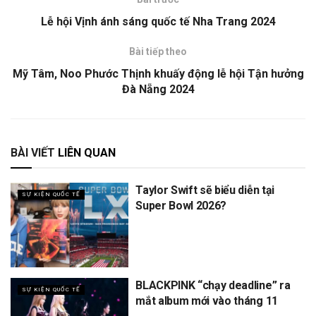
Lễ hội Vịnh ánh sáng quốc tế Nha Trang 2024
Bài tiếp theo
Mỹ Tâm, Noo Phước Thịnh khuấy động lễ hội Tận hưởng
Đà Nẵng 2024
BÀI VIẾT
LIÊN QUAN
Taylor Swift sẽ biểu diễn tại
SỰ KIỆN QUỐC TẾ
Super Bowl 2026?
BLACKPINK “chạy deadline” ra
SỰ KIỆN QUỐC TẾ
mắt album mới vào tháng 11