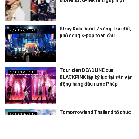
của BLACKPINK đều góp mặt
Stray Kids: Vượt 7 vòng Trái đất,
SỰ KIỆN QUỐC TẾ
phủ sóng K-pop toàn cầu
Tour diễn DEADLINE của
SỰ KIỆN QUỐC TẾ
BLACKPINK lập kỷ lục tại sân vận
động hàng đầu nước Pháp
Tomorrowland Thailand tổ chức
SỰ KIỆN QUỐC TẾ
5 năm, dự kiến thu về 12 tỷ