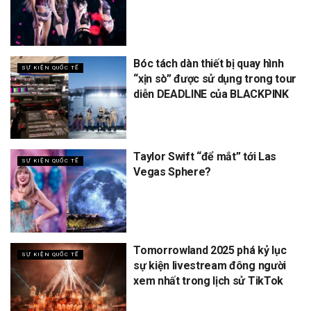
Bóc tách dàn thiết bị quay hình
SỰ KIỆN QUỐC TẾ
“xịn sò” được sử dụng trong tour
diễn DEADLINE của BLACKPINK
Taylor Swift “để mắt” tới Las
SỰ KIỆN QUỐC TẾ
Vegas Sphere?
Tomorrowland 2025 phá kỷ lục
SỰ KIỆN QUỐC TẾ
sự kiện livestream đông người
xem nhất trong lịch sử TikTok