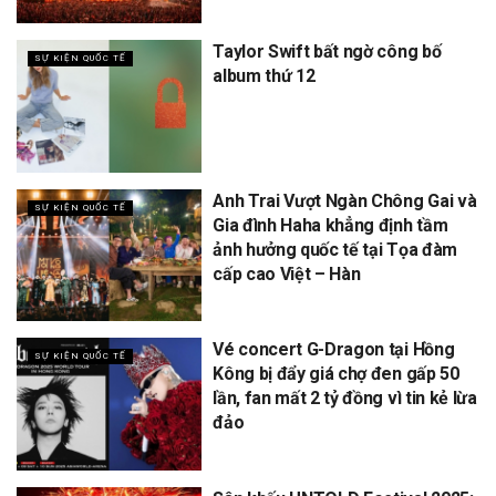
Taylor Swift bất ngờ công bố
SỰ KIỆN QUỐC TẾ
album thứ 12
Anh Trai Vượt Ngàn Chông Gai và
SỰ KIỆN QUỐC TẾ
Gia đình Haha khẳng định tầm
ảnh hưởng quốc tế tại Tọa đàm
cấp cao Việt – Hàn
Vé concert G-Dragon tại Hồng
SỰ KIỆN QUỐC TẾ
Kông bị đẩy giá chợ đen gấp 50
lần, fan mất 2 tỷ đồng vì tin kẻ lừa
đảo