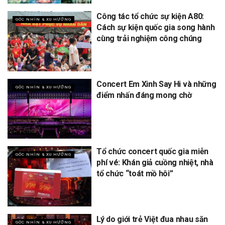
Công tác tổ chức sự kiện A80:
GÓC NHÌN & XU HƯỚNG
Cách sự kiện quốc gia song hành
cùng trải nghiệm công chúng
Concert Em Xinh Say Hi và những
GÓC NHÌN & XU HƯỚNG
điểm nhấn đáng mong chờ
Tổ chức concert quốc gia miễn
GÓC NHÌN & XU HƯỚNG
phí vé: Khán giả cuồng nhiệt, nhà
tổ chức “toát mồ hôi”
Lý do giới trẻ Việt đua nhau săn
GÓC NHÌN & XU HƯỚNG