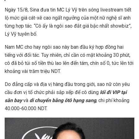
Ngày 15/8, Sina đưa tin MC Lý Vỹ trên sóng livestream tiết
lộ mức giá cát-xê cao ngất ngưởng của một nữ nghệ sĩ anh
từng hợp tác. “Cô ấy là ngôi sao đắt giá bậc nhất showbiz”,
Lý Vỹ tuyên bố.
Nam MC cho hay ngôi sao này ban đầu ký hợp đồng hai
tiếng với đối tác. Tuy nhiên, chỉ cần có mặt khoảng 30 phút,
cô đã bỏ túi số tiền thù lao lên đến tám, chín số 0, tức lên tới
khoảng vài trăm triệu NDT.
Do đẳng cấp và địa vị hàng đầu trong giới, sao nữ còn yêu
cầu đơn vị tổ chức phải sắp xếp để cô dùng
lối đi VIP tại
sân bay
và
di chuyển bằng ôtô hạng sang
, chi phí khoảng
40.000-60.000 NDT.