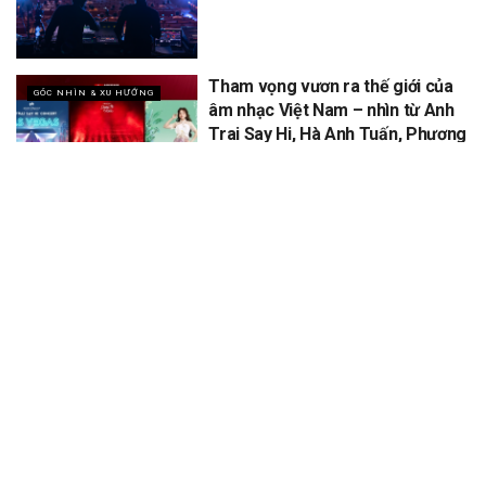
Tham vọng vươn ra thế giới của
GÓC NHÌN & XU HƯỚNG
âm nhạc Việt Nam – nhìn từ Anh
Trai Say Hi, Hà Anh Tuấn, Phương
Mỹ Chi
XEM THÊM
Để lại một bình luận
Email của bạn sẽ không được hiển thị công khai.
Các trường bắt
*
buộc được đánh dấu
*
Bình luận