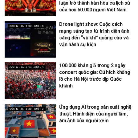
luận trở thành bản hòa ca lịch sử
của hơn 50.000 người Việt Nam
Drone light show: Cuộc cách
GÓC NHÌN & XU HƯỚNG
mạng sáng tạo từ trình diễn ánh
sáng đến “vũ khí” quảng cáo và
vận hành sự kiện
100.000 khán giả trong 2 ngày
GÓC NHÌN & XU HƯỚNG
concert quốc gia: Cú hích khổng
lồ cho Hà Nội trước dịp Quốc
khánh
Ứng dụng AI trong sản xuất nghệ
GÓC NHÌN & XU HƯỚNG
thuật: Hãnh diện của người làm,
ám ảnh của người xem