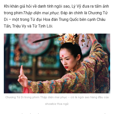
Khi khán giả hỏi về danh tính ngôi sao, Lý Vỹ đưa ra tấm ảnh
trong phim
Thập diện mai phục.
Đáp án chính là Chương Tử
Di – một trong Tứ đại Hoa đán Trung Quốc bên cạnh Châu
Tấn, Triệu Vy và Từ Tịnh Lôi.
Chương Tử Di trong phim Thập diện mai phục – cô là ngôi sao hàng đầu của
showbiz Hoa ngữ.