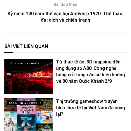
Bài tiếp theo
Kỷ niệm 100 năm thế vận hội Antwerp 1920: Thể thao,
đại dịch và chiến tranh
BÀI VIẾT
LIÊN QUAN
Từ thực tế ảo, 3D mapping đến
GÓC NHÌN & XU HƯỚNG
ứng dụng số A80: Công nghệ
bùng nổ trong các sự kiện hướng
về 80 năm Quốc Khánh 2/9
Thị trường gameshow truyền
GÓC NHÌN & XU HƯỚNG
hình thực tế tại Việt Nam đã sống
lại?