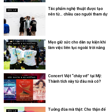
Tác phẩm nghệ thuật được tạo
ĐỘC LẠ
nên từ… chiều cao người tham dự
Mẹo giữ sức cho dân sự kiện khi
GÓC NHÌN & XU HƯỚNG
làm việc liên tục ngoài trời nắng
Concert Việt “cháy vé” tại Mỹ:
GÓC NHÌN & XU HƯỚNG
Thành tích này từ đâu mà có?
Tưởng đùa mà thật: Cho thận để
ĐỘC LẠ