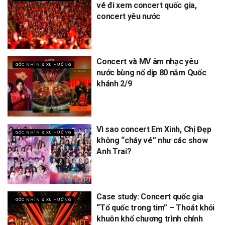
vé đi xem concert quốc gia,
concert yêu nước
Concert và MV âm nhạc yêu
GÓC NHÌN & XU HƯỚNG
nước bùng nổ dịp 80 năm Quốc
khánh 2/9
Vì sao concert Em Xinh, Chị Đẹp
GÓC NHÌN & XU HƯỚNG
không “cháy vé” như các show
Anh Trai?
Case study: Concert quốc gia
GÓC NHÌN & XU HƯỚNG
“Tổ quốc trong tim” – Thoát khỏi
khuôn khổ chương trình chính