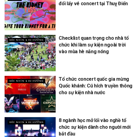
đổi lấy vé concert tại Thuỵ Điển
Checklist quan trọng cho nhà tổ
GÓC NHÌN & XU HƯỚNG
chức khi làm sự kiện ngoài trời
vào mùa hè nắng nóng
Tổ chức concert quốc gia mừng
GÓC NHÌN & XU HƯỚNG
Quốc khánh: Cú hích truyền thông
cho sự kiện nhà nước
8 ngành học mở lối vào nghề tổ
GÓC NHÌN & XU HƯỚNG
chức sự kiện dành cho người mới
bắt đầu