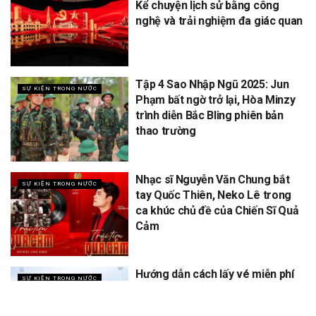
Kể chuyện lịch sử bằng công
nghệ và trải nghiệm đa giác quan
Tập 4 Sao Nhập Ngũ 2025: Jun
SỰ KIỆN TRONG NƯỚC
Phạm bất ngờ trở lại, Hòa Minzy
trình diễn Bắc Bling phiên bản
thao trường
Nhạc sĩ Nguyễn Văn Chung bắt
SỰ KIỆN TRONG NƯỚC
tay Quốc Thiên, Neko Lê trong
ca khúc chủ đề của Chiến Sĩ Quả
Cảm
Hướng dẫn cách lấy vé miễn phí
SỰ KIỆN TRONG NƯỚC
concert Quốc gia ngày 1/9 tại
sân vận động Mỹ Đình