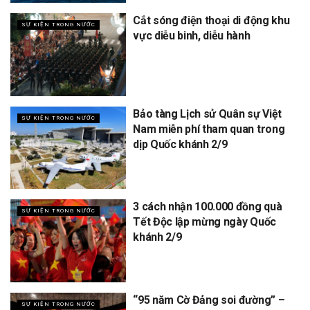
Cắt sóng điện thoại di động khu
SỰ KIỆN TRONG NƯỚC
vực diễu binh, diễu hành
Bảo tàng Lịch sử Quân sự Việt
SỰ KIỆN TRONG NƯỚC
Nam miễn phí tham quan trong
dịp Quốc khánh 2/9
3 cách nhận 100.000 đồng quà
SỰ KIỆN TRONG NƯỚC
Tết Độc lập mừng ngày Quốc
khánh 2/9
“95 năm Cờ Đảng soi đường” –
SỰ KIỆN TRONG NƯỚC