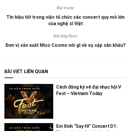
Bài trước
Tín hiệu tốt trong việc tổ chức các concert quy mô lớn
của nghệ sĩ Việt
Bài tiếp theo
Đơn vị sản xuất Miss Cosmo nói gì về vụ sập sân khấu?
BÀI VIẾT
LIÊN QUAN
Cách đăng ký vé đại nhạc hội V
SỰ KIỆN TRONG NƯỚC
Fest – Vietnam Today
Em Xinh “Say Hi” Concert D1:
SỰ KIỆN TRONG NƯỚC