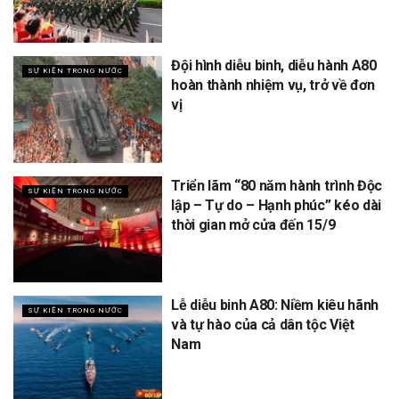
Đội hình diễu binh, diễu hành A80
SỰ KIỆN TRONG NƯỚC
hoàn thành nhiệm vụ, trở về đơn
vị
Triển lãm “80 năm hành trình Độc
SỰ KIỆN TRONG NƯỚC
lập – Tự do – Hạnh phúc” kéo dài
thời gian mở cửa đến 15/9
Lễ diễu binh A80: Niềm kiêu hãnh
SỰ KIỆN TRONG NƯỚC
và tự hào của cả dân tộc Việt
Nam