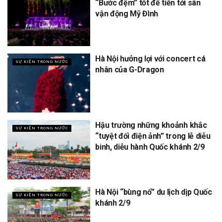
“Bước đệm” tốt để tiến tới sân
vận động Mỹ Đình
Hà Nội hưởng lợi với concert cá
SỰ KIỆN TRONG NƯỚC
nhân của G-Dragon
Hậu trường những khoảnh khắc
SỰ KIỆN TRONG NƯỚC
“tuyệt đối điện ảnh” trong lễ diễu
binh, diễu hành Quốc khánh 2/9
Hà Nội “bùng nổ” du lịch dịp Quốc
SỰ KIỆN TRONG NƯỚC
khánh 2/9