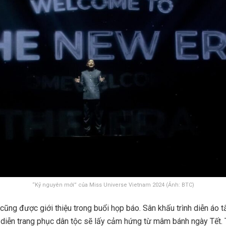
“Kỷ nguyên mới” của Miss Universe Vietnam 2024 (Ảnh: BTC)
n cũng được giới thiệu trong buổi họp báo. Sân khấu trình diễn áo
h diễn trang phục dân tộc sẽ lấy cảm hứng từ mâm bánh ngày Tết.