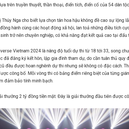
dựa trên truyền thuyết, thần thoại, điển tích, điển cố của 54 dân tộ
Thúy Nga cho biết lựa chọn tân hoa hậu không đề cao sự lộng lẫ
đồng hành cùng các hoạt động xã hội, lan toả những điều tích cự
 sinh trở nên chuyên nghiệp, có khả năng đạt kết quả cao tại đấu 
erse Vietnam 2024 là nâng độ tuổi dự thi từ 18 tới 33, song chư
ặc đã đăng ký kết hôn, lập gia đình tham dự, do cần tuân thủ quy 
a cũ đều được hoan nghênh dự thi nhưng sẽ không có đặc cách. T
ược công bố. Mỗi vòng thi có bảng điểm riêng biệt của từng giá
ằm đảm bảo tính minh bạch.
ải thưởng 2 tỷ đồng tiền mặt. Đây là giải thưởng đầu tiên được c