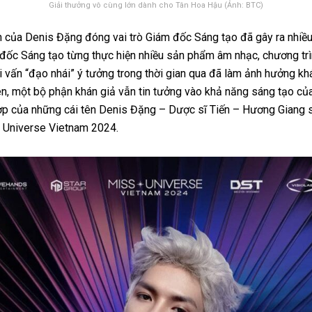
Giải thưởng vô cùng lớn dành cho Tân Hoa Hậu (Ảnh: BTC)
ện của Denis Đặng đóng vai trò Giám đốc Sáng tạo đã gây ra nhiều 
đốc Sáng tạo từng thực hiện nhiều sản phẩm âm nhạc, chương trì
i vấn “đạo nhái” ý tưởng trong thời gian qua đã làm ảnh hưởng kh
ên, một bộ phận khán giả vẫn tin tưởng vào khả năng sáng tạo củ
hợp của những cái tên Denis Đặng – Dược sĩ Tiến – Hương Giang 
 Universe Vietnam 2024.