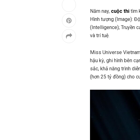
Năm nay,
cuộc thi
tìm 
Hình tượng (Image): Độc
(Intelligence); Truyền 
và trí tuệ.
Miss Universe Vietnam 
hậu kỳ, ghi hình bên cạ
sắc, khả năng trình diễ
(hơn 25 tỷ đồng) cho cu