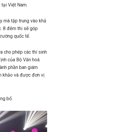
c tại Việt Nam.
y mà tập trung vào khả
c. 8 đêm thi sẽ góp
trường quốc tế.
a cho phép các thí sinh
định của Bộ Văn hoá.
hành phần ban giám
m khảo và được đơn vị
ông bố.