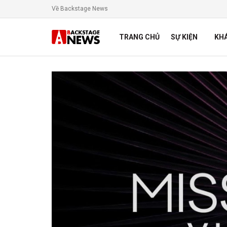
Về Backstage News
TRANG CHỦ
SỰ KIỆN
KH