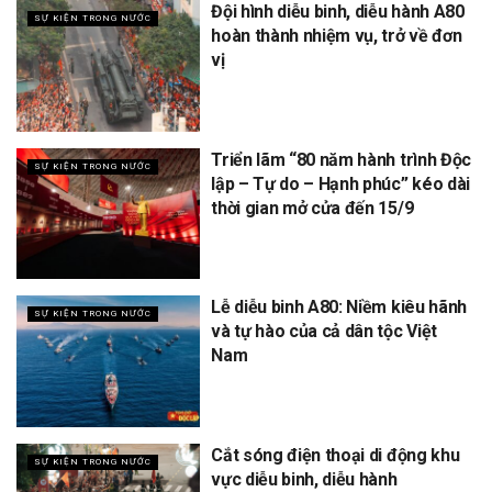
Đội hình diễu binh, diễu hành A80
SỰ KIỆN TRONG NƯỚC
hoàn thành nhiệm vụ, trở về đơn
vị
Triển lãm “80 năm hành trình Độc
SỰ KIỆN TRONG NƯỚC
lập – Tự do – Hạnh phúc” kéo dài
thời gian mở cửa đến 15/9
Lễ diễu binh A80: Niềm kiêu hãnh
SỰ KIỆN TRONG NƯỚC
và tự hào của cả dân tộc Việt
Nam
Cắt sóng điện thoại di động khu
SỰ KIỆN TRONG NƯỚC
vực diễu binh, diễu hành