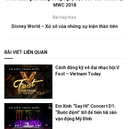
MWC 2018
Bài tiếp theo
Disney World – Xứ sở của những sự kiện thần tiên
BÀI VIẾT
LIÊN QUAN
Cách đăng ký vé đại nhạc hội V
SỰ KIỆN TRONG NƯỚC
Fest – Vietnam Today
Em Xinh “Say Hi” Concert D1:
SỰ KIỆN TRONG NƯỚC
“Bước đệm” tốt để tiến tới sân
vận động Mỹ Đình