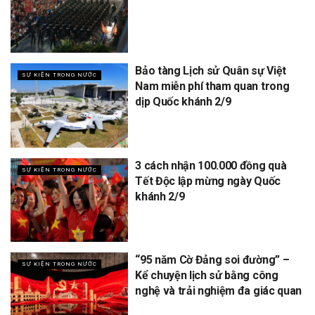
Bảo tàng Lịch sử Quân sự Việt
SỰ KIỆN TRONG NƯỚC
Nam miễn phí tham quan trong
dịp Quốc khánh 2/9
3 cách nhận 100.000 đồng quà
SỰ KIỆN TRONG NƯỚC
Tết Độc lập mừng ngày Quốc
khánh 2/9
“95 năm Cờ Đảng soi đường” –
SỰ KIỆN TRONG NƯỚC
Kể chuyện lịch sử bằng công
nghệ và trải nghiệm đa giác quan