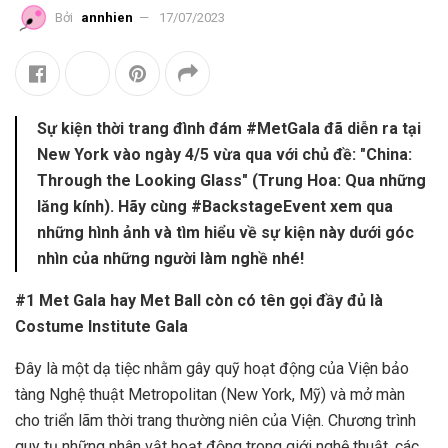
Bởi
annhien
17/07/2023
Sự kiện thời trang đình đám ‪#‎MetGala‬ đã diễn ra tại
New York vào ngày 4/5 vừa qua với chủ đề: "China:
Through the Looking Glass" (Trung Hoa: Qua những
lăng kính). Hãy cùng ‪#‎BackstageEvent‬ xem qua
những hình ảnh và tìm hiểu về sự kiện này dưới góc
nhìn của những người làm nghề nhé!
#1 Met Gala hay Met Ball còn có tên gọi đầy đủ là
Costume Institute Gala
Đây là một dạ tiệc nhằm gây quỹ hoạt động của Viện bảo
tàng Nghệ thuật Metropolitan (New York, Mỹ) và mở màn
cho triển lãm thời trang thường niên của Viện. Chương trình
quy tụ những nhân vật hoạt động trong giới nghệ thuật, các