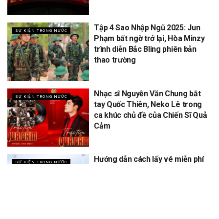
Tập 4 Sao Nhập Ngũ 2025: Jun
SỰ KIỆN TRONG NƯỚC
Phạm bất ngờ trở lại, Hòa Minzy
trình diễn Bắc Bling phiên bản
thao trường
Nhạc sĩ Nguyễn Văn Chung bắt
SỰ KIỆN TRONG NƯỚC
tay Quốc Thiên, Neko Lê trong
ca khúc chủ đề của Chiến Sĩ Quả
Cảm
Hướng dẫn cách lấy vé miễn phí
SỰ KIỆN TRONG NƯỚC
concert Quốc gia ngày 1/9 tại
sân vận động Mỹ Đình