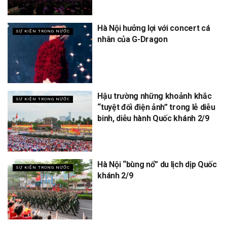
Hà Nội hưởng lợi với concert cá
SỰ KIỆN TRONG NƯỚC
nhân của G-Dragon
Hậu trường những khoảnh khắc
SỰ KIỆN TRONG NƯỚC
“tuyệt đối điện ảnh” trong lễ diễu
binh, diễu hành Quốc khánh 2/9
Hà Nội “bùng nổ” du lịch dịp Quốc
SỰ KIỆN TRONG NƯỚC
khánh 2/9