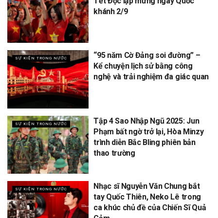
Tết Độc lập mừng ngày Quốc
khánh 2/9
“95 năm Cờ Đảng soi đường” –
SỰ KIỆN TRONG NƯỚC
Kể chuyện lịch sử bằng công
nghệ và trải nghiệm đa giác quan
Tập 4 Sao Nhập Ngũ 2025: Jun
SỰ KIỆN TRONG NƯỚC
Phạm bất ngờ trở lại, Hòa Minzy
trình diễn Bắc Bling phiên bản
thao trường
Nhạc sĩ Nguyễn Văn Chung bắt
SỰ KIỆN TRONG NƯỚC
tay Quốc Thiên, Neko Lê trong
ca khúc chủ đề của Chiến Sĩ Quả