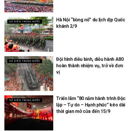
Hà Nội “bùng nổ” du lịch dịp Quốc
SỰ KIỆN TRONG NƯỚC
khánh 2/9
Đội hình diễu binh, diễu hành A80
SỰ KIỆN TRONG NƯỚC
hoàn thành nhiệm vụ, trở về đơn
vị
Triển lãm “80 năm hành trình Độc
SỰ KIỆN TRONG NƯỚC
lập – Tự do – Hạnh phúc” kéo dài
thời gian mở cửa đến 15/9