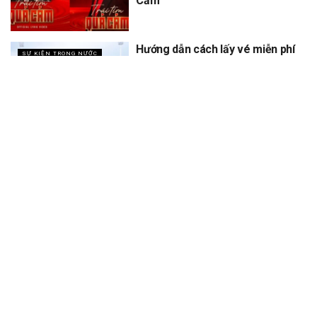
Cảm
Hướng dẫn cách lấy vé miễn phí
SỰ KIỆN TRONG NƯỚC
concert Quốc gia ngày 1/9 tại
sân vận động Mỹ Đình
XEM THÊM
Trang chủ
Sự Kiện
Khám Phá
Người Trong Ngành
Lịch Trình