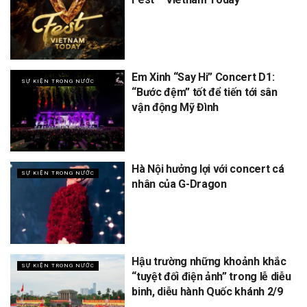
Em Xinh “Say Hi” Concert D1:
SỰ KIỆN TRONG NƯỚC
“Bước đệm” tốt để tiến tới sân
vận động Mỹ Đình
Hà Nội hưởng lợi với concert cá
SỰ KIỆN TRONG NƯỚC
nhân của G-Dragon
Hậu trường những khoảnh khắc
SỰ KIỆN TRONG NƯỚC
“tuyệt đối điện ảnh” trong lễ diễu
binh, diễu hành Quốc khánh 2/9