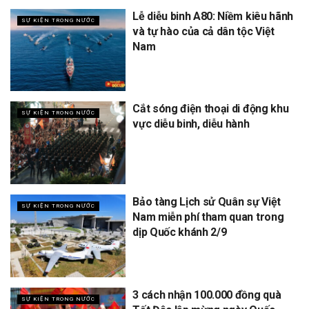
Lễ diễu binh A80: Niềm kiêu hãnh
SỰ KIỆN TRONG NƯỚC
và tự hào của cả dân tộc Việt
Nam
Cắt sóng điện thoại di động khu
SỰ KIỆN TRONG NƯỚC
vực diễu binh, diễu hành
Bảo tàng Lịch sử Quân sự Việt
SỰ KIỆN TRONG NƯỚC
Nam miễn phí tham quan trong
dịp Quốc khánh 2/9
3 cách nhận 100.000 đồng quà
SỰ KIỆN TRONG NƯỚC