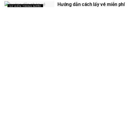
Hướng dẫn cách lấy vé miễn phí
SỰ KIỆN TRONG NƯỚC
concert Quốc gia ngày 1/9 tại
sân vận động Mỹ Đình
XEM THÊM
Trang chủ
Sự Kiện
Khám Phá
Người Trong Ngành
Lịch Trình