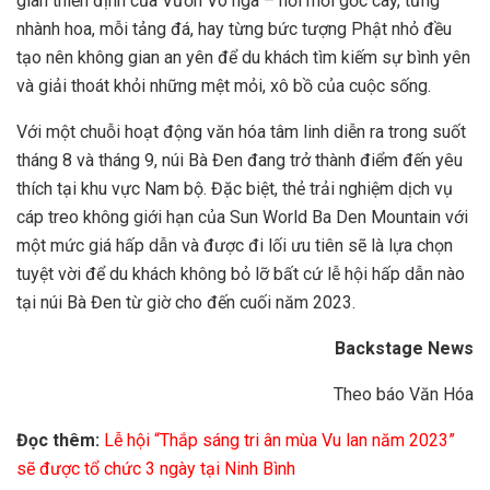
gian thiền định của Vườn Vô ngã – nơi mỗi gốc cây, từng
nhành hoa, mỗi tảng đá, hay từng bức tượng Phật nhỏ đều
tạo nên không gian an yên để du khách tìm kiếm sự bình yên
và giải thoát khỏi những mệt mỏi, xô bồ của cuộc sống.
Với một chuỗi hoạt động văn hóa tâm linh diễn ra trong suốt
tháng 8 và tháng 9, núi Bà Đen đang trở thành điểm đến yêu
thích tại khu vực Nam bộ. Đặc biệt, thẻ trải nghiệm dịch vụ
cáp treo không giới hạn của Sun World Ba Den Mountain với
một mức giá hấp dẫn và được đi lối ưu tiên sẽ là lựa chọn
tuyệt vời để du khách không bỏ lỡ bất cứ lễ hội hấp dẫn nào
tại núi Bà Đen từ giờ cho đến cuối năm 2023.
Backstage News
Theo báo Văn Hóa
Đọc thêm:
Lễ hội “Thắp sáng tri ân mùa Vu lan năm 2023”
sẽ được tổ chức 3 ngày tại Ninh Bình