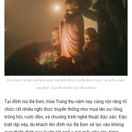
Du khách sẽ đến với khu vườn mới trên đỉnh núi Bà Đen mùa Trung thu năm
nay (Ảnh: Sun World Ba Den Mountain)
Tại đỉnh núi Bà Đen, mùa Trung thu năm nay cũng rộn ràng tổ
chức rất nhiều nghi thức truyền thống như múa lân sư rồng,
trống hội, rước đèn, và chương trình nghệ thuật đặc sắc. Đặc
biệt dịp này, du khách lên đỉnh núi Bà Đen sẽ lạc vào không