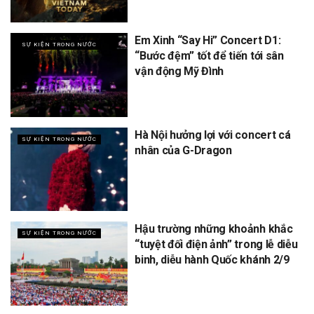
Em Xinh “Say Hi” Concert D1:
SỰ KIỆN TRONG NƯỚC
“Bước đệm” tốt để tiến tới sân
vận động Mỹ Đình
Hà Nội hưởng lợi với concert cá
SỰ KIỆN TRONG NƯỚC
nhân của G-Dragon
Hậu trường những khoảnh khắc
SỰ KIỆN TRONG NƯỚC
“tuyệt đối điện ảnh” trong lễ diễu
binh, diễu hành Quốc khánh 2/9