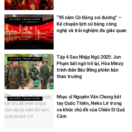
“95 năm Cờ Đảng soi đường” –
SỰ KIỆN TRONG NƯỚC
Kể chuyện lịch sử bằng công
nghệ và trải nghiệm đa giác quan
Tập 4 Sao Nhập Ngũ 2025: Jun
SỰ KIỆN TRONG NƯỚC
Phạm bất ngờ trở lại, Hòa Minzy
trình diễn Bắc Bling phiên bản
thao trường
Nhạc sĩ Nguyễn Văn Chung bắt
SỰ KIỆN TRONG NƯỚC
tay Quốc Thiên, Neko Lê trong
ca khúc chủ đề của Chiến Sĩ Quả
Cảm