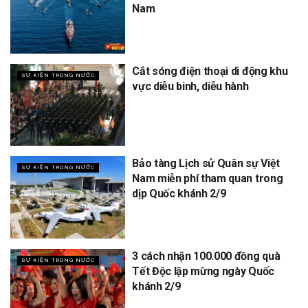
Nam
Cắt sóng điện thoại di động khu
SỰ KIỆN TRONG NƯỚC
vực diễu binh, diễu hành
Bảo tàng Lịch sử Quân sự Việt
SỰ KIỆN TRONG NƯỚC
Nam miễn phí tham quan trong
dịp Quốc khánh 2/9
3 cách nhận 100.000 đồng quà
SỰ KIỆN TRONG NƯỚC
Tết Độc lập mừng ngày Quốc
khánh 2/9