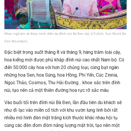
Nhạc ngũ âm sẽ được trình diễn tại đỉnh núi Bà Đen dịp 2/9 (Ảnh: Sun World Ba
Den Mountain)
Đặc biệt trong suốt tháng 8 và tháng 9, hàng trăm loài cây,
hoa kiểng mới được phủ khắp đỉnh núi cao nhất Nam bộ. Có
đến 50.000 cây hoa với hơn 20 chủng loại, cùng bạt ngàn
những hoa Sen, hoa Súng, hoa Hồng, Phi Yến, Cúc Zinnia,
Ngọc Thảo, Cosmos, Thu Hải Đường… khoe sắc trên đỉnh
núi, tạo nên cả một thiên đường hoa rực rỡ sắc màu.
Vào buổi tối trên đỉnh núi Bà Đen, lần đầu tiên du khách sẽ
như đi lạc vào miền cổ tích với khu vườn lung linh bởi rất
nhiều mô hình đèn mặt trăng kích thước khác nhau hội tụ
cùng các đèn đom đóm năng lượng mặt trời, tạo nên một