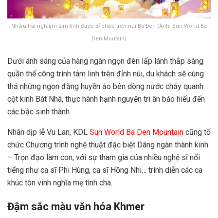
Nhiều trải nghiệm tâm linh được tổ chức trên núi Bà Đen (Ảnh: Sun World Ba
Den Moutain)
Dưới ánh sáng của hàng ngàn ngọn đèn lấp lánh thắp sáng
quần thể công trình tâm linh trên đỉnh núi, du khách sẽ cùng
thả những ngọn đăng huyền ảo bên dòng nước chảy quanh
cột kinh Bát Nhã, thực hành hạnh nguyện tri ân báo hiếu đến
các bậc sinh thành.
Nhân dịp lễ Vu Lan, KDL
Sun World Ba Den Mountain
cũng tổ
chức Chương trình nghệ thuật đặc biệt Dâng ngàn thành kính
– Trọn đạo làm con, với sự tham gia của nhiều nghệ sĩ nổi
tiếng như ca sĩ Phi Hùng, ca sĩ Hồng Nhi… trình diễn các ca
khúc tôn vinh nghĩa mẹ tình cha.
Đậm sắc màu văn hóa Khmer