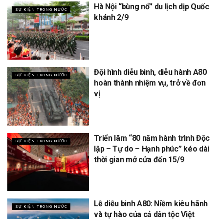
Hà Nội “bùng nổ” du lịch dịp Quốc
SỰ KIỆN TRONG NƯỚC
khánh 2/9
Đội hình diễu binh, diễu hành A80
SỰ KIỆN TRONG NƯỚC
hoàn thành nhiệm vụ, trở về đơn
vị
Triển lãm “80 năm hành trình Độc
SỰ KIỆN TRONG NƯỚC
lập – Tự do – Hạnh phúc” kéo dài
thời gian mở cửa đến 15/9
Lễ diễu binh A80: Niềm kiêu hãnh
SỰ KIỆN TRONG NƯỚC
và tự hào của cả dân tộc Việt