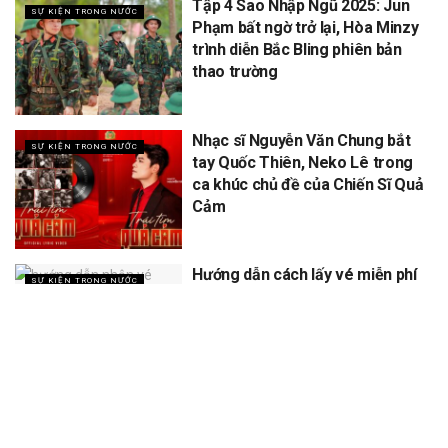
Tập 4 Sao Nhập Ngũ 2025: Jun
SỰ KIỆN TRONG NƯỚC
Phạm bất ngờ trở lại, Hòa Minzy
trình diễn Bắc Bling phiên bản
thao trường
Nhạc sĩ Nguyễn Văn Chung bắt
SỰ KIỆN TRONG NƯỚC
tay Quốc Thiên, Neko Lê trong
ca khúc chủ đề của Chiến Sĩ Quả
Cảm
Hướng dẫn cách lấy vé miễn phí
SỰ KIỆN TRONG NƯỚC
concert Quốc gia ngày 1/9 tại
sân vận động Mỹ Đình
XEM THÊM