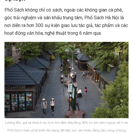
Phố Sách không chỉ có sách, ngoài các không gian cà phê,
góc trải nghiệm và sân khấu trung tâm, Phố Sách Hà Nội là
nơi diễn ra hơn 300 sự kiện giao lưu tác giả, tác phẩm và các
hoạt động văn hóa, nghệ thuật trong 6 năm qua.
Lượng độc giả và khách du lịch tìm đến đây tăng 90% so với năm ngoái với lí do
Phố Sách hiện phát triển đa dạng để tiếp xúc với nhiều tầng lớp công chúng