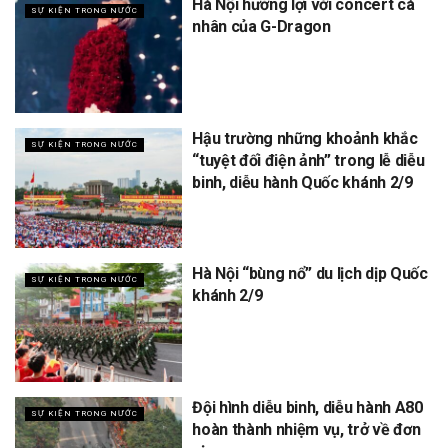
Hà Nội hưởng lợi với concert cá
SỰ KIỆN TRONG NƯỚC
nhân của G-Dragon
Hậu trường những khoảnh khắc
SỰ KIỆN TRONG NƯỚC
“tuyệt đối điện ảnh” trong lễ diễu
binh, diễu hành Quốc khánh 2/9
Hà Nội “bùng nổ” du lịch dịp Quốc
SỰ KIỆN TRONG NƯỚC
khánh 2/9
Đội hình diễu binh, diễu hành A80
SỰ KIỆN TRONG NƯỚC
hoàn thành nhiệm vụ, trở về đơn