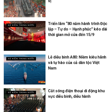
vị
Triển lãm “80 năm hành trình Độc
SỰ KIỆN TRONG NƯỚC
lập – Tự do – Hạnh phúc” kéo dài
thời gian mở cửa đến 15/9
Lễ diễu binh A80: Niềm kiêu hãnh
SỰ KIỆN TRONG NƯỚC
và tự hào của cả dân tộc Việt
Nam
Cắt sóng điện thoại di động khu
SỰ KIỆN TRONG NƯỚC
vực diễu binh, diễu hành