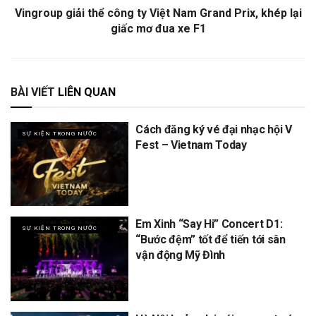
Vingroup giải thể công ty Việt Nam Grand Prix, khép lại
giấc mơ đua xe F1
BÀI VIẾT
LIÊN QUAN
Cách đăng ký vé đại nhạc hội V
SỰ KIỆN TRONG NƯỚC
Fest – Vietnam Today
Em Xinh “Say Hi” Concert D1:
SỰ KIỆN TRONG NƯỚC
“Bước đệm” tốt để tiến tới sân
vận động Mỹ Đình